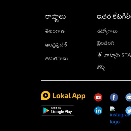
రాష్ట్రాలు
ఇతర కేటగిర
తెలంగాణ
ఉద్యోగాలు
ట్రెండింగ్
ఆంధ్రప్రదేశ్
🌟 వాట్సాప్ S
తమిళనాడు
టిప్స్