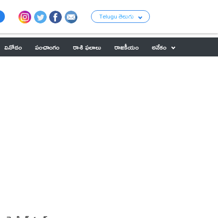
Telugu తెలుగు
వినోదం
పంచాంగం
రాశి ఫలాలు
రాజకీయం
అనేకం