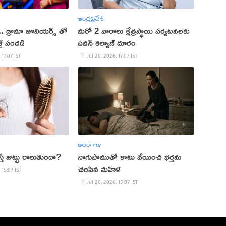
ఆంధ్రప్రదేశ్
ీ.. డ్రామా జూనియర్స్ తో
మరో 2 వారాలు క్షేత్రస్థాయి పర్యటనలకు
్లీ సందడి
పవన్ కల్యాణ్ దూరం
 17:07 IST
Jul 20, 2026, 17:07 IST
తెలంగాణ
్తే జుట్టు రాలుతుందా?
నాగుపాముతో కాటు వేయించి భర్తను
చంపిన మహిళ
 15:07 IST
Jul 20, 2026, 15:07 IST