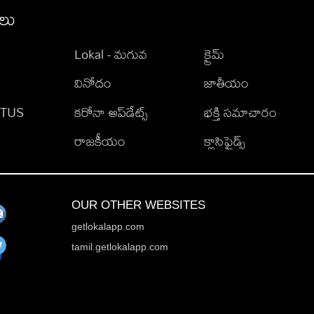
ీలు
Lokal - మగువ
క్రైమ్
వినోదం
జాతీయం
TATUS
కరోనా అప్‌డేట్స్
భక్తి సమాచారం
రాజకీయం
క్లాసిఫైడ్స్
OUR OTHER WEBSITES
getlokalapp.com
tamil.getlokalapp.com