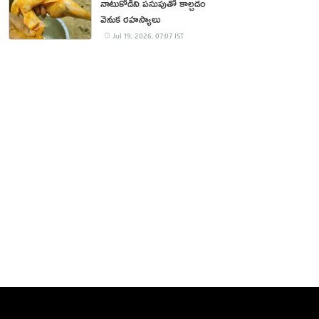
నాటుకోడిని పసుపుతో కాల్చడం
వెనుక రహస్యాలు
Jul 19, 2026, 07:07 IST