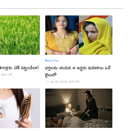
తెలంగాణ
గుళ్లకు చెక్ పెట్టండిలా!
భర్తలను చంపిన ఆ ఇద్దరు మహిళలు ఒకే
జైలులో
 18:07 IST
Jul 20, 2026, 17:07 IST