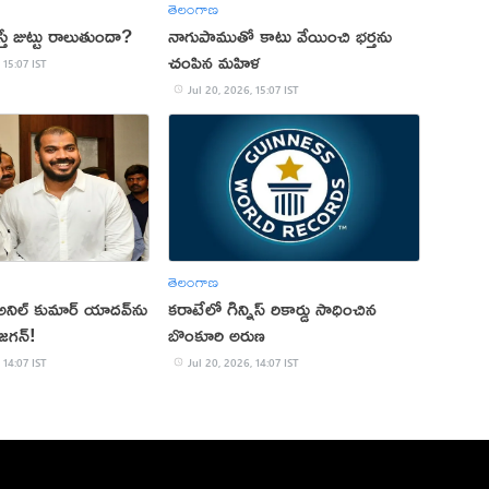
తెలంగాణ
్తే జుట్టు రాలుతుందా?
నాగుపాముతో కాటు వేయించి భర్తను
చంపిన మహిళ
 15:07 IST
Jul 20, 2026, 15:07 IST
తెలంగాణ
 అనిల్ కుమార్ యాదవ్‌ను
కరాటేలో గిన్నిస్ రికార్డు సాధించిన
 జగన్!
బొంకూరి అరుణ
 14:07 IST
Jul 20, 2026, 14:07 IST