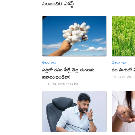
సంబంధిత పోస్ట్
తెలంగాణ
తెలంగాణ
పత్తిలో రసం పీల్చే తెల్ల ఈగలను
వరి సాగులో తె
నివారించండిలా!
Jul 20, 2026,
Jul 20, 2026, 18:07 IST