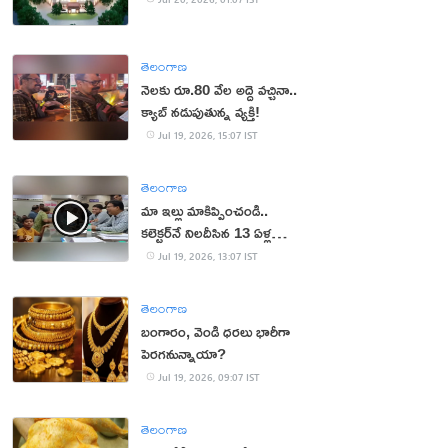
తెలంగాణ
నెలకు రూ.80 వేల అద్దె వచ్చినా..
క్యాబ్ నడుపుతున్న వ్యక్తి!
Jul 19, 2026, 15:07 IST
తెలంగాణ
మా ఇల్లు మాకిప్పించండి..
కలెక్టర్‌నే నిలదీసిన 13 ఏళ్ల
బాలుడు!
Jul 19, 2026, 13:07 IST
తెలంగాణ
బంగారం, వెండి ధరలు భారీగా
పెరగనున్నాయా?
Jul 19, 2026, 09:07 IST
తెలంగాణ