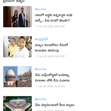
ట్రెండింగ్ న్యూస్
తెలంగాణ
నాలుగో బిడ్డకు జన్మనిచ్చిన ఉషా
వాన్స్.. పేరు ఏంటో తెలుసా?
Jul 20, 2026, 06:07 IST
ఆంధ్రప్రదేశ్
మద్యం కుంభకోణం కేసులో
నిందితుల తరలింపు
Jul 20, 2026, 05:07 IST
తెలంగాణ
నేడు సుప్రీంకోర్టులో అయోధ్య
విరాళాల చోరీ కేసు విచారణ
Jul 20, 2026, 02:07 IST
తెలంగాణ
నేడు పార్లమెంటులో కీలక బిల్లులు
Jul 20, 2026, 01:07 IST