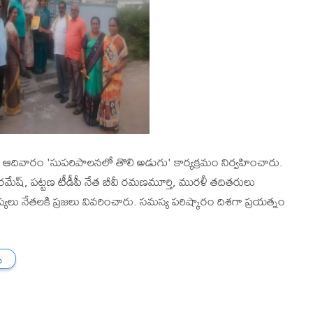
ఆదివారం 'సుపరిపాలనలో తొలి అడుగు' కార్యక్రమం నిర్వహించారు.
స రమేష్, పట్టణ టీడీపీ నేత బీవీ రమణమూర్తి, మురళీ తదితరులు
్యలు నేతలకి ప్రజలు వివరించారు. సమస్య పరిష్కారం దిశగా ప్రయత్నం
ు