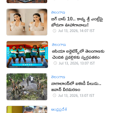
తెలంగాణ
బిగ్ బాస్ 10.. కావ్య శ్రీ ఎంట్రీపై
జోరుగా ఊహాగానాలు!
Jul 13, 2026, 14:07 IST
తెలంగాణ
ఆసియా అథ్లెటిక్స్‌లో తెలంగాణకు
చెందిన ప్రవల్లికకు స్వర్ణపతకం
Jul 13, 2026, 13:07 IST
తెలంగాణ
నాగాలాండ్‌లో ఐఈడీ పేలుడు..
జవాన్ వీరమరణం
Jul 13, 2026, 13:07 IST
ఆంధ్రప్రదేశ్