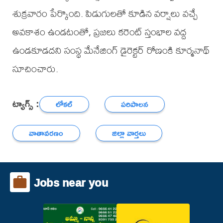
శుక్రవారం పేర్కొంది. పిడుగులతో కూడిన వర్షాలు వచ్చే
అవకాశం ఉండటంతో, ప్రజలు కరెంట్ స్తంభాల వద్ద
ఉండకూడదని సంస్థ మేనేజింగ్ డైరెక్టర్ రోణంకి కూర్మనాథ్
సూచించారు.
ట్యాగ్స్ :
లోకల్
పరిపాలన
వాతావరణం
జిల్లా వార్తలు
Jobs near you