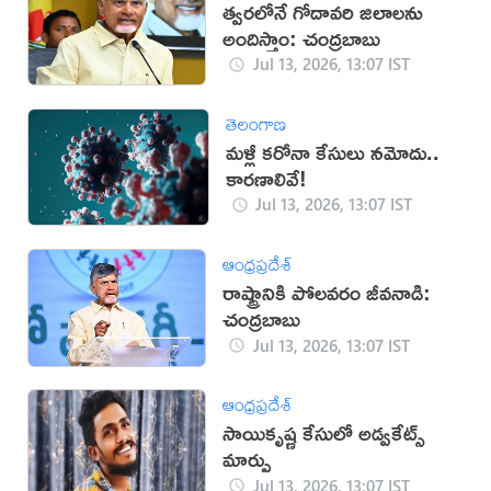
త్వరలోనే గోదావరి జిలాలను
అందిస్తాం: చంద్రబాబు
Jul 13, 2026, 13:07 IST
తెలంగాణ
మళ్లీ కరోనా కేసులు నమోదు..
కారణాలివే!
Jul 13, 2026, 13:07 IST
ఆంధ్రప్రదేశ్
రాష్ట్రానికి పోలవరం జీవనాడి:
చంద్రబాబు
Jul 13, 2026, 13:07 IST
ఆంధ్రప్రదేశ్
సాయికృష్ణ కేసులో అడ్వకేట్స్
మార్పు
Jul 13, 2026, 13:07 IST