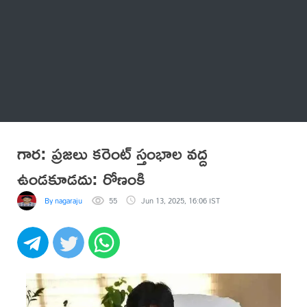
Thatstelugu
బిగ్ బాస్
అనేకం
గార: ప్రజలు కరెంట్ స్తంభాల వద్ద
ఉండకూడదు: రోణంకి
By nagaraju
55
Jun 13, 2025, 16:06 IST