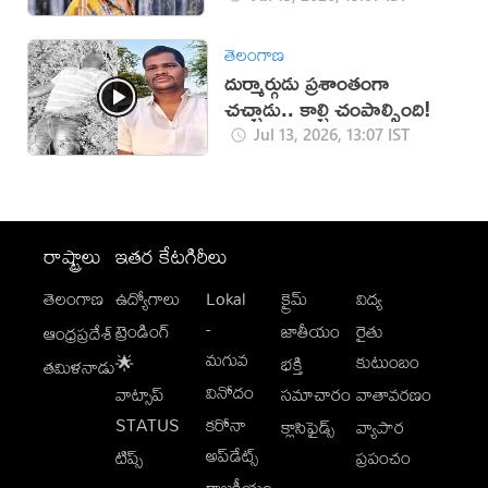
తెలంగాణ
దుర్మార్గుడు ప్రశాంతంగా
చచ్చాడు.. కాల్చి చంపాల్సింది!
Jul 13, 2026, 13:07 IST
రాష్ట్రాలు
ఇతర కేటగిరీలు
తెలంగాణ
ఉద్యోగాలు
Lokal
క్రైమ్
విద్య
-
ట్రెండింగ్
జాతీయం
రైతు
ఆంధ్రప్రదేశ్
మగువ
కుటుంబం
🌟
భక్తి
తమిళనాడు
వినోదం
వాట్సాప్
సమాచారం
వాతావరణం
STATUS
కరోనా
క్లాసిఫైడ్స్
వ్యాపార
అప్‌డేట్స్
టిప్స్
ప్రపంచం
రాజకీయం