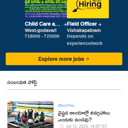
Child Care and
Field Officer
Patient care
West-godavari
Vishakapatnam
₹18000 - ₹25000
Depends on
experience/work
Explore more jobs
సంబంధిత పోస్ట్
తెలంగాణ
వైష్ణవ ఆలయాల్లో నవగ్రహాలు
ఎందుకు ఉండవు?
Jul 13, 2026, 14:07 IST