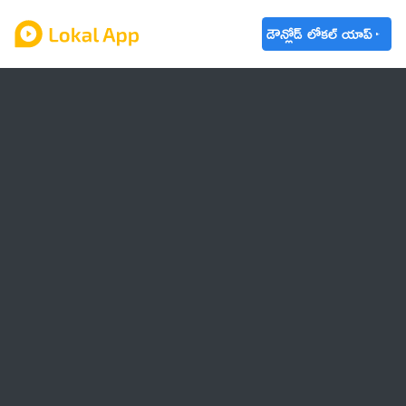
డౌన్లోడ్ లోకల్ యాప్
ఆంధ్రప్రదేశ్
తెలంగాణ
ఉద్యోగాలు
ట్రెండింగ్
వాతావరణం
బడ్జెట్ 2023-24
🌟 వాట్సాప్ STATUS