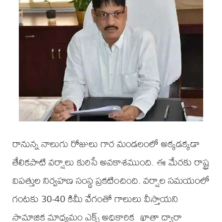
రానున్న నాలుగు రోజులు గార మండలంలో అక్కడక్కడా
తేలికపాటి వర్షాలు కురిసే అవకాశముంది. ఈ మేరకు రాష్ట్ర
విపత్తుల నిర్వహణ సంస్థ ప్రకటించింది. వర్షాల సమయంలో
గంటకు 30-40 కిమీ వేగంతో గాలులు వీస్తాయని
సామాజిక మాధ్యమం ఎక్స్ అధికారిక ఖాతా ద్వారా