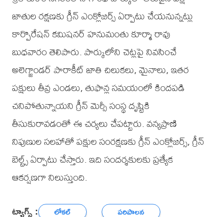
జాతుల రక్షణకు గ్రీన్ ఎంక్లోజర్స్ ఏర్పాటు చేయనున్నట్లు
కార్పొరేషన్ కమిషనర్ హనుమంతు కూర్మా రావు
బుధవారం తెలిపారు. పార్కులోని చెట్లపై నివసించే
అలెగ్జాండర్ పారాకీట్ జాతి చిలుకలు, మైనాలు, ఇతర
పక్షులు తీవ్ర ఎండలు, తుఫాన్ల సమయంలో కిందపడి
చనిపోతున్నాయని గ్రీన్ మెర్సీ సంస్థ దృష్టికి
తీసుకురావడంతో ఈ చర్యలు చేపట్టారు. వన్యప్రాణి
నిపుణుల సలహాతో పక్షుల సంరక్షణకు గ్రీన్ ఎంక్లోజర్స్, గ్రీన్
బెల్ట్స్ ఏర్పాటు చేస్తారు. ఇది సందర్శకులకు ప్రత్యేక
ఆకర్షణగా నిలుస్తుంది.
ట్యాగ్స్ :
లోకల్
పరిపాలన