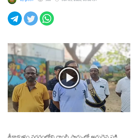
శ్రీకాకుళం నగరంలోని గాంధీ పార్కులో అరుదైన పక్షి