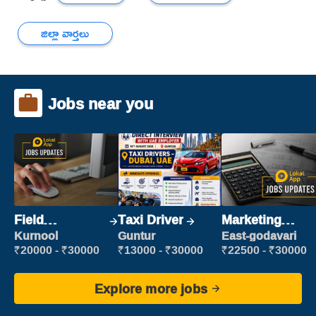
జిల్లా వార్తలు
Jobs near you
Field
Taxi Driver
Marketing
Marketing
Executive
Kurnool
Guntur
East-godavari
Executive
₹20000 - ₹30000
₹13000 - ₹30000
₹22500 - ₹30000
Explore more jobs