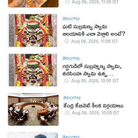
వేలు.. డేట్ ఫిక్స్!
Aug 06, 2026, 11:08 IST
తెలంగాణ
ఘటి సుబ్రమణ్య స్వామి
ఆలయానికి ఎలా వెళ్లాలి అంటే?
Aug 06, 2026, 11:08 IST
తెలంగాణ
గర్భగుడిలో సుబ్రహ్మణ్య స్వామి,
నరసింహ స్వామి ఉన్న
దేవాలయం ఇదే
Aug 06, 2026, 10:08 IST
తెలంగాణ
కేంద్ర కేబినెట్ కీలక నిర్ణయాలు
Aug 06, 2026, 10:08 IST
తెలంగాణ