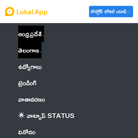
డౌన్లోడ్ లోకల్ యాప్
ఆంధ్రప్రదేశ్
తెలంగాణ
ఉద్యోగాలు
ట్రెండింగ్
వాతావరణం
🌟 వాట్సాప్ STATUS
వినోదం