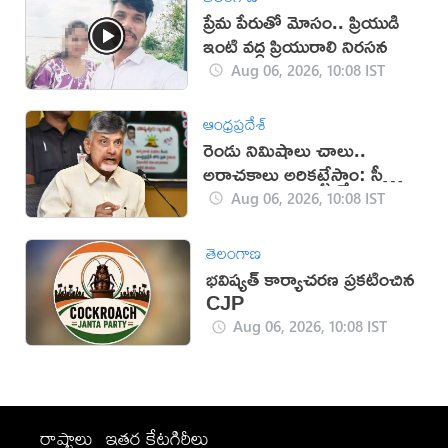
ప్రేమ పేరుతో మోసం.. ప్రియుడి
ఇంటి వద్ద ప్రియురాలి నిరసన
Aug 06, 2026, 10:08 IST
ఆంధ్రప్రదేశ్
రెండు నిమిషాలు చాలు..
అరాచకాలు అరికట్టేస్తాం: సీఎం
చంద్రబాబు
Aug 06, 2026, 10:08 IST
తెలంగాణ
భవిష్యత్ కార్యాచరణ ప్రకటించిన
CJP
Aug 06, 2026, 10:08 IST
రాష్ట్రాలు
ఇతర కేటగిరీలు