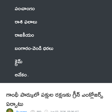
పంచాంగం
రాశి ఫలాలు
రాజకీయం
బంగారం-వెండి ధరలు
క్రైమ్
అనేకం
గాంధీ పార్కులో పక్షుల రక్షణకు గ్రీన్ ఎంక్లోజర్స్
ఏర్పాటు
By green
900
Jun 03, 2026, 05:06 IST