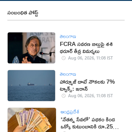
సంబంధిత పోస్ట్
తెలంగాణ
FCRA సవరణ బిల్లుపై శశి
థరూర్ తీవ్ర విమర్శలు
Aug 06, 2026, 11:08 IST
తెలంగాణ
హార్మూజ్ దాటే నౌకలకు 7%
ట్యాక్స్: ఇరాన్
Aug 06, 2026, 11:08 IST
ఆంధ్రప్రదేశ్
‘నేతన్న సేవలో’ పథకం కింద
ఒక్కో కుటుంబానికి రూ.25