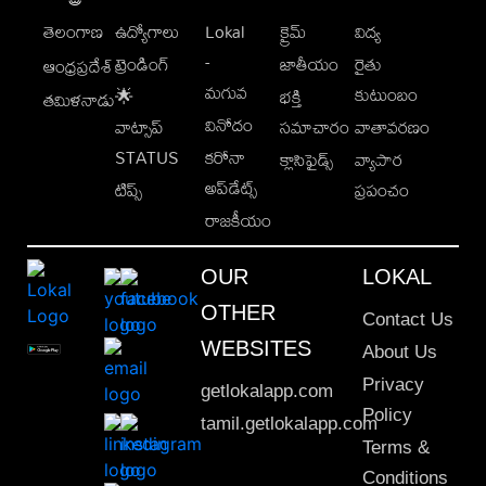
తెలంగాణ
ఉద్యోగాలు
Lokal
క్రైమ్
విద్య
-
ట్రెండింగ్
జాతీయం
రైతు
ఆంధ్రప్రదేశ్
మగువ
కుటుంబం
🌟
భక్తి
తమిళనాడు
వినోదం
వాట్సాప్
సమాచారం
వాతావరణం
STATUS
కరోనా
క్లాసిఫైడ్స్
వ్యాపార
అప్‌డేట్స్
టిప్స్
ప్రపంచం
రాజకీయం
OUR
LOKAL
OTHER
Contact Us
WEBSITES
About Us
Privacy
getlokalapp.com
Policy
tamil.getlokalapp.com
Terms &
Conditions