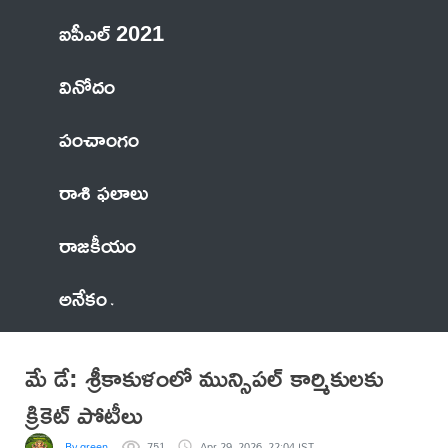
ఐపీఎల్ 2021
వినోదం
పంచాంగం
రాశి ఫలాలు
రాజకీయం
అనేకం
మే డే: శ్రీకాకుళంలో మున్సిపల్ కార్మికులకు
క్రికెట్ పోటీలు
By green
751
Apr 29, 2026, 22:04 IST