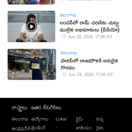
తెలంగాణ
లండన్‍లో రామ్ చరణ్‌‍ను చుట్టు
ముట్టిన అభిమానులు (వీడియో)
Jun 28, 2026, 17:06 IST
తెలంగాణ
పారిస్‌లో రాజమౌళికి అరుదైన
గౌరవం
Jun 28, 2026, 17:06 IST
రాష్ట్రాలు
ఇతర కేటగిరీలు
తెలంగాణ
ఉద్యోగాలు
Lokal
క్రైమ్
విద్య
-
ట్రెండింగ్
జాతీయం
రైతు
ఆంధ్రప్రదేశ్