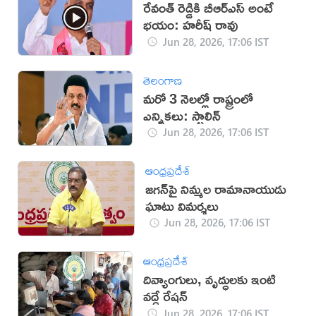
రేవంత్ రెడ్డికి బీఆర్ఎస్ అంటే
భయం: హరీష్ రావు
Jun 28, 2026, 17:06 IST
తెలంగాణ
మరో 3 నెలల్లో రాష్ట్రంలో
ఎన్నికలు: స్టాలిన్
Jun 28, 2026, 17:06 IST
ఆంధ్రప్రదేశ్
జగన్‍పై నిమ్మల రామానాయుడు
ఘాటు విమర్శలు
Jun 28, 2026, 17:06 IST
ఆంధ్రప్రదేశ్
దివ్యాంగులు, వృద్ధులకు ఇంటి
వద్దే రేషన్
Jun 28, 2026, 17:06 IST