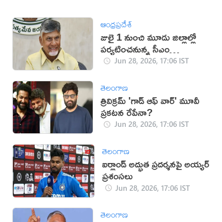
ఆంధ్రప్రదేశ్
జులై 1 నుంచి మూడు జిల్లాల్లో
పర్యటించనున్న సీఎం
చంద్రబాబు
Jun 28, 2026, 17:06 IST
తెలంగాణ
త్రివిక్రమ్ 'గాడ్ ఆఫ్ వార్' మూవీ
ప్రకటన రేపేనా?
Jun 28, 2026, 17:06 IST
తెలంగాణ
ఐర్లాండ్ అద్భుత ప్రదర్శనపై అయ్యర్
ప్రశంసలు
Jun 28, 2026, 17:06 IST
తెలంగాణ