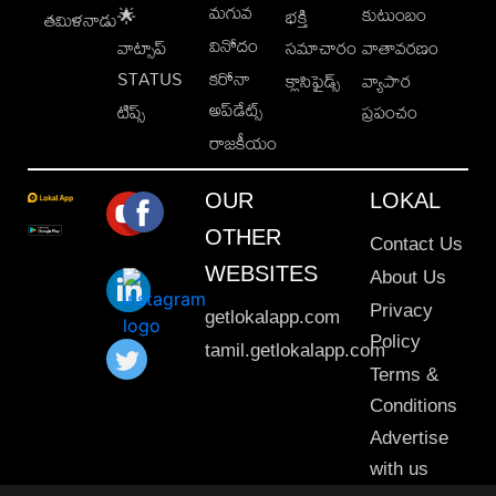
మగువ
కుటుంబం
🌟
భక్తి
తమిళనాడు
వినోదం
వాట్సాప్
సమాచారం
వాతావరణం
STATUS
కరోనా
క్లాసిఫైడ్స్
వ్యాపార
అప్‌డేట్స్
టిప్స్
ప్రపంచం
రాజకీయం
OUR
LOKAL
OTHER
Contact Us
WEBSITES
About Us
Privacy
getlokalapp.com
Policy
tamil.getlokalapp.com
Terms &
Conditions
Advertise
with us