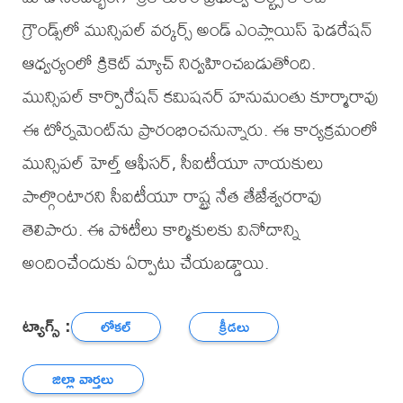
గ్రౌండ్స్‌లో మున్సిపల్ వర్కర్స్ అండ్ ఎంప్లాయిస్ ఫెడరేషన్
ఆధ్వర్యంలో క్రికెట్ మ్యాచ్ నిర్వహించబడుతోంది.
మున్సిపల్ కార్పొరేషన్ కమిషనర్ హనుమంతు కూర్మారావు
ఈ టోర్నమెంట్‌ను ప్రారంభించనున్నారు. ఈ కార్యక్రమంలో
మున్సిపల్ హెల్త్ ఆఫీసర్, సీఐటీయూ నాయకులు
పాల్గొంటారని సీఐటీయూ రాష్ట్ర నేత తేజేశ్వరరావు
తెలిపారు. ఈ పోటీలు కార్మికులకు వినోదాన్ని
అందించేందుకు ఏర్పాటు చేయబడ్డాయి.
ట్యాగ్స్ :
లోకల్
క్రీడలు
జిల్లా వార్తలు