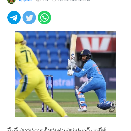
మే డే సందర్భంగా శ్రీకాకుళం ప్రభుత్వ ఆర్ట్స్ కాలేజీ