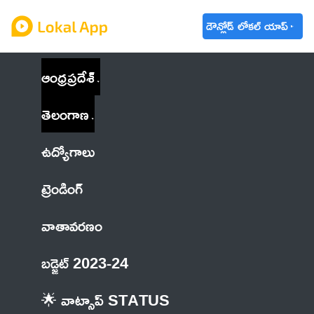
డౌన్లోడ్ లోకల్ యాప్
ఆంధ్రప్రదేశ్
తెలంగాణ
ఉద్యోగాలు
ట్రెండింగ్
వాతావరణం
బడ్జెట్ 2023-24
🌟 వాట్సాప్ STATUS