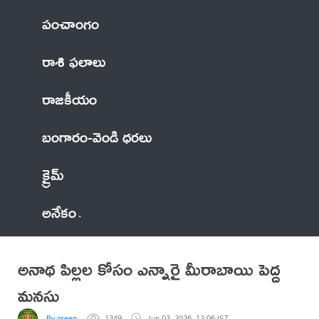
పంచాంగం
రాశి ఫలాలు
రాజకీయం
బంగారం-వెండి ధరలు
క్రైమ్
అనేకం
అనాథ పిల్లల కోసం ఎన్నారై మీరాబాయి పెద్ద
మనసు
By green
1349
Jun 03, 2026, 12:06 IST