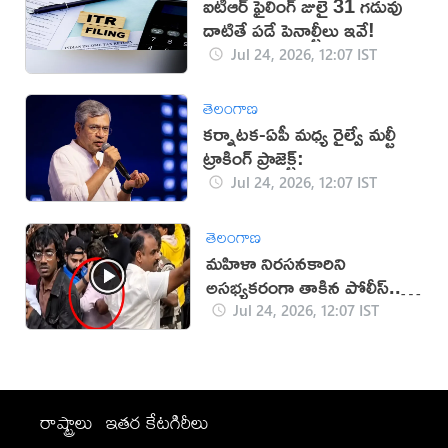
ఐటీఆర్ ఫైలింగ్ జులై 31 గడువు
దాటితే పడే పెనాల్టీలు ఇవే!
Jul 24, 2026, 12:07 IST
తెలంగాణ
కర్నాటక-ఏపీ మధ్య రైల్వే మల్టీ
ట్రాకింగ్ ప్రాజెక్ట్:
Jul 24, 2026, 12:07 IST
తెలంగాణ
మహిళా నిరసనకారిని
అసభ్యకరంగా తాకిన పోలీస్‌..
వీడియో వైరల్‌
Jul 24, 2026, 12:07 IST
రాష్ట్రాలు
ఇతర కేటగిరీలు