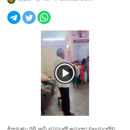
శ్రీకాకుళం రెడ్ క్రాస్ భవనంలో అనురాగ నిలయంలోని