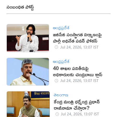
సంబంధిత పోస్ట్
ఆంధ్రప్రదేశ్
జనసేన సంస్థాగత నిర్మాణంపై
పార్టీ అధినేత పవన్‌ ఫోకస్‌
Jul 24, 2026, 13:07 IST
ఆంధ్రప్రదేశ్
40 శాఖల పనితీరుపై
అధికారులకు చంద్రబాబు క్లాస్
Jul 24, 2026, 13:07 IST
తెలంగాణ
కేంద్ర మంత్రి ధర్మేంద్ర ప్రధాన్
రాజీనామా చేస్తారా?
Jul 24, 2026, 13:07 IST