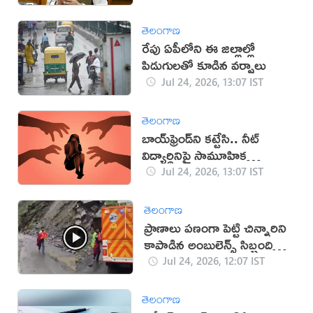
తెలంగాణ
రేపు ఏపీలోని ఈ జిల్లాల్లో
పిడుగులతో కూడిన వర్షాలు
Jul 24, 2026, 13:07 IST
తెలంగాణ
బాయ్‌ఫ్రెండ్‌ని కట్టేసి.. నీట్‌
విద్యార్థినిపై సామూహిక
అత్యాచారం
Jul 24, 2026, 13:07 IST
తెలంగాణ
ప్రాణాలు పణంగా పెట్టి చిన్నారిని
కాపాడిన అంబులెన్స్ సిబ్బంది
(వీడియో)
Jul 24, 2026, 12:07 IST
తెలంగాణ