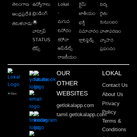
తెలంగాణ
ఉద్యోగాలు
Lokal
క్రైమ్
విద్య
-
ట్రెండింగ్
జాతీయం
రైతు
ఆంధ్రప్రదేశ్
మగువ
కుటుంబం
🌟
భక్తి
తమిళనాడు
వినోదం
వాట్సాప్
సమాచారం
వాతావరణం
STATUS
కరోనా
క్లాసిఫైడ్స్
వ్యాపార
అప్‌డేట్స్
టిప్స్
ప్రపంచం
రాజకీయం
OUR
LOKAL
OTHER
Contact Us
WEBSITES
About Us
Privacy
getlokalapp.com
Policy
tamil.getlokalapp.com
Terms &
Conditions