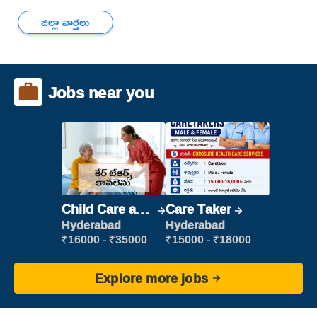
జిల్లా వార్తలు
Jobs near you
Child Care and
Care Taker
Patient care
Hyderabad
Hyderabad
₹16000 - ₹35000
₹15000 - ₹18000
Explore more jobs