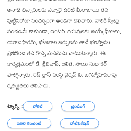
అనాథ చిన్నారులకు ఎన్నారై ఉరిటి మీరాబాయి తన
పుట్టినరోజు సందర్భంగా అండగా నిలిచారు. వారికి స్వీట్లు
పంచడమే కాకుండా, ఇంటర్ చదువులకు అయ్యే ఫీజులు,
యూనిఫారమ్, భోజనాల ఖర్చులను తానే భరిస్తానని
ప్రకటించి తన గొప్ప మనసును చాటుకున్నారు. ఈ
కార్యక్రమంలో కే. శ్రీనివాస్, లలిత, సాయి సుధాకర్
పాల్గొన్నారు. రెడ్ క్రాస్ సంస్థ చైర్మన్ పి. జగన్మోహనరావు
కృతజ్ఞతలు తెలిపారు.
ట్యాగ్స్ :
లోకల్
ట్రెండింగ్
ఇతర కంటెంట్
నోటిఫికేషన్