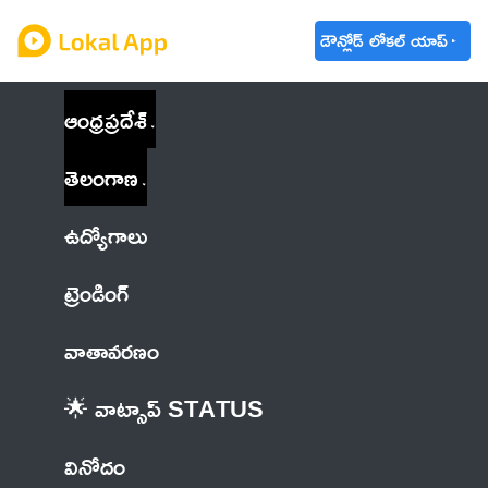
డౌన్లోడ్ లోకల్ యాప్
ఆంధ్రప్రదేశ్
తెలంగాణ
ఉద్యోగాలు
ట్రెండింగ్
వాతావరణం
🌟 వాట్సాప్ STATUS
వినోదం