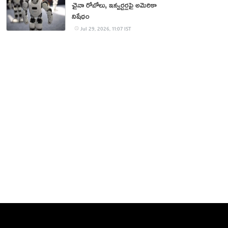
చైనా రోబోలు, ఇన్వర్టర్లపై అమెరికా
నిషేధం
Jul 29, 2026, 11:07 IST