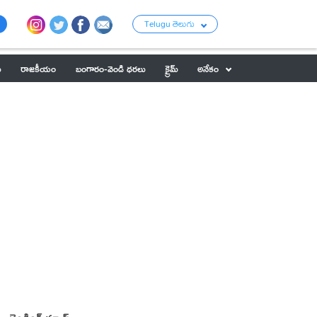
Telugu తెలుగు
ు
రాజకీయం
బంగారం-వెండి ధరలు
క్రైమ్
అనేకం