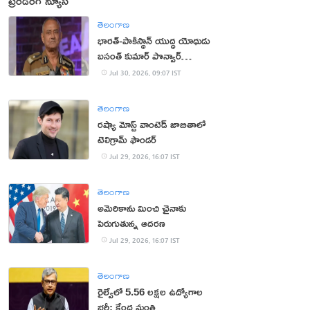
ట్రెండింగ్ న్యూస్
తెలంగాణ
భార‌త్‌-పాకిస్థాన్ యుద్ధ యోధుడు
బ‌సంత్ కుమార్ పొన్వార్‌
క‌న్నుమూత‌
Jul 30, 2026, 09:07 IST
తెలంగాణ
రష్యా మోస్ట్ వాంటెడ్ జాబితాలో
టెలిగ్రామ్ ఫౌండర్
Jul 29, 2026, 16:07 IST
తెలంగాణ
అమెరికాను మించి చైనాకు
పెరుగుతున్న ఆదరణ
Jul 29, 2026, 16:07 IST
తెలంగాణ
రైల్వేలో 5.56 లక్షల ఉద్యోగాల
భర్తీ: కేంద్ర మంత్రి