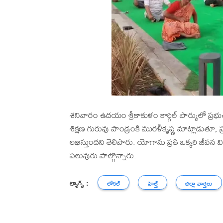
శనివారం ఉదయం శ్రీకాకుళం కార్గిల్ పార్కులో ప్రభ
శిక్షణ గురువు పాండ్రంకి మురళీకృష్ణ మాట్లాడుతూ
లభిస్తుందని తెలిపారు. యోగాను ప్రతి ఒక్కరి జీ
పలువురు పాల్గొన్నారు.
ట్యాగ్స్ :
లోకల్
హెల్త్
జిల్లా వార్తలు