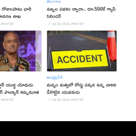
తెలంగాణ
 రోజులపాటు భారీ
ఉజ్వల పథకం ద్వారా.. రూ.550కే గ్యాస్
ాతావరణ శాఖ
సిలిండర్
 09:07 IST
Jul 30, 2026, 09:07 IST
ఆంధ్రప్రదేశ్
స్థాన్ యుద్ధ యోధుడు
మద్యం మత్తులో రోడ్డు పక్కన ఉన్న వారిని
్ పొన్వార్‌ క‌న్నుమూత‌
ఢీకొట్టిన యువకుడు
 09:07 IST
Jul 30, 2026, 09:07 IST