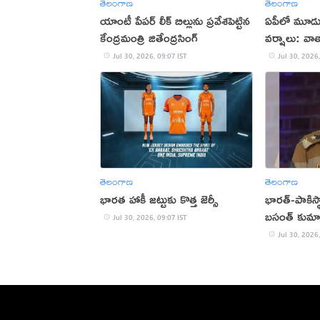
తెలంగాణ
తెలంగాణ
యాంటీ పేపర్ లీక్ బిల్లును ప్రవేశపెట్టిన
ఏపీలో మూడు
కేంద్రమంత్రి జితేంద్రసింగ్
వర్షాలు: వ
Jul 30, 2026, 09:07 IST
Jul 30, 2026,
తెలంగాణ
తెలంగాణ
భారత హాకీ జట్టుకు కొత్త జెర్సీ
భార‌త్‌-పాకి
బ‌సంత్ కుమార
Jul 30, 2026, 09:07 IST
Jul 30, 2026,