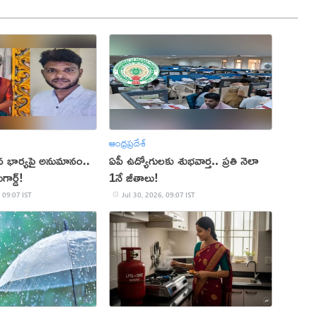
ఆంధ్రప్రదేశ్
న భార్యపై అనుమానం..
ఏపీ ఉద్యోగులకు శుభవార్త.. ప్రతి నెలా
ార్డ్!
1నే జీతాలు!
 09:07 IST
Jul 30, 2026, 09:07 IST