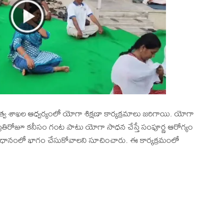
ుత్వ శాఖల ఆధ్వర్యంలో యోగా శిక్షణా కార్యక్రమాలు జరిగాయి. యోగా
, ప్రతిరోజూ కనీసం గంట పాటు యోగా సాధన చేస్తే సంపూర్ణ ఆరోగ్యం
వన విధానంలో భాగం చేసుకోవాలని సూచించారు. ఈ కార్యక్రమంలో