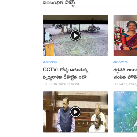
సంబంధిత పోస్ట్
తెలంగాణ
తెలంగాణ
CCTV: రోడ్డు దాటుతున్న
గర్భవతి అయి
వృద్ధురాలిని ఢీకొట్టిన ఆటో
చంపిన హోమ్‌గ
Jul 30, 2026, 10:07 IST
Jul 30, 2026,