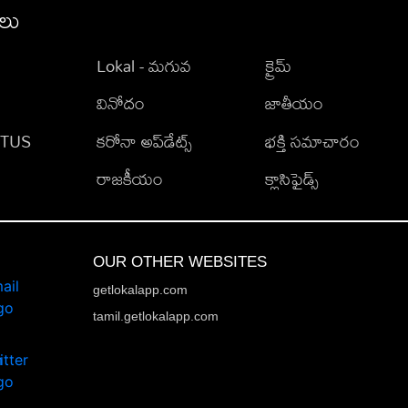
ీలు
Lokal - మగువ
క్రైమ్
వినోదం
జాతీయం
TATUS
కరోనా అప్‌డేట్స్
భక్తి సమాచారం
రాజకీయం
క్లాసిఫైడ్స్
OUR OTHER WEBSITES
getlokalapp.com
tamil.getlokalapp.com