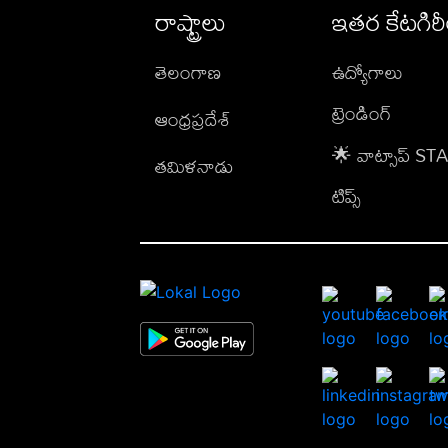
రాష్ట్రాలు
ఇతర కేటగిర
తెలంగాణ
ఉద్యోగాలు
ట్రెండింగ్
ఆంధ్రప్రదేశ్
🌟 వాట్సాప్ S
తమిళనాడు
టిప్స్