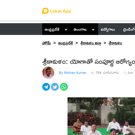
ఆంధ్రప్రదేశ్
తెలంగాణ
ఉద్యోగాలు
ట్రెండింగ్
హోమ్
ఆంధ్రప్రదేశ్
శ్రీకాకుళం జిల్లా
శ్రీకాకుళం
శ్రీకాకుళం: యోగాతో సంపూర్ణ ఆరోగ్
By Mohan Kumar
794
చూసినవారు
Jun 