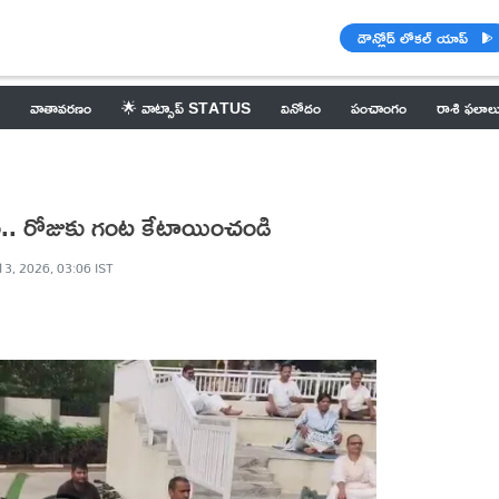
డౌన్లోడ్ లోకల్ యాప్
వాతావరణం
🌟 వాట్సాప్ STATUS
వినోదం
పంచాంగం
రాశి ఫలాల
యం.. రోజుకు గంట కేటాయించండి
13, 2026, 03:06 IST