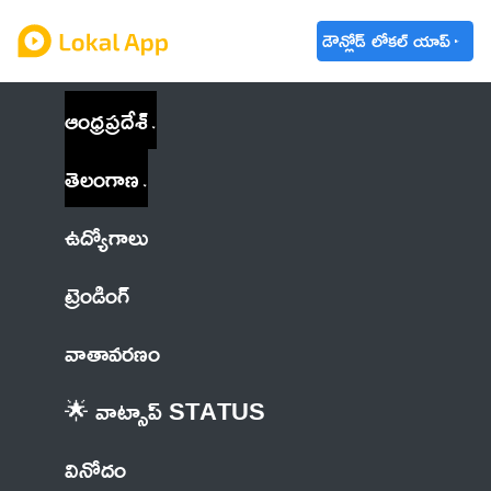
డౌన్లోడ్ లోకల్ యాప్
ఆంధ్రప్రదేశ్
తెలంగాణ
ఉద్యోగాలు
ట్రెండింగ్
వాతావరణం
🌟 వాట్సాప్ STATUS
వినోదం