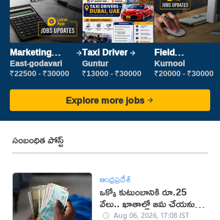
Marketing
Taxi Driver
Field
Executive
Marketing
East-godavari
Guntur
Kurnool
Executive
₹22500 - ₹30000
₹13000 - ₹30000
₹20000 - ₹30000
Explore more jobs
సంబంధిత పోస్ట్
ఆంధ్రప్రదేశ్
ఒక్కో కుటుంబానికి రూ.25
వేలు.. ఖాతాల్లో జ‌మ చేయ‌నున్న
ప్ర‌భుత్వం..!
Aug 06, 2026, 17:08 IST