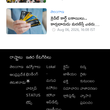
తెలంగాణ
క్రెడిట్ కార్డ్ బకాయిలు..
కార్డుదారుడు మరణిస్తే ఎవరు
చెల్లిస్తారు?
Aug 06, 2026, 16:08 IST
రాష్ట్రాలు
ఇతర కేటగిరీలు
తెలంగాణ
ఉద్యోగాలు
Lokal
క్రైమ్
విద్య
-
ట్రెండింగ్
జాతీయం
రైతు
ఆంధ్రప్రదేశ్
మగువ
కుటుంబం
🌟
భక్తి
తమిళనాడు
వినోదం
వాట్సాప్
సమాచారం
వాతావరణం
STATUS
కరోనా
క్లాసిఫైడ్స్
వ్యాపార
అప్‌డేట్స్
టిప్స్
ప్రపంచం
రాజకీయం