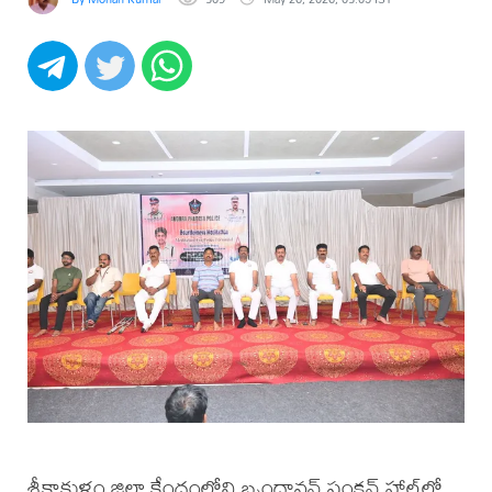
శ్రీకాకుళం జిల్లా కేంద్రంలోని బృందావన్ ఫంక్షన్ హాల్‌లో