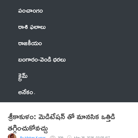
పంచాంగం
రాశి ఫలాలు
రాజకీయం
బంగారం-వెండి ధరలు
క్రైమ్
అనేకం
శ్రీకాకుళం: మెడిటేషన్ తో మానసిక ఒత్తిడి
తగ్గించుకోవచ్చు
By Mohan Kumar
309
May 26, 2026, 03:05 IST