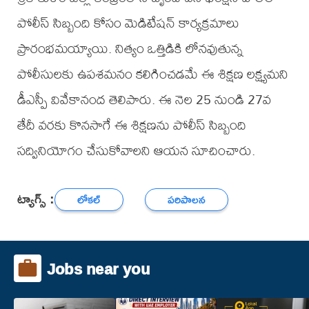
పోలీస్ సిబ్బంది కోసం మెడిటేషన్ కార్యక్రమాలు
ప్రారంభమయ్యాయి. నిత్యం ఒత్తిడికి లోనవుతున్న
పోలీసులకు ఉపశమనం కలిగించడమే ఈ శిక్షణ లక్ష్యమని
డీఎస్పీ వివేకానంద తెలిపారు. ఈ నెల 25 నుండి 27వ
తేదీ వరకు కొనసాగే ఈ శిక్షణను పోలీస్ సిబ్బంది
సద్వినియోగం చేసుకోవాలని ఆయన సూచించారు.
ట్యాగ్స్ :
లోకల్
పరిపాలన
Jobs near you