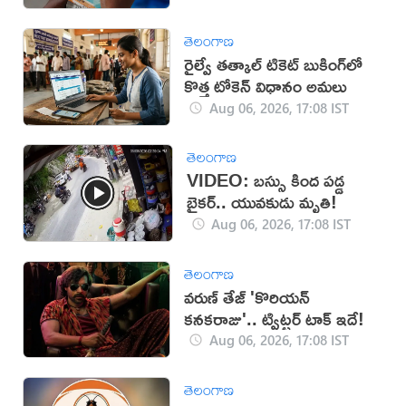
తెలంగాణ
రైల్వే తత్కాల్ టికెట్ బుకింగ్‌లో
కొత్త టోకెన్ విధానం అమలు
Aug 06, 2026, 17:08 IST
తెలంగాణ
VIDEO: బస్సు కింద పడ్డ
బైకర్.. యువకుడు మృతి!
Aug 06, 2026, 17:08 IST
తెలంగాణ
వరుణ్ తేజ్ 'కొరియన్
కనకరాజు'.. ట్విట్టర్ టాక్ ఇదే!
Aug 06, 2026, 17:08 IST
తెలంగాణ