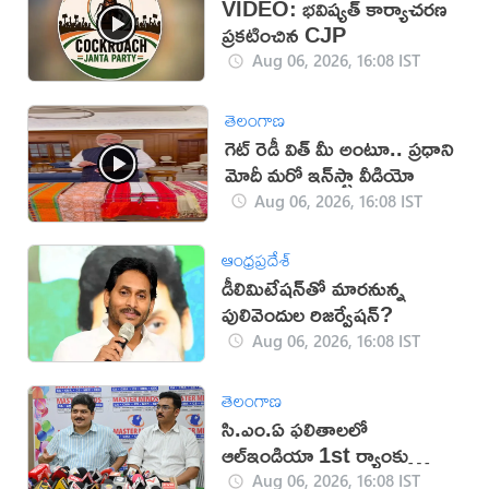
VIDEO: భవిష్యత్ కార్యాచరణ
ప్రకటించిన CJP
Aug 06, 2026, 16:08 IST
తెలంగాణ
గెట్ రెడీ విత్ మీ అంటూ.. ప్రధాని
మోదీ మరో ఇన్‌స్టా వీడియో
Aug 06, 2026, 16:08 IST
ఆంధ్రప్రదేశ్
డీలిమిటేషన్‌తో మారనున్న
పులివెందుల రిజర్వేషన్?
Aug 06, 2026, 16:08 IST
తెలంగాణ
సి.ఎం.ఏ ఫలితాలలో
ఆల్ఇండియా 1st ర్యాంకు
సాధించిన మాస్టర్‌మైండ్స్
Aug 06, 2026, 16:08 IST