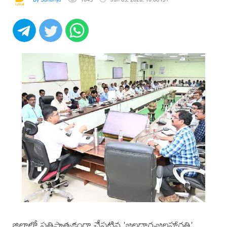
జిల్లాలో ప్రతిష్ఠాత్మకంగా చేపట్టిన 'జలధార-జలహారతి'