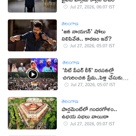
Jul 27, 2026, 06:07 IST
తెలంగాణ
‘జన నాయగన్‌’ షోలు
నిలిపివేత.. కారణం ఇదే?
Jul 27, 2026, 05:07 IST
తెలంగాణ
'నీట్ పేపర్ లీక్' నిరసనల్లో
చిగురించిన ప్రేమ..పెళ్లి చేసుకున్న
జంట!
Jul 27, 2026, 05:07 IST
తెలంగాణ
పార్లమెంట్‌లో గందరగోళం..
ఉభయ సభలు వాయిదా
Jul 27, 2026, 05:07 IST