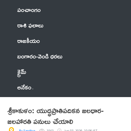
పంచాంగం
రాశి ఫలాలు
రాజకీయం
బంగారం-వెండి ధరలు
క్రైమ్
అనేకం
శ్రీకాకుళం: యుద్ధప్రాతిపదికన జలధార-
జలహారతి పనులు చేయాలి
By Sandhya
1043
Jun 03, 2026, 10:06 IST