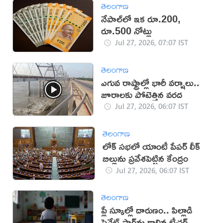
తెలంగాణ
నేపాల్‌లో ఇక రూ.200,
రూ.500 నోట్లు
Jul 27, 2026, 07:07 IST
తెలంగాణ
ఎగువ రాష్ట్రాల్లో భారీ వర్షాలు..
జూరాలకు పోటెత్తిన వరద
Jul 27, 2026, 06:07 IST
తెలంగాణ
లోక్ సభలో యాంటీ పేపర్ లీక్
బిల్లును ప్రవేశపెట్టిన కేంద్రం
Jul 27, 2026, 06:07 IST
తెలంగాణ
ప్లే స్కూల్లో దారుణం.. పిల్లాడి
ప్రైవేట్ పార్ట్‌ను కాల్చిన టీచర్