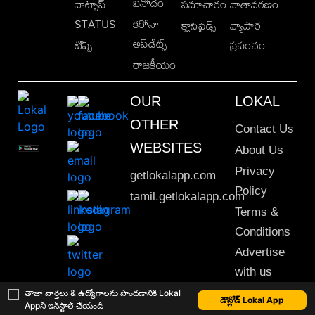
వినోదం
వాట్సాప్
సమాచారం
వాతావరణం
STATUS
కరోనా
క్లాసిఫైడ్స్
వ్యాపార
అప్‌డేట్స్
టిప్స్
ప్రపంచం
రాజకీయం
OUR
LOKAL
OTHER
Contact Us
WEBSITES
About Us
Privacy
getlokalapp.com
Policy
tamil.getlokalapp.com
Terms &
Conditions
Advertise
with us
Sitemap
తాజా వార్తలు & ఉద్యోగాలను పొందడానికి Lokal
డౌన్లోడ్ Lokal App
Appని ఇన్‌స్టాల్ చేయండి
This material may not be published, transmitted, rewritten or redistributed. © 2020 Lokal App. All rights reserved.