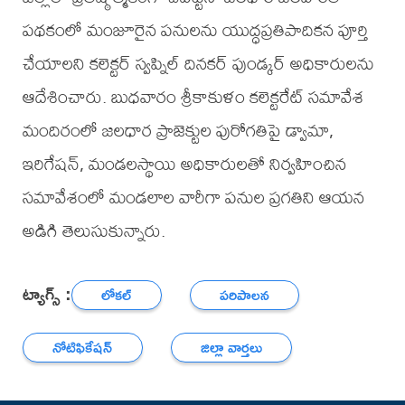
పథకంలో మంజూరైన పనులను యుద్ధప్రతిపాదికన పూర్తి
చేయాలని కలెక్టర్ స్వప్నిల్ దినకర్ పుండ్కర్ అధికారులను
ఆదేశించారు. బుధవారం శ్రీకాకుళం కలెక్టరేట్ సమావేశ
మందిరంలో జలధార ప్రాజెక్టుల పురోగతిపై డ్వామా,
ఇరిగేషన్, మండలస్థాయి అధికారులతో నిర్వహించిన
సమావేశంలో మండలాల వారీగా పనుల ప్రగతిని ఆయన
అడిగి తెలుసుకున్నారు.
ట్యాగ్స్ :
లోకల్
పరిపాలన
నోటిఫికేషన్
జిల్లా వార్తలు