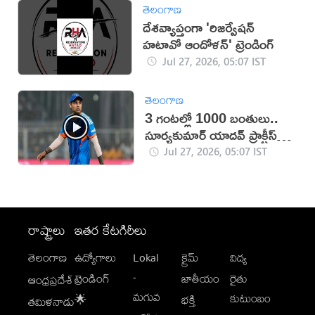
తెలంగాణ
దేశవ్యాప్తంగా 'రిజర్వేషన్
హటావో ఆందోళన్' ట్రెండింగ్
Jul 27, 2026, 05:07 IST
తెలంగాణ
3 గంటల్లో 1000 బంతులు..
సూర్యకుమార్ యాదవ్ ప్రాక్టీస్
వీడియో వైరల్
Jul 27, 2026, 05:07 IST
రాష్ట్రాలు
ఇతర కేటగిరీలు
తెలంగాణ
ఉద్యోగాలు
Lokal
క్రైమ్
విద్య
-
ట్రెండింగ్
జాతీయం
రైతు
ఆంధ్రప్రదేశ్
మగువ
కుటుంబం
🌟
భక్తి
తమిళనాడు