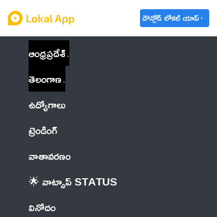
డౌన్లోడ్ లోకల్ యాప్
ఆంధ్రప్రదేశ్
తెలంగాణ
ఉద్యోగాలు
ట్రెండింగ్
వాతావరణం
🌟 వాట్సాప్ STATUS
వినోదం