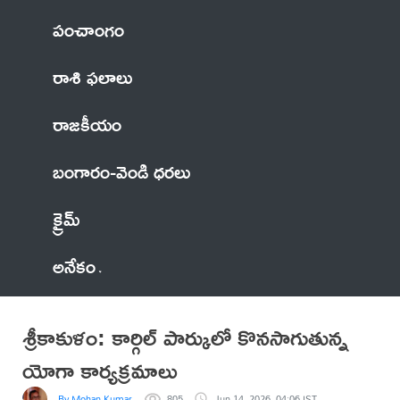
పంచాంగం
రాశి ఫలాలు
రాజకీయం
బంగారం-వెండి ధరలు
క్రైమ్
అనేకం
శ్రీకాకుళం: కార్గిల్ పార్కులో కొనసాగుతున్న
యోగా కార్యక్రమాలు
By Mohan Kumar
805
Jun 14, 2026, 04:06 IST