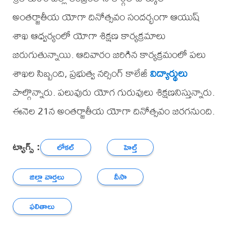
అంతర్జాతీయ యోగా దినోత్సవం సందర్భంగా ఆయుష్
శాఖ ఆధ్వర్యంలో యోగా శిక్షణ కార్యక్రమాలు
జరుగుతున్నాయి. ఆదివారం జరిగిన కార్యక్రమంలో పలు
శాఖల సిబ్బంది, ప్రభుత్వ నర్సింగ్ కాలేజీ
విద్యార్థులు
పాల్గొన్నారు. పలువురు యోగ గురువులు శిక్షణనిస్తున్నారు.
ఈనెల 21న అంతర్జాతీయ యోగా దినోత్సవం జరగనుంది.
ట్యాగ్స్ :
లోకల్
హెల్త్
జిల్లా వార్తలు
వీసా
ఫలితాలు