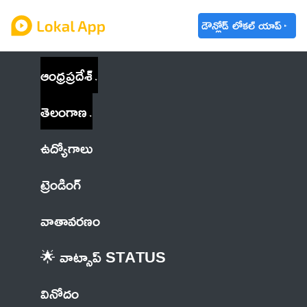
డౌన్లోడ్ లోకల్ యాప్
ఆంధ్రప్రదేశ్
తెలంగాణ
ఉద్యోగాలు
ట్రెండింగ్
వాతావరణం
🌟 వాట్సాప్ STATUS
వినోదం