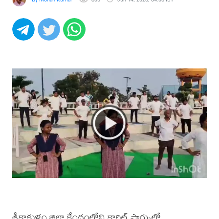
శ్రీకాకుళం జిల్లా కేంద్రంలోని కార్గిల్ పార్కులో