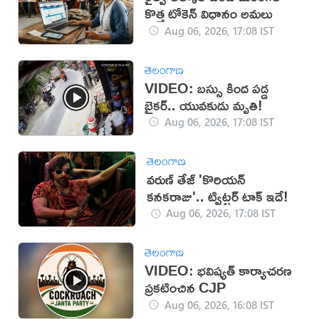
కొత్త టోకెన్ విధానం అమలు
Aug 06, 2026, 17:08 IST
తెలంగాణ
VIDEO: బస్సు కింద పడ్డ
బైకర్.. యువకుడు మృతి!
Aug 06, 2026, 17:08 IST
తెలంగాణ
వరుణ్ తేజ్ 'కొరియన్
కనకరాజు'.. ట్విట్టర్ టాక్ ఇదే!
Aug 06, 2026, 17:08 IST
తెలంగాణ
VIDEO: భవిష్యత్ కార్యాచరణ
ప్రకటించిన CJP
Aug 06, 2026, 16:08 IST