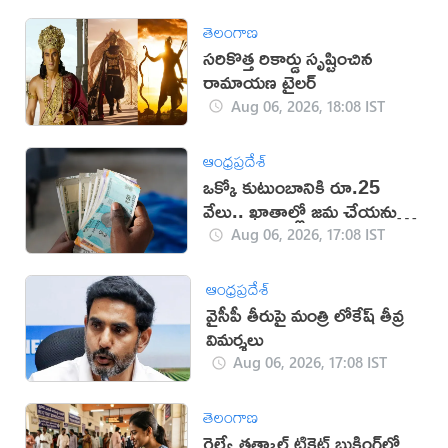
తెలంగాణ
సరికొత్త రికార్డు సృష్టించిన
రామాయణ ట్రైలర్‌
Aug 06, 2026, 18:08 IST
ఆంధ్రప్రదేశ్
ఒక్కో కుటుంబానికి రూ.25
వేలు.. ఖాతాల్లో జ‌మ చేయ‌నున్న
ప్ర‌భుత్వం..!
Aug 06, 2026, 17:08 IST
ఆంధ్రప్రదేశ్
వైసీపీ తీరుపై మంత్రి లోకేష్ తీవ్ర
విమర్శలు
Aug 06, 2026, 17:08 IST
తెలంగాణ
రైల్వే తత్కాల్ టికెట్ బుకింగ్‌లో