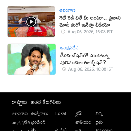
తెలంగాణ
గెట్ రెడీ విత్ మీ అంటూ.. ప్రధాని
మోదీ మరో ఇన్‌స్టా వీడియో
Aug 06, 2026, 16:08 IST
ఆంధ్రప్రదేశ్
డీలిమిటేషన్‌తో మారనున్న
పులివెందుల రిజర్వేషన్?
Aug 06, 2026, 16:08 IST
రాష్ట్రాలు
ఇతర కేటగిరీలు
తెలంగాణ
ఉద్యోగాలు
Lokal
క్రైమ్
విద్య
-
ట్రెండింగ్
జాతీయం
రైతు
ఆంధ్రప్రదేశ్
మగువ
కుటుంబం
🌟
భక్తి