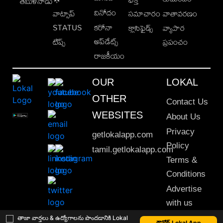
తమిళనాడు
వినోదం
వాట్సాప్
సమాచారం
వాతావరణం
STATUS
కరోనా
క్లాసిఫైడ్స్
వ్యాపార
అప్‌డేట్స్
టిప్స్
ప్రపంచం
రాజకీయం
OUR
LOKAL
OTHER
Contact Us
WEBSITES
About Us
Privacy
getlokalapp.com
Policy
tamil.getlokalapp.com
Terms &
Conditions
Advertise
with us
Sitemap
తాజా వార్తలు & ఉద్యోగాలను పొందడానికి Lokal
డౌన్లోడ్ Lokal App