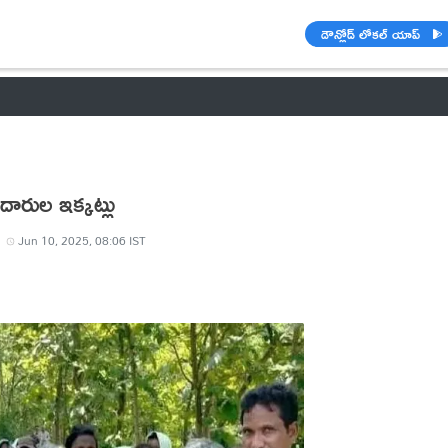
డౌన్లోడ్ లోకల్ యాప్
వాతావరణం
🌟 వాట్సాప్ STATUS
వినోదం
పంచాంగం
రాశి ఫలాల
దారుల ఇక్కట్లు
Jun 10, 2025, 08:06 IST