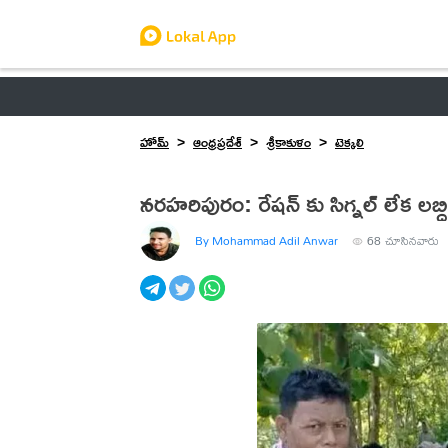
ఆంధ్రప్రదేశ్
తెలంగాణ
ఉద్యోగాలు
ట్రెండింగ్
హోమ్
ఆంధ్రప్రదేశ్
శ్రీకాకుళం
టెక్కలి
నరహరిపురం: రేషన్ కు సిగ్నల్ లేక లబ్ధి
By Mohammad Adil Anwar
68
చూసినవారు