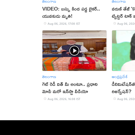
తెలంగాణ
తెలంగాణ
VIDEO: బస్సు కింద పడ్డ బైకర్..
వరుణ్ తేజ్ '
యువకుడు మృతి!
ట్విట్టర్ టాక్ 
Aug 06, 2026, 17:08 IST
Aug 06, 2026
తెలంగాణ
ఆంధ్రప్రదేశ్
గెట్ రెడీ విత్ మీ అంటూ.. ప్రధాని
డీలిమిటేషన్‌
మోదీ మరో ఇన్‌స్టా వీడియో
రిజర్వేషన్?
Aug 06, 2026, 16:08 IST
Aug 06, 2026