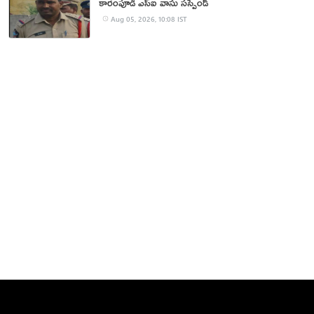
కారంపూడి ఎస్ఐ వాసు స‌స్పెండ్‌
Aug 05, 2026, 10:08 IST