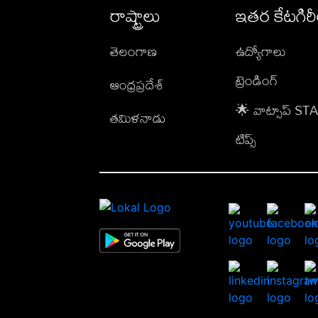
రాష్ట్రాలు
ఇతర కేటగిర
తెలంగాణ
ఉద్యోగాలు
ట్రెండింగ్
ఆంధ్రప్రదేశ్
🌟 వాట్సాప్ S
తమిళనాడు
టిప్స్