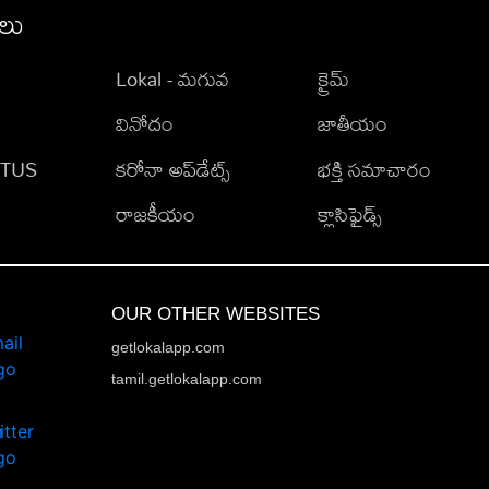
ీలు
Lokal - మగువ
క్రైమ్
వినోదం
జాతీయం
TATUS
కరోనా అప్‌డేట్స్
భక్తి సమాచారం
రాజకీయం
క్లాసిఫైడ్స్
OUR OTHER WEBSITES
getlokalapp.com
tamil.getlokalapp.com