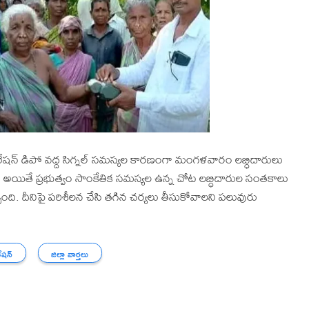
ేషన్ డిపో వద్ద సిగ్నల్ సమస్యల కారణంగా మంగళవారం లబ్ధిదారులు
రు. అయితే ప్రభుత్వం సాంకేతిక సమస్యల ఉన్న చోట లబ్ధిదారుల సంతకాలు
ంది. దీనిపై పరిశీలన చేసి తగిన చర్యలు తీసుకోవాలని పలువురు
ేషన్
జిల్లా వార్తలు