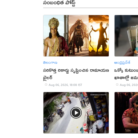
సంబంధిత పోస్ట్
తెలంగాణ
ఆంధ్రప్రదేశ్
సరికొత్త రికార్డు సృష్టించిన రామాయణ
ఒక్కో కుటుంబ
ట్రైలర్‌
ఖాతాల్లో జ‌
ప్ర‌భుత్వం..!
Aug 06, 2026, 18:08 IST
Aug 06, 2026