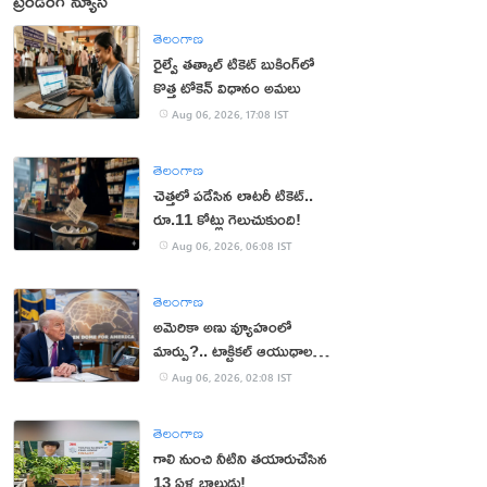
ట్రెండింగ్ న్యూస్
తెలంగాణ
రైల్వే తత్కాల్ టికెట్ బుకింగ్‌లో
కొత్త టోకెన్ విధానం అమలు
Aug 06, 2026, 17:08 IST
తెలంగాణ
చెత్తలో పడేసిన లాటరీ టికెట్..
రూ.11 కోట్లు గెలుచుకుంది!
Aug 06, 2026, 06:08 IST
తెలంగాణ
అమెరికా అణు వ్యూహంలో
మార్పు?.. టాక్టికల్ ఆయుధాలకు
ప్రాధాన్యం!
Aug 06, 2026, 02:08 IST
తెలంగాణ
గాలి నుంచి నీటిని తయారుచేసిన
13 ఏళ్ల బాలుడు!