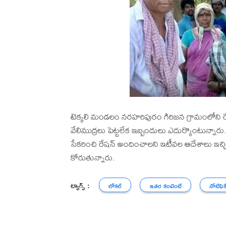
టెక్కలి మండలం నరహరిపురం గిరిజన గ్రామంలోని ర
వేలిముద్రలు పెట్టలేక ఇబ్బందులు ఎదుర్కొంటున్నా
సేకరించి రేషన్ అందించాలని ఇటీవల ఆదేశాలు ఇచ్చి
కోరుతున్నారు.
ట్యాగ్స్ :
లోకల్
ఇతర కంటెంట్
నోటిఫిక