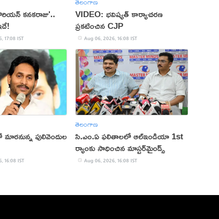
తెలంగాణ
కొరియన్ కనకరాజు'..
VIDEO: భవిష్యత్ కార్యాచరణ
ఇదే!
ప్రకటించిన CJP
, 17:08 IST
Aug 06, 2026, 16:08 IST
తెలంగాణ
తో మారనున్న పులివెందుల
సి.ఎం.ఏ ఫలితాలలో ఆల్ఇండియా 1st
ర్యాంకు సాధించిన మాస్టర్‌మైండ్స్
, 16:08 IST
Aug 06, 2026, 16:08 IST