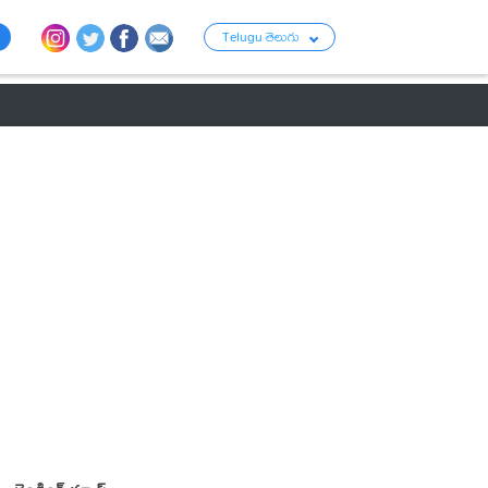
Telugu తెలుగు
ు
రాజకీయం
బంగారం-వెండి ధరలు
క్రైమ్
వ్యాపార ప్రపంచం
టాలీవుడ్ న్య