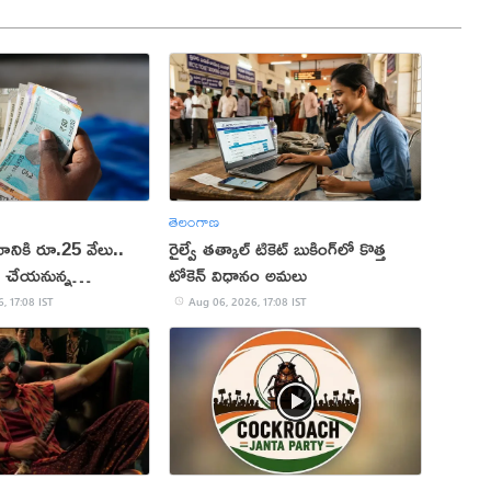
తెలంగాణ
ానికి రూ.25 వేలు..
రైల్వే తత్కాల్ టికెట్ బుకింగ్‌లో కొత్త
మ చేయ‌నున్న
టోకెన్ విధానం అమలు
, 17:08 IST
Aug 06, 2026, 17:08 IST