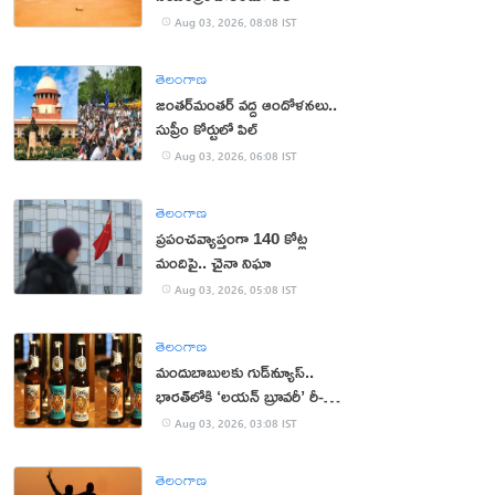
Aug 03, 2026, 08:08 IST
తెలంగాణ
జంతర్‌మంతర్‌ వద్ద ఆందోళనలు..
సుప్రీం కోర్టులో పిల్
Aug 03, 2026, 06:08 IST
తెలంగాణ
ప్రపంచవ్యాప్తంగా 140 కోట్ల
మందిపై.. చైనా నిఘా
Aug 03, 2026, 05:08 IST
తెలంగాణ
మందుబాబులకు గుడ్‌న్యూస్..
భారత్‌లోకి ‘లయన్ బ్రూవరీ’ రీ-
ఎంట్రీ
Aug 03, 2026, 03:08 IST
తెలంగాణ