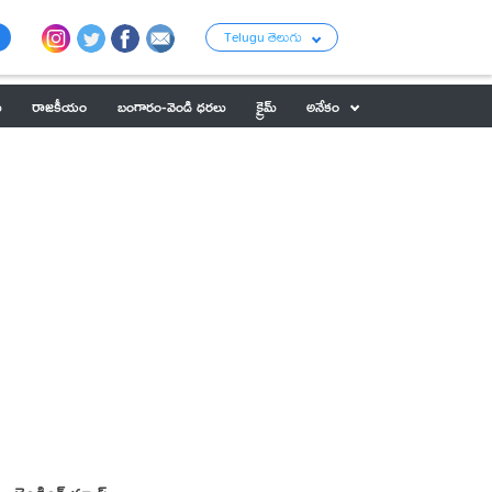
Telugu తెలుగు
ు
రాజకీయం
బంగారం-వెండి ధరలు
క్రైమ్
అనేకం