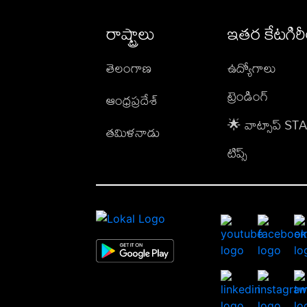
రాష్ట్రాలు
ఇతర కేటగిర
తెలంగాణ
ఉద్యోగాలు
ట్రెండింగ్
ఆంధ్రప్రదేశ్
🌟 వాట్సాప్ S
తమిళనాడు
టిప్స్