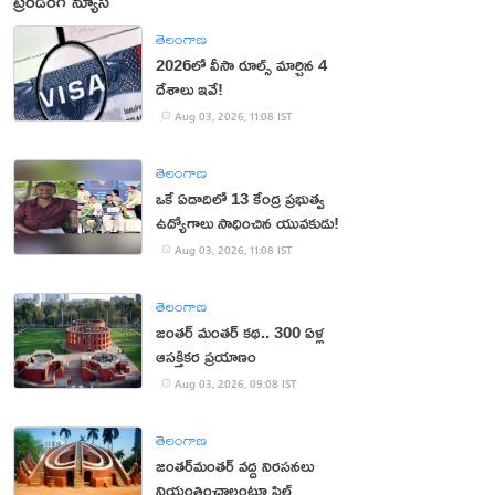
ట్రెండింగ్ న్యూస్
తెలంగాణ
2026లో వీసా రూల్స్ మార్చిన 4
దేశాలు ఇవే!
Aug 03, 2026, 11:08 IST
తెలంగాణ
ఒకే ఏడాదిలో 13 కేంద్ర ప్రభుత్వ
ఉద్యోగాలు సాధించిన యువకుడు!
Aug 03, 2026, 11:08 IST
తెలంగాణ
జంతర్‌ మంతర్‌ కథ.. 300 ఏళ్ల
ఆసక్తికర ప్రయాణం
Aug 03, 2026, 09:08 IST
తెలంగాణ
జంతర్‌మంతర్‌ వద్ద నిరసనలు
నియంత్రించాలంటూ పిల్