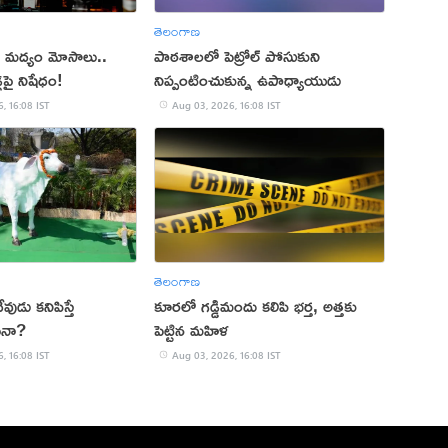
తెలంగాణ
్లతో మద్యం మోసాలు..
పాఠశాలలో పెట్రోల్ పోసుకుని
్లపై నిషేధం!
నిప్పంటించుకున్న ఉపాధ్యాయుడు
, 16:08 IST
Aug 03, 2026, 16:08 IST
తెలంగాణ
ుడు కనిపిస్తే
కూరలో గడ్డిమందు కలిపి భర్త, అత్తకు
ేనా?
పెట్టిన మహిళ
, 16:08 IST
Aug 03, 2026, 16:08 IST