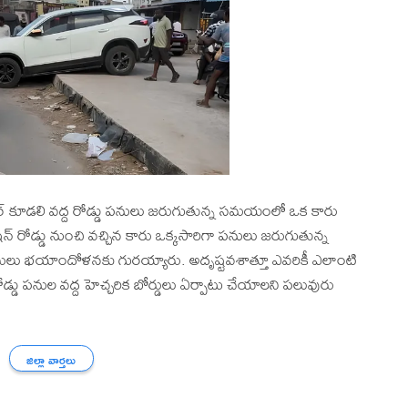
ర్ కూడలి వద్ద రోడ్డు పనులు జరుగుతున్న సమయంలో ఒక కారు
న్ రోడ్డు నుంచి వచ్చిన కారు ఒక్కసారిగా పనులు జరుగుతున్న
ారులు భయాందోళనకు గురయ్యారు. అదృష్టవశాత్తూ ఎవరికీ ఎలాంటి
డ్డు పనుల వద్ద హెచ్చరిక బోర్డులు ఏర్పాటు చేయాలని పలువురు
జిల్లా వార్తలు