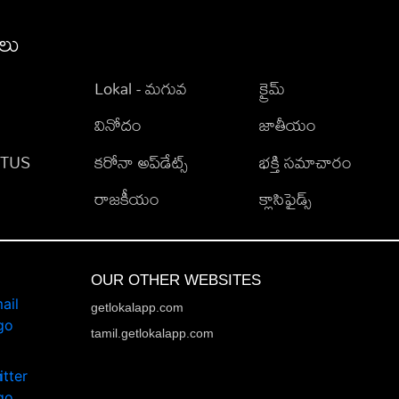
ీలు
Lokal - మగువ
క్రైమ్
వినోదం
జాతీయం
TATUS
కరోనా అప్‌డేట్స్
భక్తి సమాచారం
రాజకీయం
క్లాసిఫైడ్స్
OUR OTHER WEBSITES
getlokalapp.com
tamil.getlokalapp.com