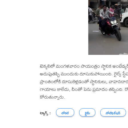
టెక్కలిలో మంగళవారం సాయంత్రం స్థానిక అంబేడ్క
అదుపుతప్పి ముందుకు దూసుకుపోయింది. రైల్వే స్టేష
ప్రాంతంలోకి దూసుకెళ్లడంతో స్థానికులు, వాహనద
గాయాలు కాలేదు, దీంతో పెను ప్రమాదం తప్పింది. రో
కోరుతున్నారు.
ట్యాగ్స్ :
లోకల్
క్రైమ్
నోటిఫికేషన్