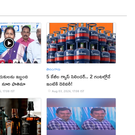
తెలంగాణ
యకులను ఇబ్బంది
5 కేజీల గ్యాస్ సిలిండర్.. 2 గంటల్లోనే
ు: నూరి ఫాతిమా
ఇంటికి డెలివరీ!
, 17:08 IST
Aug 03, 2026, 17:08 IST