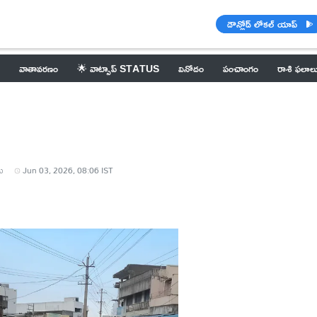
డౌన్లోడ్ లోకల్ యాప్
వాతావరణం
🌟 వాట్సాప్ STATUS
వినోదం
పంచాంగం
రాశి ఫలాల
ు
Jun 03, 2026, 08:06 IST