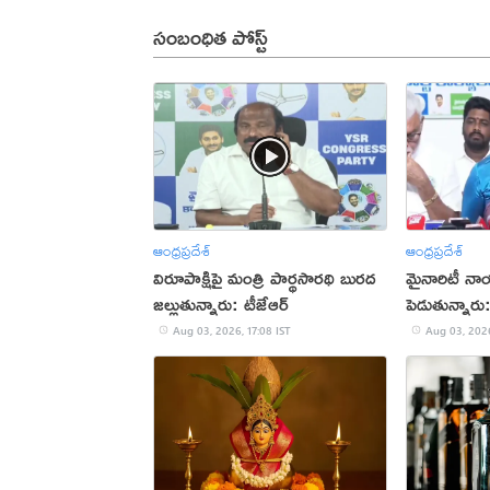
సంబంధిత పోస్ట్
ఆంధ్రప్రదేశ్
ఆంధ్రప్రదేశ్
విరూపాక్షిపై మంత్రి పార్థసారథి బురద
మైనారిటీ నా
జల్లుతున్నారు: టీజేఆర్
పెడుతున్నార
Aug 03, 2026, 17:08 IST
Aug 03, 2026