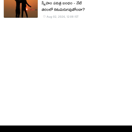
స్నేహం పవిత్ర బంధం - నేటి
తరంలో కనుమరుగవుతోందా?
Aug 02, 2026, 12:08 IST