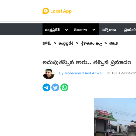
ఆంధ్రప్రదేశ్
తెలంగాణ
ఉద్యోగాలు
ట్రెండింగ్
హోమ్
ఆంధ్రప్రదేశ్
శ్రీకాకుళం జిల్లా
టెక్కలి
అదుపుతప్పిన కారు.. తప్పిన ప్రమాదం
By Mohammad Adil Anwar
1913
చూసినవార