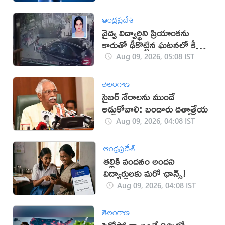
ఆంధ్రప్రదేశ్
వైద్య విద్యార్థిని ప్రియాంకను
కారుతో ఢీకొట్టిన ఘటనలో కీలక
పరిణామం
Aug 09, 2026, 05:08 IST
తెలంగాణ
సైబర్ నేరాలను ముందే
అడ్డుకోవాలి: బండారు దత్తాత్రేయ
Aug 09, 2026, 04:08 IST
ఆంధ్రప్రదేశ్
తల్లికి వందనం అందని
విద్యార్థులకు మరో ఛాన్స్!
Aug 09, 2026, 04:08 IST
తెలంగాణ