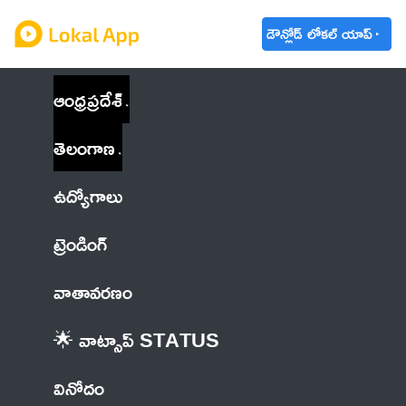
డౌన్లోడ్ లోకల్ యాప్
ఆంధ్రప్రదేశ్
తెలంగాణ
ఉద్యోగాలు
ట్రెండింగ్
వాతావరణం
🌟 వాట్సాప్ STATUS
వినోదం