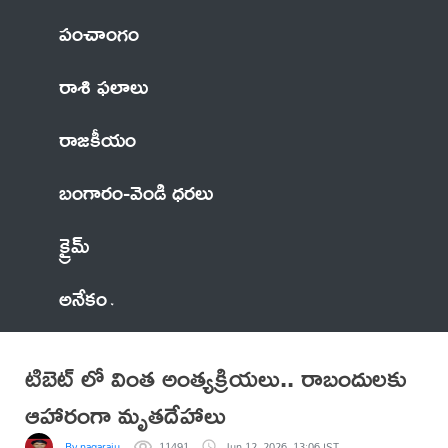
పంచాంగం
రాశి ఫలాలు
రాజకీయం
బంగారం-వెండి ధరలు
క్రైమ్
అనేకం
టిబెట్ లో వింత అంత్యక్రియలు.. రాబందులకు
ఆహారంగా మృతదేహాలు
By nagaraju
11491
Jun 12, 2026, 13:06 IST