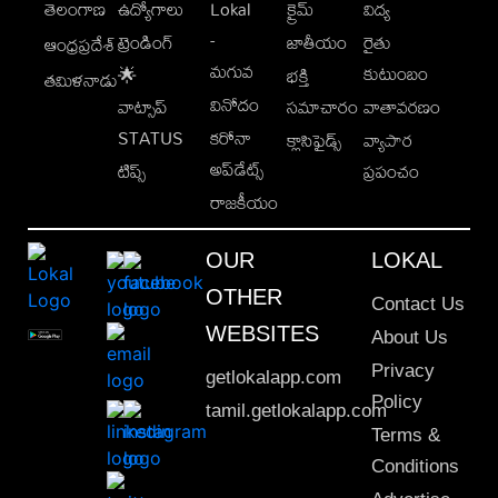
తెలంగాణ
ఉద్యోగాలు
Lokal
క్రైమ్
విద్య
-
ట్రెండింగ్
జాతీయం
రైతు
ఆంధ్రప్రదేశ్
మగువ
కుటుంబం
🌟
భక్తి
తమిళనాడు
వినోదం
వాట్సాప్
సమాచారం
వాతావరణం
STATUS
కరోనా
క్లాసిఫైడ్స్
వ్యాపార
అప్‌డేట్స్
టిప్స్
ప్రపంచం
రాజకీయం
OUR
LOKAL
OTHER
Contact Us
WEBSITES
About Us
Privacy
getlokalapp.com
Policy
tamil.getlokalapp.com
Terms &
Conditions