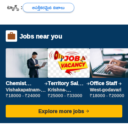
ట్యాగ్స్ :
ఆసక్తికరమైన నిజాలు
Jobs near you
Chemist
Territory Sales
Office Staff
Production
Manager
Vishakapatnam-
Krishna-
West-godavari
new
vijayawada
Executive
₹18000 - ₹24000
₹25000 - ₹33000
₹18000 - ₹20000
Explore more jobs