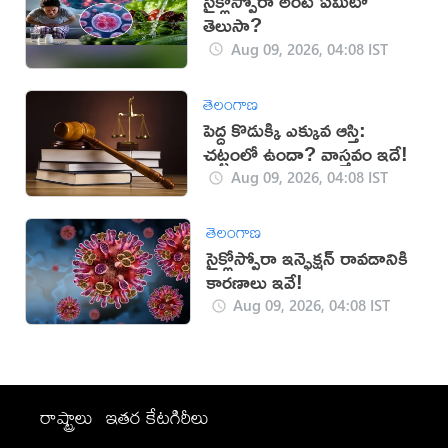
సైక్లోస్పోరా అంటే ఏమిటో
తెలుసా?
Aug 09, 2026, 04:08 IST
తెలంగాణ
పెద్ద కొడుక్కి ఎక్కువ ఆస్తి:
చట్టంలో ఉందా? వాస్తవం ఇదే!
Aug 09, 2026, 04:08 IST
తెలంగాణ
సైక్లోస్పోరా ఇన్ఫెక్షన్ రావడానికి
కారణాలు ఇవే!
Aug 09, 2026, 04:08 IST
రాష్ట్రాలు
ఇతర కేటగిరీలు