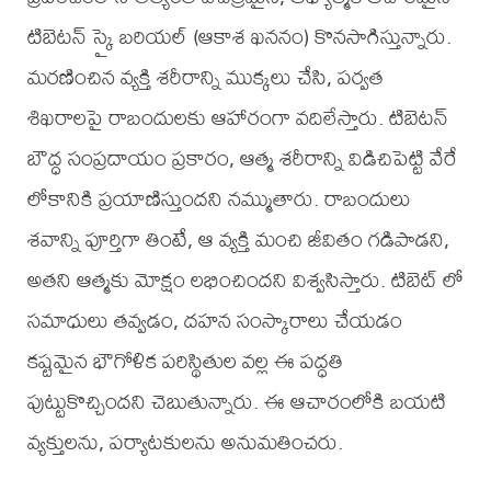
టిబెటన్ స్కై బరియల్ (ఆకాశ ఖననం) కొనసాగిస్తున్నారు.
మరణించిన వ్యక్తి శరీరాన్ని ముక్కలు చేసి, పర్వత
శిఖరాలపై రాబందులకు ఆహారంగా వదిలేస్తారు. టిబెటన్
బౌద్ధ సంప్రదాయం ప్రకారం, ఆత్మ శరీరాన్ని విడిచిపెట్టి వేరే
లోకానికి ప్రయాణిస్తుందని నమ్ముతారు. రాబందులు
శవాన్ని పూర్తిగా తింటే, ఆ వ్యక్తి మంచి జీవితం గడిపాడని,
అతని ఆత్మకు మోక్షం లభించిందని విశ్వసిస్తారు. టిబెట్ లో
సమాధులు తవ్వడం, దహన సంస్కారాలు చేయడం
కష్టమైన భౌగోళిక పరిస్థితుల వల్ల ఈ పద్ధతి
పుట్టుకొచ్చిందని చెబుతున్నారు. ఈ ఆచారంలోకి బయటి
వ్యక్తులను, పర్యాటకులను అనుమతించరు.