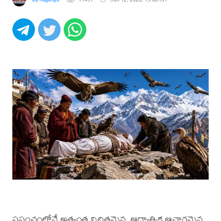
ప్రపంచంలోనే అత్యంత విచిత్రమైన, ఆధ్యాత్మిక ఆచారమైన