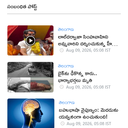
సంబంధిత పోస్ట్
తెలంగాణ
లాల్‌దర్వాజా సింహవాహిని
అమ్మవారిని దర్శించుకున్న హీరో
విజయ్‌
Aug 09, 2026, 05:08 IST
తెలంగాణ
బైక్‌ను ఢీకొన్న కారు..
భార్యాభర్తలు మృతి
Aug 09, 2026, 05:08 IST
తెలంగాణ
బహుభాషా నైపుణ్యం: మెదడును
యవ్వనంగా ఉంచుతుంది!
Aug 09, 2026, 05:08 IST