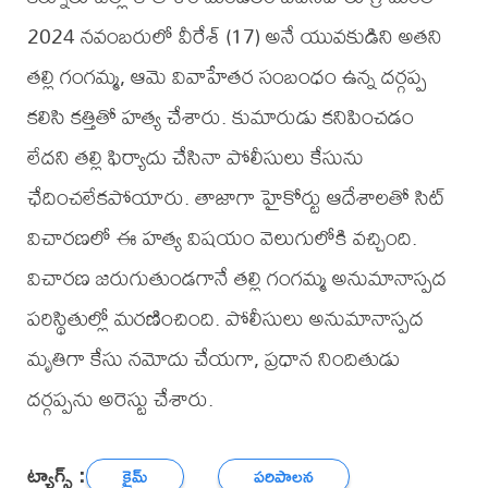
2024 నవంబరులో వీరేశ్ (17) అనే యువకుడిని అతని
తల్లి గంగమ్మ, ఆమె వివాహేతర సంబంధం ఉన్న దర్గప్ప
కలిసి కత్తితో హత్య చేశారు. కుమారుడు కనిపించడం
లేదని తల్లి ఫిర్యాదు చేసినా పోలీసులు కేసును
ఛేదించలేకపోయారు. తాజాగా హైకోర్టు ఆదేశాలతో సిట్
విచారణలో ఈ హత్య విషయం వెలుగులోకి వచ్చింది.
విచారణ జరుగుతుండగానే తల్లి గంగమ్మ అనుమానాస్పద
పరిస్థితుల్లో మరణించింది. పోలీసులు అనుమానాస్పద
మృతిగా కేసు నమోదు చేయగా, ప్రధాన నిందితుడు
దర్గప్పను అరెస్టు చేశారు.
ట్యాగ్స్ :
క్రైమ్
పరిపాలన