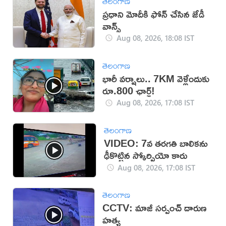
తెలంగాణ
ప్రధాని మోదీకి ఫోన్ చేసిన జేడీ
వాన్స్
Aug 08, 2026, 18:08 IST
తెలంగాణ
భారీ వర్షాలు.. 7KM వెళ్లేందుకు
రూ.800 ఛార్జ్!
Aug 08, 2026, 17:08 IST
తెలంగాణ
VIDEO: 7వ తరగతి బాలికను
ఢీకొట్టిన స్కోర్పియో కారు
Aug 08, 2026, 17:08 IST
తెలంగాణ
CCTV: మాజీ సర్పంచ్ దారుణ
హత్య