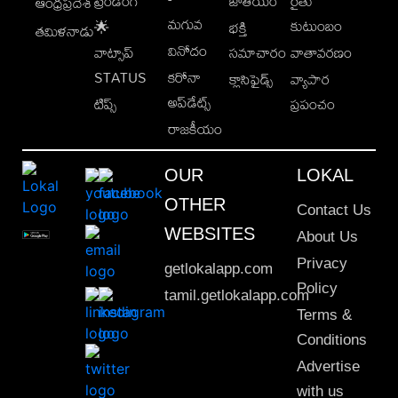
ట్రెండింగ్
జాతీయం
రైతు
ఆంధ్రప్రదేశ్
మగువ
కుటుంబం
🌟
భక్తి
తమిళనాడు
వినోదం
వాట్సాప్
సమాచారం
వాతావరణం
STATUS
కరోనా
క్లాసిఫైడ్స్
వ్యాపార
అప్‌డేట్స్
టిప్స్
ప్రపంచం
రాజకీయం
OUR
LOKAL
OTHER
Contact Us
WEBSITES
About Us
Privacy
getlokalapp.com
Policy
tamil.getlokalapp.com
Terms &
Conditions
Advertise
with us