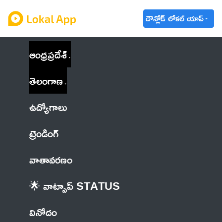
డౌన్లోడ్ లోకల్ యాప్
ఆంధ్రప్రదేశ్
తెలంగాణ
ఉద్యోగాలు
ట్రెండింగ్
వాతావరణం
🌟 వాట్సాప్ STATUS
వినోదం