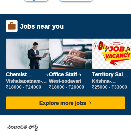
Jobs near you
Chemist
Office Staff
Territory Sales
Production
Manager
Vishakapatnam-
West-godavari
Krishna-
new
vijayawada
Executive
₹18000 - ₹24000
₹18000 - ₹20000
₹25000 - ₹33000
Explore more jobs
సంబంధిత పోస్ట్