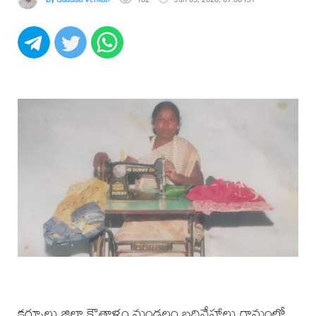
కర్నూలు జిల్లా కౌతాళం మండలం బదినేహాలు గ్రామంలో