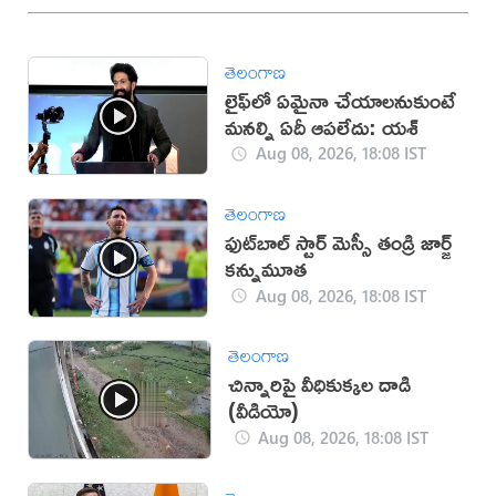
తెలంగాణ
లైఫ్‌లో ఏమైనా చేయాలనుకుంటే
మనల్ని ఏదీ ఆపలేదు: యశ్
Aug 08, 2026, 18:08 IST
తెలంగాణ
ఫుట్‌బాల్ స్టార్ మెస్సీ తండ్రి జార్జ్
కన్నుమూత
Aug 08, 2026, 18:08 IST
తెలంగాణ
చిన్నారిపై వీధికుక్కల దాడి
(వీడియో)
Aug 08, 2026, 18:08 IST