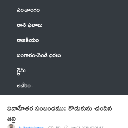
పంచాంగం
రాశి ఫలాలు
రాజకీయం
బంగారం-వెండి ధరలు
క్రైమ్
అనేకం
వివాహేతర సంబంధము: కొడుకును చంపిన
తల్లి
By Gaddala VenkateswaraRao
182
Jun 03, 2026, 07:06 IST