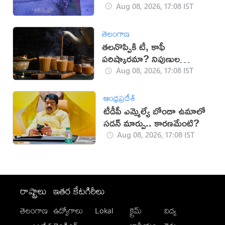
Aug 08, 2026, 17:08 IST
తెలంగాణ
తలనొప్పికి టీ, కాఫీ
పరిష్కారమా? నిపుణుల
సూచనలు ఇవే!
Aug 08, 2026, 17:08 IST
ఆంధ్రప్రదేశ్
టీడీపీ ఎమ్మెల్యే బోండా ఉమాలో
సడన్‌ మార్పు.. కారణమేంటి?
Aug 08, 2026, 17:08 IST
రాష్ట్రాలు
ఇతర కేటగిరీలు
తెలంగాణ
ఉద్యోగాలు
Lokal
క్రైమ్
విద్య
-