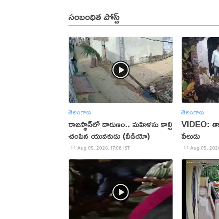
సంబంధిత పోస్ట్
తెలంగాణ
తెలంగాణ
రాజస్థాన్‌లో దారుణం.. మహిళను కాల్చి
VIDEO: తాళ
చంపిన యువకుడు (వీడియో)
పేలుడు
Aug 05, 2026, 17:08 IST
Aug 05, 2026