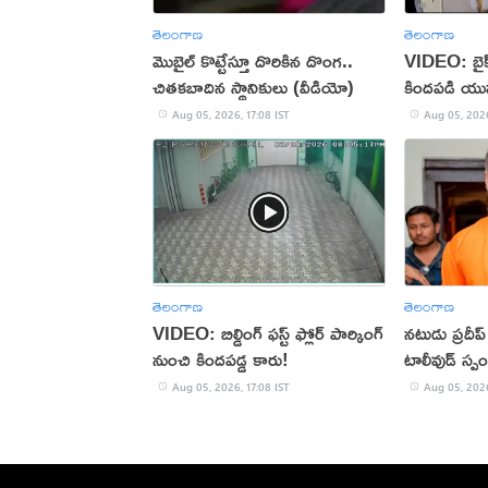
తెలంగాణ
తెలంగాణ
మొబైల్ కొట్టేస్తూ దొరికిన దొంగ..
VIDEO: బైక్‌న
చితకబాదిన స్థానికులు (వీడియో)
కిందపడి యు
Aug 05, 2026, 17:08 IST
Aug 05, 2026
తెలంగాణ
తెలంగాణ
VIDEO: బిల్డింగ్ ఫస్ట్ ఫ్లోర్ పార్కింగ్
నటుడు ప్రదీ
నుంచి కిందపడ్డ కారు!
టాలీవుడ్ స్ప
Aug 05, 2026, 17:08 IST
Aug 05, 2026