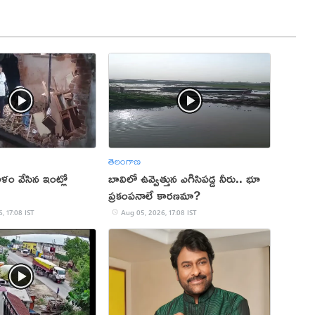
తెలంగాణ
ం వేసిన ఇంట్లో
బావిలో ఉవ్వెత్తున ఎగిసిపడ్డ నీరు.. భూ
ప్రకంపనాలే కారణమా?
, 17:08 IST
Aug 05, 2026, 17:08 IST