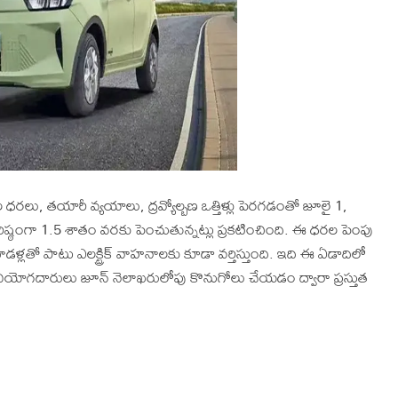
 ధరలు, తయారీ వ్యయాలు, ద్రవ్యోల్బణ ఒత్తిళ్లు పెరగడంతో జూలై 1,
ఠంగా 1.5 శాతం వరకు పెంచుతున్నట్లు ప్రకటించింది. ఈ ధరల పెంపు
ళ్లతో పాటు ఎలక్ట్రిక్ వాహనాలకు కూడా వర్తిస్తుంది. ఇది ఈ ఏడాదిలో
నియోగదారులు జూన్ నెలాఖరులోపు కొనుగోలు చేయడం ద్వారా ప్రస్తుత