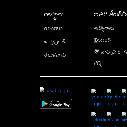
రాష్ట్రాలు
ఇతర కేటగిర
తెలంగాణ
ఉద్యోగాలు
ట్రెండింగ్
ఆంధ్రప్రదేశ్
🌟 వాట్సాప్ S
తమిళనాడు
టిప్స్