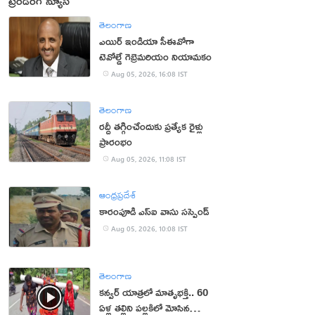
ట్రెండింగ్ న్యూస్
తెలంగాణ
ఎయిర్ ఇండియా సీఈవోగా
టెవోల్డే గెబ్రెమరియం నియామకం
Aug 05, 2026, 16:08 IST
తెలంగాణ
రద్దీ తగ్గించేందుకు ప్రత్యేక రైళ్లు
ప్రారంభం
Aug 05, 2026, 11:08 IST
ఆంధ్రప్రదేశ్
కారంపూడి ఎస్ఐ వాసు స‌స్పెండ్‌
Aug 05, 2026, 10:08 IST
తెలంగాణ
కన్వర్ యాత్రలో మాతృభక్తి.. 60
ఏళ్ల తల్లిని పల్లకిలో మోసిన