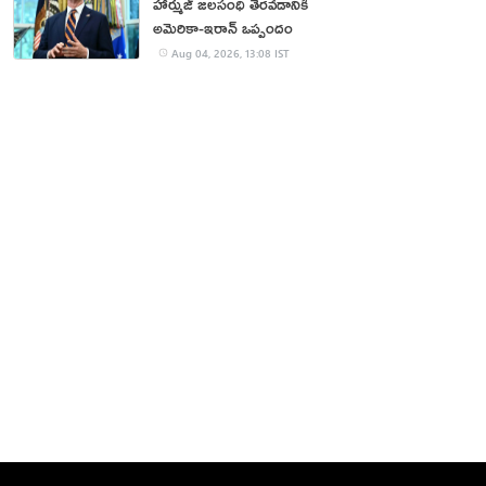
హార్ముజ్ జలసంధి తెరవడానికి
అమెరికా-ఇరాన్ ఒప్పందం
Aug 04, 2026, 13:08 IST