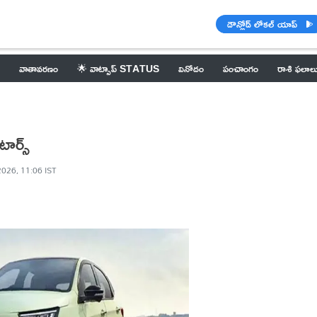
డౌన్లోడ్ లోకల్ యాప్
వాతావరణం
🌟 వాట్సాప్ STATUS
వినోదం
పంచాంగం
రాశి ఫలాల
ార్స్
2026, 11:06 IST