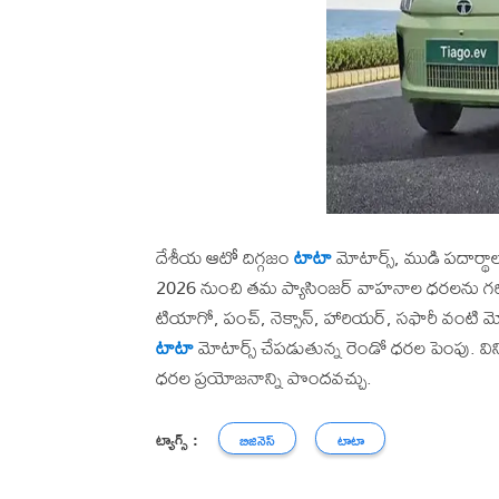
దేశీయ ఆటో దిగ్గజం
టాటా
మోటార్స్, ముడి పదార్థాల
2026 నుంచి తమ ప్యాసింజర్ వాహనాల ధరలను గరిష్
టియాగో, పంచ్, నెక్సాన్, హారియర్, సఫారీ వంటి మోడ
టాటా
మోటార్స్ చేపడుతున్న రెండో ధరల పెంపు. వి
ధరల ప్రయోజనాన్ని పొందవచ్చు.
ట్యాగ్స్ :
బిజినెస్
టాటా