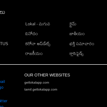
ీలు
Lokal - మగువ
క్రైమ్
వినోదం
జాతీయం
TATUS
కరోనా అప్‌డేట్స్
భక్తి సమాచారం
రాజకీయం
క్లాసిఫైడ్స్
OUR OTHER WEBSITES
getlokalapp.com
tamil.getlokalapp.com