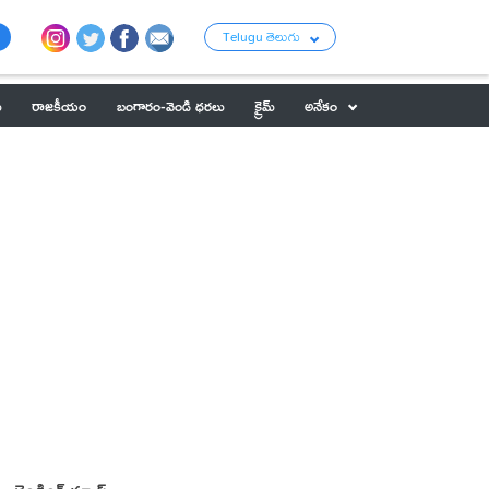
Telugu తెలుగు
ు
రాజకీయం
బంగారం-వెండి ధరలు
క్రైమ్
అనేకం