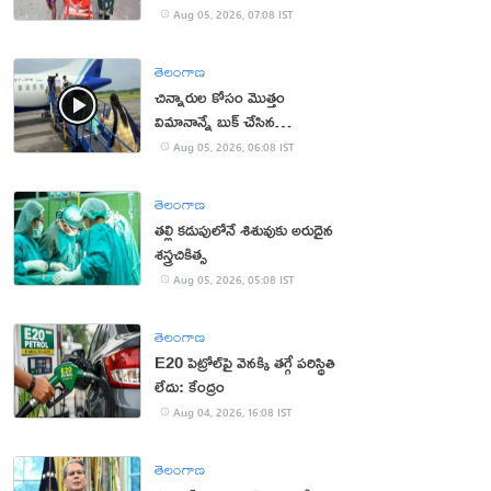
కొడుకు, కోడలు!
Aug 05, 2026, 07:08 IST
తెలంగాణ
చిన్నారుల కోసం మొత్తం
విమానాన్నే బుక్ చేసిన
యూట్యూబర్
Aug 05, 2026, 06:08 IST
తెలంగాణ
తల్లి కడుపులోనే శిశువుకు అరుదైన
శస్త్రచికిత్స
Aug 05, 2026, 05:08 IST
తెలంగాణ
E20 పెట్రోల్‌పై వెనక్కి తగ్గే పరిస్థితి
లేదు: కేంద్రం
Aug 04, 2026, 16:08 IST
తెలంగాణ