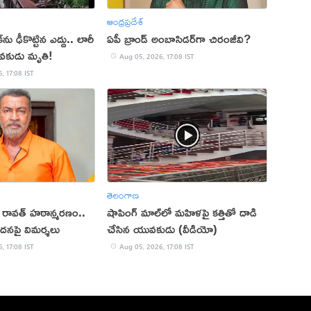
ఆంధ్రప్రదేశ్
ు ఢీకొట్టిన ఎద్దు.. లారీ
ఏపీ బ్రాండ్ అంబాసిడర్‌గా చిరంజీవి?
వకుడు మృతి!
Aug 05, 2026, 17:08 IST
, 17:08 IST
తెలంగాణ
ప్ రావత్ హఠాన్మరణం..
షాపింగ్ మాల్‌లో మహిళపై కత్తితో దాడి
ందనపై విమర్శలు
చేసిన యువకుడు (వీడియో)
, 17:08 IST
Aug 05, 2026, 17:08 IST