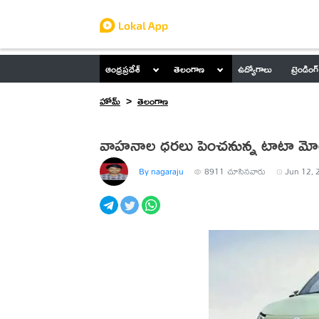
ఆంధ్రప్రదేశ్
తెలంగాణ
ఉద్యోగాలు
ట్రెండింగ్
హోమ్
తెలంగాణ
వాహనాల ధరలు పెంచనున్న టాటా మోట
By nagaraju
8911
చూసినవారు
Jun 12, 