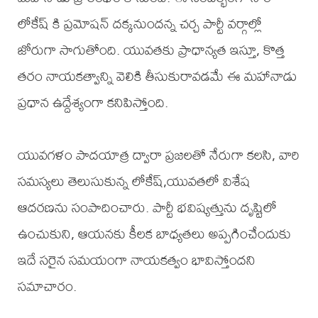
లోకేష్ కి ప్రమోషన్ దక్కనుందన్న చర్చ పార్టీ వర్గాల్లో
జోరుగా సాగుతోంది. యువతకు ప్రాధాన్యత ఇస్తూ, కొత్త
తరం నాయకత్వాన్ని వెలికి తీసుకురావడమే ఈ మహానాడు
ప్రధాన ఉద్దేశ్యంగా కనిపిస్తోంది.
యువగళం పాదయాత్ర ద్వారా ప్రజలతో నేరుగా కలసి, వారి
సమస్యలు తెలుసుకున్న లోకేష్,యువతలో విశేష
ఆదరణను సంపాదించారు. పార్టీ భవిష్యత్తును దృష్టిలో
ఉంచుకుని, ఆయనకు కీలక బాధ్యతలు అప్పగించేందుకు
ఇదే సరైన సమయంగా నాయకత్వం భావిస్తోందని
సమాచారం.