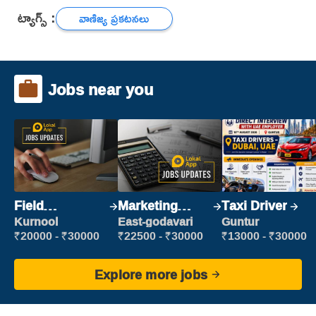
ట్యాగ్స్ :
వాణిజ్య ప్రకటనలు
Jobs near you
Field
Marketing
Taxi Driver
Marketing
Executive
Kurnool
East-godavari
Guntur
Executive
₹20000 - ₹30000
₹22500 - ₹30000
₹13000 - ₹30000
Explore more jobs