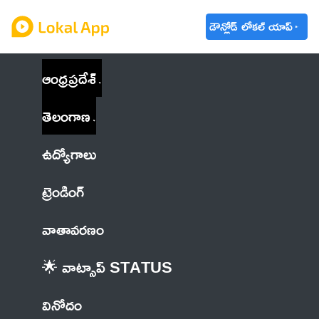
డౌన్లోడ్ లోకల్ యాప్
ఆంధ్రప్రదేశ్
తెలంగాణ
ఉద్యోగాలు
ట్రెండింగ్
వాతావరణం
🌟 వాట్సాప్ STATUS
వినోదం