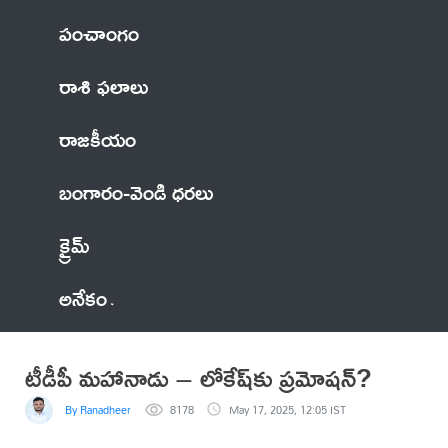
పంచాంగం
రాశి ఫలాలు
రాజకీయం
బంగారం-వెండి ధరలు
క్రైమ్
అనేకం
టీడీపీ మహానాడు – లోకేష్‌కు ప్రమోషన్?
By Ranadheer
8178
May 17, 2025, 12:05 IST