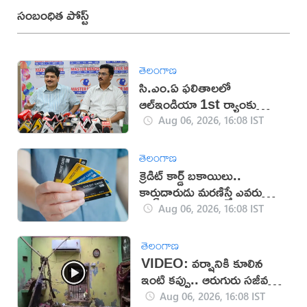
సంబంధిత పోస్ట్
తెలంగాణ
సి.ఎం.ఏ ఫలితాలలో
ఆల్ఇండియా 1st ర్యాంకు
సాధించిన మాస్టర్‌మైండ్స్
Aug 06, 2026, 16:08 IST
తెలంగాణ
క్రెడిట్ కార్డ్ బకాయిలు..
కార్డుదారుడు మరణిస్తే ఎవరు
చెల్లిస్తారు?
Aug 06, 2026, 16:08 IST
తెలంగాణ
VIDEO: వర్షానికి కూలిన
ఇంటి కప్పు.. ఆరుగురు సజీవ
సమాధి!
Aug 06, 2026, 16:08 IST