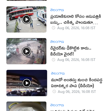
తెలంగాణ
ప్రయాణికురాలి కోసం ఆసుపత్రికి
బస్సు.. చికిత్స పొందుతూ
మహిళ మృతి!
Aug 06, 2026, 16:08 IST
తెలంగాణ
డివైడర్‌ను ఢీకొట్టిన కారు..
వీడియో వైరల్!
Aug 06, 2026, 16:08 IST
తెలంగాణ
మూడో అంతస్తు నుంచి కిందపడ్డ
ఏడాదిన్నర పాప (వీడియో)
Aug 06, 2026, 16:08 IST
తెలంగాణ