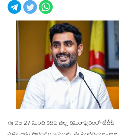
ఈ నెల 27 నుంచి కడప జిల్లా కమలాపురంలో టీడీపీ
మహానాడు ప్రారంభం కానుంది. ఈ సందర్భంగా నారా