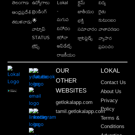
తెలంగాణ
ఉద్యోగాలు
Lokal
క్రైమ్
విద్య
-
ట్రెండింగ్
జాతీయం
రైతు
ఆంధ్రప్రదేశ్
మగువ
కుటుంబం
🌟
భక్తి
తమిళనాడు
వినోదం
వాట్సాప్
సమాచారం
వాతావరణం
STATUS
కరోనా
క్లాసిఫైడ్స్
వ్యాపార
అప్‌డేట్స్
టిప్స్
ప్రపంచం
రాజకీయం
OUR
LOKAL
OTHER
Contact Us
WEBSITES
About Us
Privacy
getlokalapp.com
Policy
tamil.getlokalapp.com
Terms &
Conditions