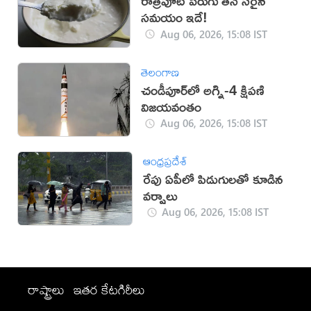
రాత్రిపూట పెరుగు తినే సరైన
సమయం ఇదే!
Aug 06, 2026, 15:08 IST
తెలంగాణ
చండీపూర్‌లో అగ్ని-4 క్షిపణి
విజయవంతం
Aug 06, 2026, 15:08 IST
ఆంధ్రప్రదేశ్
రేపు ఏపీలో పిడుగులతో కూడిన
వర్షాలు
Aug 06, 2026, 15:08 IST
రాష్ట్రాలు
ఇతర కేటగిరీలు