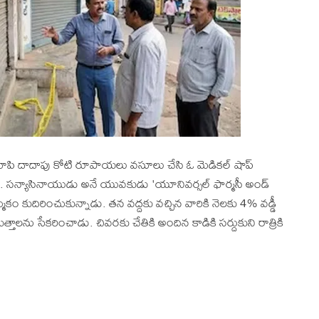
ఆశ చూపి దాదాపు కోటి రూపాయలు వసూలు చేసి ఓ మెడికల్ షాప్
. సన్యాసినాయుడు అనే యువకుడు 'యూనివర్సల్ ఫార్మసీ అండ్
మకం కుదిరించుకున్నాడు. తన వద్దకు వచ్చిన వారికి నెలకు 4% వడ్డీ
తాలను సేకరించాడు. చివరకు చేతికి అందిన కాడికి సర్దుకుని రాత్రికి