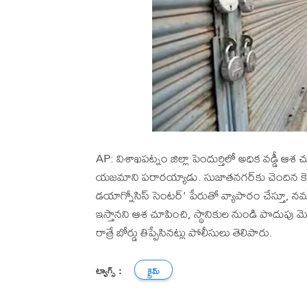
AP: విశాఖపట్నం జిల్లా పెందుర్తిలో అధిక వడ్డీ 
యజమాని పరారయ్యాడు. సుజాతనగర్‌కు చెందిన కె
డయాగ్నోసిస్ సెంటర్' పేరుతో వ్యాపారం చేస్తూ, నమ్
ఇస్తానని ఆశ చూపించి, స్థానికుల నుండి పొదుపు మొత్
రాత్రే బోర్డు తిప్పేసినట్లు పోలీసులు తెలిపారు.
ట్యాగ్స్ :
క్రైమ్