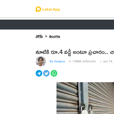
ఆంధ్రప్రదేశ్
తెలంగాణ
ఉద్యోగాలు
ట్రెండింగ్
హోమ్
తెలంగాణ
నూటికి రూ.4 వడ్డీ అంటూ ప్రచారం.. చ
By Swapna
13989
చూసినవారు
Jun 14,