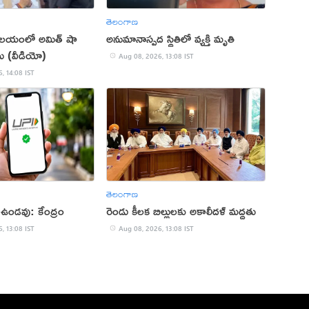
తెలంగాణ
లయంలో అమిత్ షా
అనుమానాస్పద స్థితిలో వ్యక్తి మృతి
లు (వీడియో)
Aug 08, 2026, 13:08 IST
, 14:08 IST
తెలంగాణ
 ఉండవు: కేంద్రం
రెండు కీలక బిల్లులకు అకాలీదళ్ మద్దతు
, 13:08 IST
Aug 08, 2026, 13:08 IST