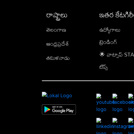
రాష్ట్రాలు
ఇతర కేటగిర
తెలంగాణ
ఉద్యోగాలు
ట్రెండింగ్
ఆంధ్రప్రదేశ్
🌟 వాట్సాప్ S
తమిళనాడు
టిప్స్