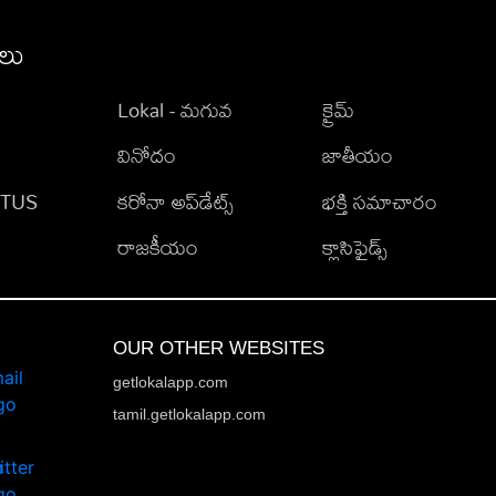
ీలు
Lokal - మగువ
క్రైమ్
వినోదం
జాతీయం
TATUS
కరోనా అప్‌డేట్స్
భక్తి సమాచారం
రాజకీయం
క్లాసిఫైడ్స్
OUR OTHER WEBSITES
getlokalapp.com
tamil.getlokalapp.com