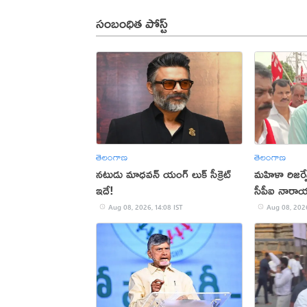
సంబంధిత పోస్ట్
తెలంగాణ
తెలంగాణ
నటుడు మాధవన్ యంగ్ లుక్ సీక్రెట్
మహిళా రిజర్వ
ఇదే!
సీపీఐ నార
Aug 08, 2026, 14:08 IST
Aug 08, 2026