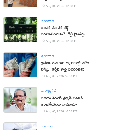
Aug 08, 2026, 02:08 IST
తెలంగాణ
జంతర్ మంతర్ వద్దే
నిరసనలెందుకు?: ఢిల్లీ హైకోర్టు
Aug 08, 2026, 02:08 IST
తెలంగాణ
గ్రామీణ సహకార బ్యాంకుల్లో హోం
లోన్లు.. ఆర్బీఐ కొత్త నిబంధనలు
Aug 07, 2026, 16:08 IST
ఆంధ్రప్రదేశ్
విజయ డెయిరీ ఛైర్మన్ పదవికి
ఆంజనేయులు రాజీనామా
Aug 07, 2026, 16:08 IST
తెలంగాణ