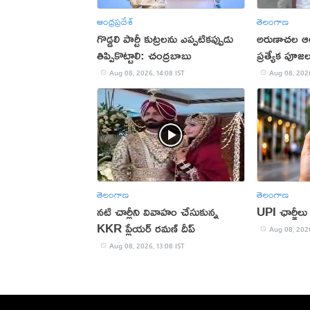
ఆంధ్రప్రదేశ్
తెలంగాణ
గొడ్డలి పార్టీ కుట్రలను ఎప్పటికప్పుడు
అరుణాచల ఆ
తిప్పికొట్టాలి: చంద్రబాబు
ప్రత్యేక పూజ
Aug 08, 2026, 14:08 IST
Aug 08, 2026
తెలంగాణ
తెలంగాణ
నటి చార్లీని వివాహం చేసుకున్న
UPI ఛార్జీలు
KKR ప్లేయర్ రమణ్ దీప్
Aug 08, 2026
Aug 08, 2026, 13:08 IST