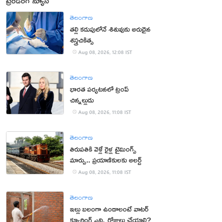
ట్రెండింగ్ న్యూస్
తెలంగాణ
తల్లి కడుపులోనే శిశువుకు అరుదైన
శస్త్రచికిత్స
Aug 08, 2026, 12:08 IST
తెలంగాణ
భారత పర్యటనలో ట్రంప్‌
చిన్నల్లుడు
Aug 08, 2026, 11:08 IST
తెలంగాణ
తిరుపతికి వెళ్లే రైళ్ల టైమింగ్స్
మార్పు.. ప్రయాణికులకు అలర్ట్
Aug 08, 2026, 11:08 IST
తెలంగాణ
ఇల్లు బలంగా ఉండాలంటే వాటర్
క్యూరింగ్ ఎన్ని రోజులు చేయాలి?