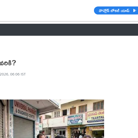
డౌన్లోడ్ లోకల్ యాప్
వాతావరణం
🌟 వాట్సాప్ STATUS
వినోదం
పంచాంగం
రాశి ఫలాల
ివరికి?
 2026, 06:06 IST