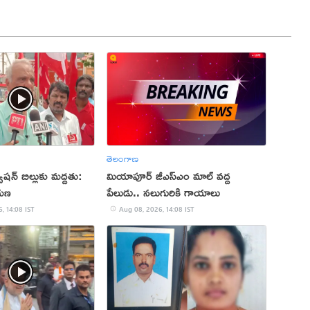
తెలంగాణ
ేషన్ బిల్లుకు మద్దతు:
మియాపూర్‌ జీఎస్‌ఎం మాల్‌ వద్ద
ాయణ
పేలుడు.. నలుగురికి గాయాలు
, 14:08 IST
Aug 08, 2026, 14:08 IST