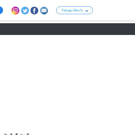
Telugu తెలుగు
ు
రాజకీయం
బంగారం-వెండి ధరలు
క్రైమ్
వ్యాపార ప్రపంచం
టాలీవుడ్ న్య