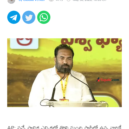
AP: వచ్చే స్థానిక ఎన్నికల్లో తొలి నుంచి పార్టీలో ఉన్న వారికే