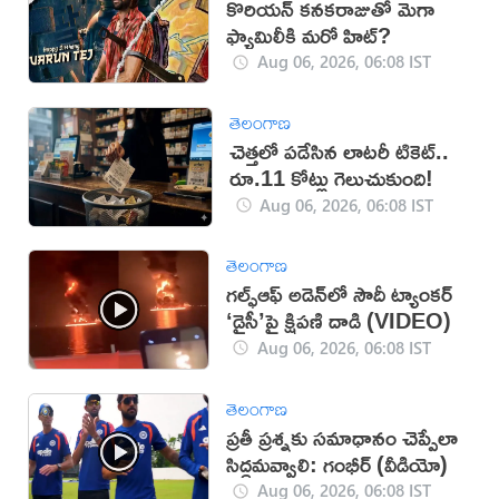
కొరియన్ కనకరాజుతో మెగా
ఫ్యామిలీకి మరో హిట్?
Aug 06, 2026, 06:08 IST
తెలంగాణ
చెత్తలో పడేసిన లాటరీ టికెట్..
రూ.11 కోట్లు గెలుచుకుంది!
Aug 06, 2026, 06:08 IST
తెలంగాణ
గల్ఫ్‌ఆఫ్‌ అడెన్‌లో సౌదీ ట్యాంకర్‌
‘డైసీ’పై క్షిపణి దాడి (VIDEO)
Aug 06, 2026, 06:08 IST
తెలంగాణ
ప్రతీ ప్రశ్నకు సమాధానం చెప్పేలా
సిద్ధమవ్వాలి: గంభీర్ (వీడియో)
Aug 06, 2026, 06:08 IST