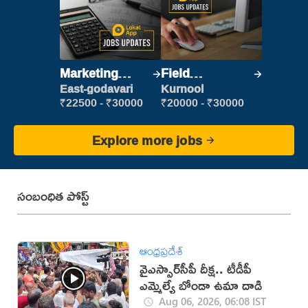
Marketing
Field
Executive
Marketing
East-godavari
Kurnool
Executive
₹22500 - ₹30000
₹20000 - ₹30000
Explore more jobs
సంబంధిత పోస్ట్
ఆంధ్రప్రదేశ్
వైఎస్సార్‌సీపీ దీక్ష.. టీడీపీ
ఎమ్మెల్యే బోండా ఉమా దాడి
Aug 06, 2026, 06:08 IST