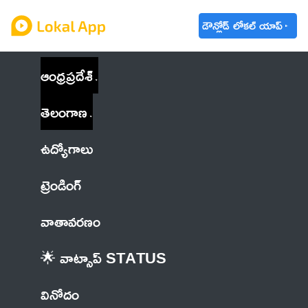
డౌన్లోడ్ లోకల్ యాప్
ఆంధ్రప్రదేశ్
తెలంగాణ
ఉద్యోగాలు
ట్రెండింగ్
వాతావరణం
🌟 వాట్సాప్ STATUS
వినోదం