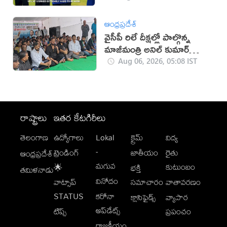
ఆంధ్రప్రదేశ్
వైసీపీ రిలే దీక్షల్లో పాల్గొన్న
మాజీమంత్రి అనిల్ కుమార్
యాదవ్
Aug 06, 2026, 05:08 IST
రాష్ట్రాలు
ఇతర కేటగిరీలు
తెలంగాణ
ఉద్యోగాలు
Lokal
క్రైమ్
విద్య
-
ట్రెండింగ్
జాతీయం
రైతు
ఆంధ్రప్రదేశ్
మగువ
కుటుంబం
🌟
భక్తి
తమిళనాడు
వినోదం
వాట్సాప్
సమాచారం
వాతావరణం
STATUS
కరోనా
క్లాసిఫైడ్స్
వ్యాపార
అప్‌డేట్స్
టిప్స్
ప్రపంచం
రాజకీయం