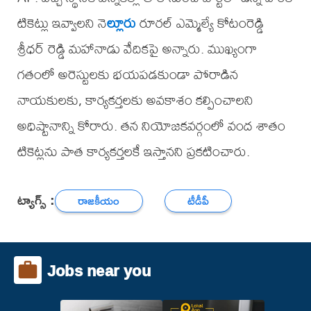
టికెట్లు ఇవ్వాలని నె
ల్లూరు
రూరల్ ఎమ్మెల్యే కోటంరెడ్డి
శ్రీధర్ రెడ్డి మహానాడు వేదికపై అన్నారు. ముఖ్యంగా
గతంలో అరెస్టులకు భయపడకుండా పోరాడిన
నాయకులకు, కార్యకర్తలకు అవకాశం కల్పించాలని
అధిష్టానాన్ని కోరారు. తన నియోజకవర్గంలో వంద శాతం
టికెట్లను పాత కార్యకర్తలకే ఇస్తానని ప్రకటించారు.
ట్యాగ్స్ :
రాజకీయం
టీడీపీ
Jobs near you