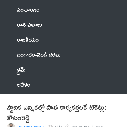
పంచాంగం
రాశి ఫలాలు
రాజకీయం
బంగారం-వెండి ధరలు
క్రైమ్
అనేకం
స్థానిక ఎన్నికల్లో పాత కార్యకర్తలకే టికెట్లు:
కోటంరెడ్డి
By Gaddala VenkateswaraRao
4113
May 30, 2026, 10:05 IST