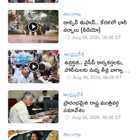
తెలంగాణ
డాల్ఫిన్ తుఫాన్.. కేరళలో భారీ
వర్షాలు (వీడియో)
Aug 06, 2026, 06:08 IST
ఆంధ్రప్రదేశ్
ఉద్రిక్తత.. వైసీపీ కార్యకర్తలకు,
పోలీసులకు మధ్య తీవ్ర వాగ్వాదం
(VIDEO)
Aug 06, 2026, 06:08 IST
ఆంధ్రప్రదేశ్
ప్రారంభమైన రాష్ట్ర మంత్రివర్గ
సమావేశం
Aug 06, 2026, 06:08 IST
తెలంగాణ