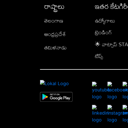
రాష్ట్రాలు
ఇతర కేటగిర
తెలంగాణ
ఉద్యోగాలు
ట్రెండింగ్
ఆంధ్రప్రదేశ్
🌟 వాట్సాప్ S
తమిళనాడు
టిప్స్