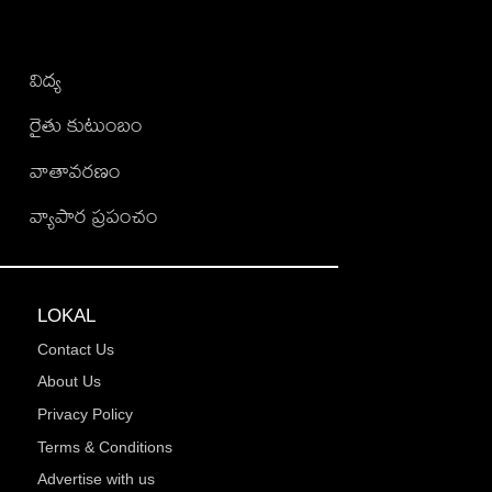
విద్య
రైతు కుటుంబం
వాతావరణం
వ్యాపార ప్రపంచం
LOKAL
Contact Us
About Us
Privacy Policy
Terms & Conditions
Advertise with us