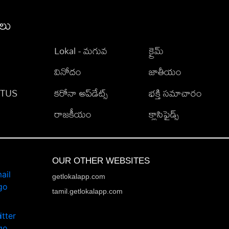
ీలు
Lokal - మగువ
క్రైమ్
వినోదం
జాతీయం
TATUS
కరోనా అప్‌డేట్స్
భక్తి సమాచారం
రాజకీయం
క్లాసిఫైడ్స్
OUR OTHER WEBSITES
getlokalapp.com
tamil.getlokalapp.com