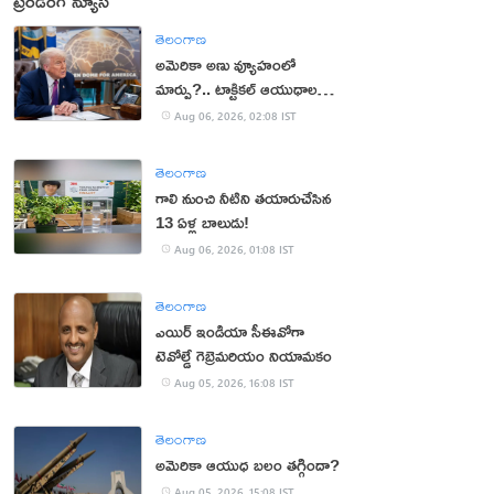
ట్రెండింగ్ న్యూస్
తెలంగాణ
అమెరికా అణు వ్యూహంలో
మార్పు?.. టాక్టికల్ ఆయుధాలకు
ప్రాధాన్యం!
Aug 06, 2026, 02:08 IST
తెలంగాణ
గాలి నుంచి నీటిని తయారుచేసిన
13 ఏళ్ల బాలుడు!
Aug 06, 2026, 01:08 IST
తెలంగాణ
ఎయిర్ ఇండియా సీఈవోగా
టెవోల్డే గెబ్రెమరియం నియామకం
Aug 05, 2026, 16:08 IST
తెలంగాణ
అమెరికా ఆయుధ బలం తగ్గిందా?
Aug 05, 2026, 15:08 IST