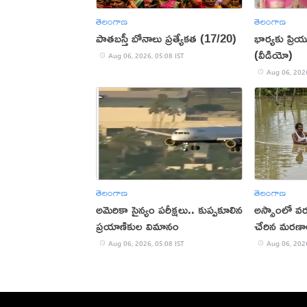
తెలంగాణ
తెలంగాణ
పాతబస్తీ బోనాలు ప్రత్యేకత (17/20)
భార్యకు ప్రియు
(వీడియో)
Aug 06, 2026, 05:08 IST
Aug 06, 2026
తెలంగాణ
తెలంగాణ
అమెరికా సైన్యం పరీక్షలు.. కుప్పకూలిన
అస్సాంలో వ‌ర
ప్రయాణికుల విమానం
చేరిన మ‌ర‌ణా
Aug 06, 2026, 05:08 IST
Aug 06, 2026