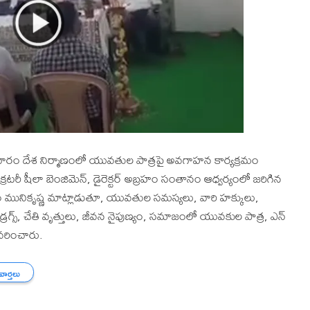
శనివారం దేశ నిర్మాణంలో యువతుల పాత్రపై అవగాహన కార్యక్రమం
సెక్రటరీ షీలా బెంజిమెన్, డైరెక్టర్ అబ్రహం సంతానం ఆధ్వర్యంలో జరిగిన
నందం మునికృష్ణ మాట్లాడుతూ, యువతుల సమస్యలు, వారి హక్కులు,
 డ్రగ్స్, చేతి వృత్తులు, జీవన నైపుణ్యం, సమాజంలో యువకుల పాత్ర, ఎన్
వివరించారు.
 వార్తలు