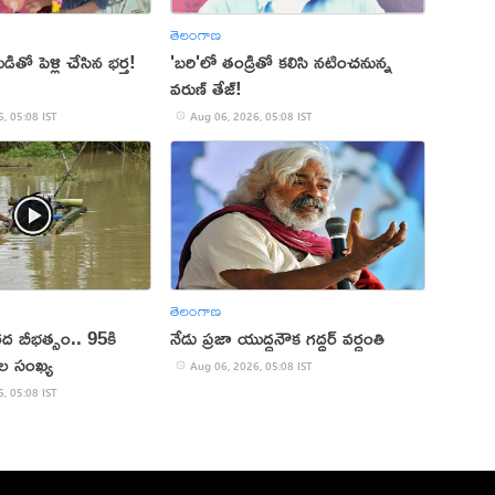
తెలంగాణ
డితో పెళ్లి చేసిన భర్త!
'బరి'లో తండ్రితో కలిసి నటించనున్న
వరుణ్ తేజ్!
, 05:08 IST
Aug 06, 2026, 05:08 IST
తెలంగాణ
‌ద బీభ‌త్సం.. 95కి
నేడు ప్రజా యుద్ధనౌక గద్దర్ వర్ధంతి
ల సంఖ్య‌
Aug 06, 2026, 05:08 IST
, 05:08 IST