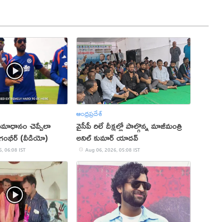
ఆంధ్రప్రదేశ్
ు సమాధానం చెప్పేలా
వైసీపీ రిలే దీక్షల్లో పాల్గొన్న మాజీమంత్రి
: గంభీర్ (వీడియో)
అనిల్ కుమార్ యాదవ్
, 06:08 IST
Aug 06, 2026, 05:08 IST