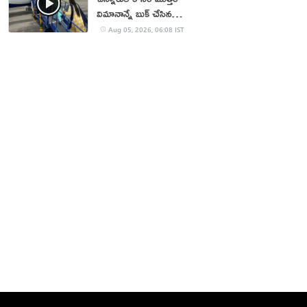
విమానాన్నే బుక్ చేసిన
యూట్యూబర్
Aug 05, 2026, 06:08 IST