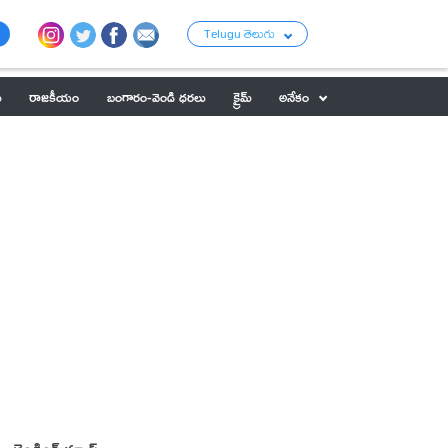
Telugu తెలుగు
ు
రాజకీయం
బంగారం-వెండి ధరలు
క్రైమ్
అనేకం