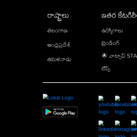
రాష్ట్రాలు
ఇతర కేటగిర
తెలంగాణ
ఉద్యోగాలు
ట్రెండింగ్
ఆంధ్రప్రదేశ్
🌟 వాట్సాప్ S
తమిళనాడు
టిప్స్