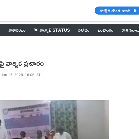
డౌన్లోడ్ లోకల్ యాప్
వాతావరణం
🌟 వాట్సాప్ STATUS
వినోదం
పంచాంగం
రాశి ఫలాల
ై వార్షిక ప్రచారం
Jun 13, 2026, 16:06 IST