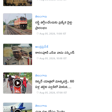
తెలంగాణ
రద్దీ తగ్గించేందుకు ప్రత్యేక రైళ్లు
ప్రారంభం
Aug 05, 2026, 11:08 IST
ఆంధ్రప్రదేశ్
కారంపూడి ఎస్ఐ వాసు స‌స్పెండ్‌
Aug 05, 2026, 10:08 IST
తెలంగాణ
కన్వర్ యాత్రలో మాతృభక్తి.. 60
ఏళ్ల తల్లిని పల్లకిలో మోసిన
కొడుకు, కోడలు!
Aug 05, 2026, 07:08 IST
తెలంగాణ
చిన్నారుల కోసం మొత్తం