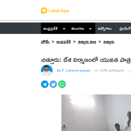
ఆంధ్రప్రదేశ్
తెలంగాణ
ఉద్యోగాలు
ట్రెండింగ్
హోమ్
ఆంధ్రప్రదేశ్
చిత్తూరు జిల్లా
చిత్తూరు
చిత్తూరు: దేశ నిర్మాణంలో యువత పాత్రప
By P. Lakshmi prasad
1378
చూసినవారు