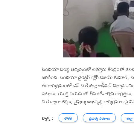
సింధియా సంస్థ ఆధ్వర్యంలో చిత్తూరు కేంద్రంలో 
జరిగింది. సింధియా డైరెక్టర్ గ్లోరీ విజయ్ కుమార్, 
ఈ కార్యక్రమంలో ఎన్ వి కే జిల్లా ఆఫీసర్ నిత్యా
చట్టాలు, యుక్త వయసులో తీసుకోవాల్సిన జాగ్రత్తలు,
వి కె ద్వారా శిక్షణ, నైపుణ్య అభివృద్ధి కార్యక్రమాలపై 
ట్యాగ్స్ :
లోకల్
ప్రభుత్వ పథకాలు
జిల్లా