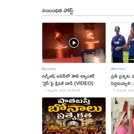
సంబంధిత పోస్ట్
తెలంగాణ
తెలంగాణ
గల్ఫ్‌ఆఫ్‌ అడెన్‌లో సౌదీ ట్యాంకర్‌
ప్రతీ ప్రశ్నక
‘డైసీ’పై క్షిపణి దాడి (VIDEO)
సిద్ధమవ్వాలి
Aug 06, 2026, 06:08 IST
Aug 06, 2026