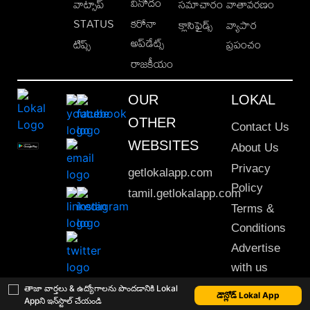
వినోదం
వాట్సాప్
సమాచారం
వాతావరణం
STATUS
కరోనా
క్లాసిఫైడ్స్
వ్యాపార
అప్‌డేట్స్
టిప్స్
ప్రపంచం
రాజకీయం
OUR
LOKAL
OTHER
Contact Us
WEBSITES
About Us
Privacy
getlokalapp.com
Policy
tamil.getlokalapp.com
Terms &
Conditions
Advertise
with us
Sitemap
తాజా వార్తలు & ఉద్యోగాలను పొందడానికి Lokal
డౌన్లోడ్ Lokal App
Appని ఇన్‌స్టాల్ చేయండి
This material may not be published, transmitted, rewritten or redistributed. © 2020 Lokal App. All rights reserved.