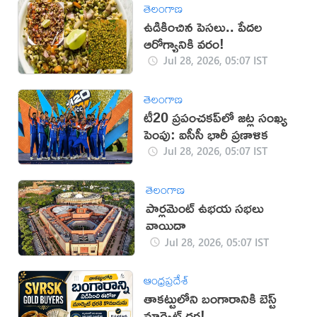
తెలంగాణ
ఉడికించిన పెసలు.. పేదల
ఆరోగ్యానికి వరం!
Jul 28, 2026, 05:07 IST
తెలంగాణ
టీ20 ప్రపంచకప్‌లో జట్ల సంఖ్య
పెంపు: ఐసీసీ భారీ ప్రణాళిక
Jul 28, 2026, 05:07 IST
తెలంగాణ
పార్లమెంట్ ఉభయ సభలు
వాయిదా
Jul 28, 2026, 05:07 IST
ఆంధ్రప్రదేశ్
తాకట్టులోని బంగారానికి బెస్ట్
మార్కెట్ ధర!