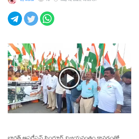
భారత్ ఆపరేషన్ సిందూర్ విజయవంతం కావడంతో