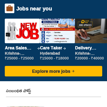
Jobs near you
Area Sales
Care Taker
Delivery
Manager (Field
Executive
Krishna-
Hyderabad
Krishna-
vijayawada
vijayawada
Sales)
₹25000 - ₹25000
₹15000 - ₹18000
₹20000 - ₹40000
Explore more jobs
సంబంధిత పోస్ట్