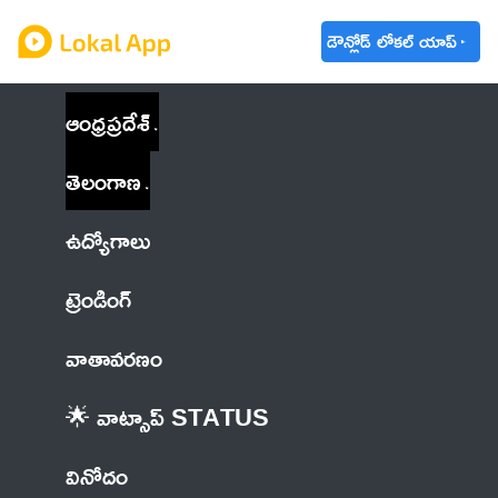
డౌన్లోడ్ లోకల్ యాప్
ఆంధ్రప్రదేశ్
తెలంగాణ
ఉద్యోగాలు
ట్రెండింగ్
వాతావరణం
🌟 వాట్సాప్ STATUS
వినోదం