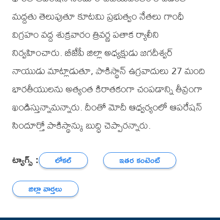
మద్దతు తెలుపుతూ కూటమి ప్రభుత్వం నేతలు గాంధీ
విగ్రహం వద్ద శుక్రవారం త్రివర్ణ పతాక ర్యాలీని
నిర్వహించారు. బీజేపీ జిల్లా అధ్యక్షుడు జగదీశ్వర్
నాయుడు మాట్లాడుతూ, పాకిస్థాన్ ఉగ్రవాదులు 27 మంది
భారతీయులను అత్యంత కిరాతకంగా చంపడాన్ని తీవ్రంగా
ఖండిస్తున్నామన్నారు. దీంతో మోదీ ఆధ్వర్యంలో ఆపరేషన్
సిందూర్తో పాకిస్థాన్కు బుద్ధి చెప్పారన్నారు.
ట్యాగ్స్ :
లోకల్
ఇతర కంటెంట్
జిల్లా వార్తలు