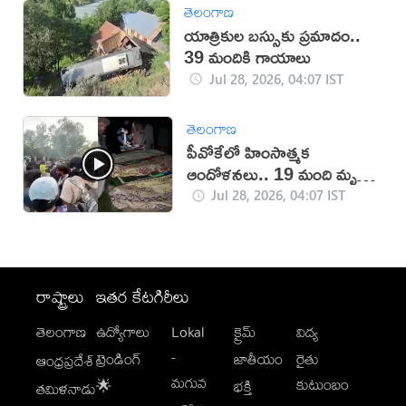
తెలంగాణ
యాత్రికుల బస్సుకు ప్రమాదం..
39 మందికి గాయాలు
Jul 28, 2026, 04:07 IST
తెలంగాణ
పీవోకేలో హింసాత్మక
ఆందోళనలు.. 19 మంది మృతి
(వీడియో)
Jul 28, 2026, 04:07 IST
రాష్ట్రాలు
ఇతర కేటగిరీలు
తెలంగాణ
ఉద్యోగాలు
Lokal
క్రైమ్
విద్య
-
ట్రెండింగ్
జాతీయం
రైతు
ఆంధ్రప్రదేశ్
మగువ
కుటుంబం
🌟
భక్తి
తమిళనాడు