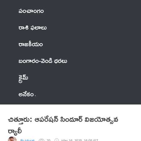
పంచాంగం
రాశి ఫలాలు
రాజకీయం
బంగారం-వెండి ధరలు
క్రైమ్
అనేకం
చిత్తూరు: ఆపరేషన్ సిందూర్ విజయోత్సవ
ర్యాలీ
By Murali
70
May 16, 2025, 16:05 IST