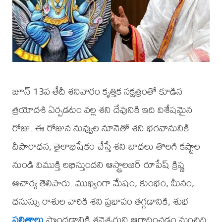
జూన్ 13వ తేదీ శనివారం కృత్తిక నక్షత్రంతో కూడిన
త్రయోదశి ఏర్పడటం వల్ల శని దేవునికి ఇది విశేషమైన
రోజు. ఈ రోజున నువ్వుల నూనెతో శని భగవానునికి
దీపారాధన, తైలాభిషేకం చేస్తే శని బాధలు తొలగి కష్టాల
నుండి విముక్తి లభిస్తుందని ఆస్ట్రాలజర్ రూపేష్ క్రిష్ణ
ఆచార్య తెలిపారు. ముఖ్యంగా మేషం, కుంభం, మీనం,
ధనుస్సు రాశుల వారికి శని ప్రభావం తగ్గడానికి, శుభ
ఫలితాలు
పొందడానికి శనైశ్చరుని ఆరాధించడం మంచిది.