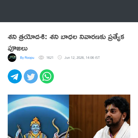
అనేకం
శని త్రయోదశి: శని బాధల నివారణకు ప్రత్యేక
పూజలు
By Roopu
1621
Jun 12, 2026, 14:06 IST