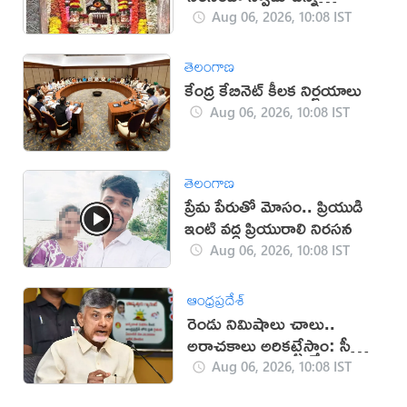
దేవాలయం ఇదే
Aug 06, 2026, 10:08 IST
తెలంగాణ
కేంద్ర కేబినెట్ కీలక నిర్ణయాలు
Aug 06, 2026, 10:08 IST
తెలంగాణ
ప్రేమ పేరుతో మోసం.. ప్రియుడి
ఇంటి వద్ద ప్రియురాలి నిరసన
Aug 06, 2026, 10:08 IST
ఆంధ్రప్రదేశ్
రెండు నిమిషాలు చాలు..
అరాచకాలు అరికట్టేస్తాం: సీఎం
చంద్రబాబు
Aug 06, 2026, 10:08 IST