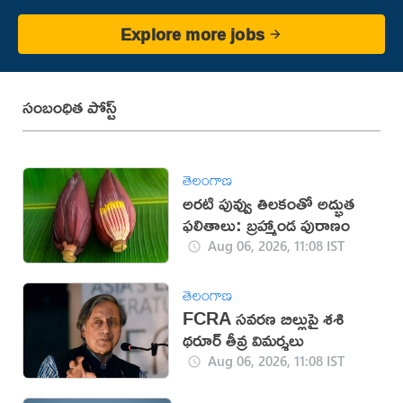
Explore more jobs
సంబంధిత పోస్ట్
తెలంగాణ
అరటి పువ్వు తిలకంతో అద్భుత
ఫలితాలు: బ్రహ్మాండ పురాణం
Aug 06, 2026, 11:08 IST
తెలంగాణ
FCRA సవరణ బిల్లుపై శశి
థరూర్ తీవ్ర విమర్శలు
Aug 06, 2026, 11:08 IST