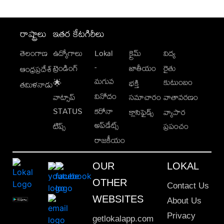
రాష్ట్రాలు
ఇతర కేటగిరీలు
తెలంగాణ
ఉద్యోగాలు
Lokal
క్రైమ్
విద్య
-
ట్రెండింగ్
జాతీయం
రైతు
ఆంధ్రప్రదేశ్
మగువ
కుటుంబం
🌟
భక్తి
తమిళనాడు
వినోదం
వాట్సాప్
సమాచారం
వాతావరణం
STATUS
కరోనా
క్లాసిఫైడ్స్
వ్యాపార
అప్‌డేట్స్
టిప్స్
ప్రపంచం
రాజకీయం
OUR
LOKAL
OTHER
Contact Us
WEBSITES
About Us
Privacy
getlokalapp.com