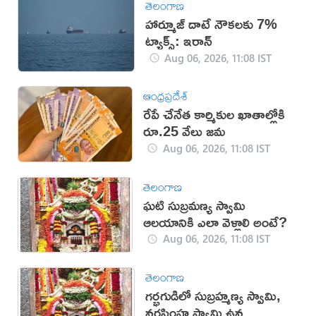
తెలంగాణ
హార్మూజ్ దాటే నౌకలకు 7%
ట్యాక్స్: ఇరాన్
Aug 06, 2026, 11:08 IST
ఆంధ్రప్రదేశ్
రేపే చేనేత కార్మికుల ఖాతాల్లోకి
రూ.25 వేలు జమ
Aug 06, 2026, 11:08 IST
తెలంగాణ
ఘటి సుబ్రమణ్య స్వామి
ఆలయానికి ఎలా వెళ్లాలి అంటే?
Aug 06, 2026, 11:08 IST
తెలంగాణ
గర్భగుడిలో సుబ్రహ్మణ్య స్వామి,
నరసింహ స్వామి ఉన్న