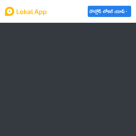
డౌన్లోడ్ లోకల్ యాప్
ఆంధ్రప్రదేశ్
తెలంగాణ
ఉద్యోగాలు
ట్రెండింగ్
వాతావరణం
🌟 వాట్సాప్ STATUS
వినోదం