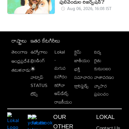
పులివెందుల రిజర్వేషన్?
Aug 06, 2026, 16:08 IST
రాష్ట్రాలు
ఇతర కేటగిరీలు
తెలంగాణ
ఉద్యోగాలు
Lokal
క్రైమ్
విద్య
-
ట్రెండింగ్
జాతీయం
రైతు
ఆంధ్రప్రదేశ్
మగువ
కుటుంబం
🌟
భక్తి
తమిళనాడు
వినోదం
వాట్సాప్
సమాచారం
వాతావరణం
STATUS
కరోనా
క్లాసిఫైడ్స్
వ్యాపార
అప్‌డేట్స్
టిప్స్
ప్రపంచం
రాజకీయం
OUR
LOKAL
OTHER
Contact Us