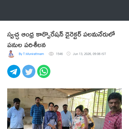
అనేకం
స్వచ్ఛ ఆంధ్ర కార్పొరేషన్ డైరెక్టర్ పలమనేరులో
పనుల పరిశీలన
By T.Munirathnam Senior Journalist
1546
Jun 13, 2026, 09:06 IST