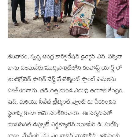
శనివారం, స్వచ్ఛ ఆంధ్ర కార్పొరేషన్ డైరెక్టర్ ఎన్. పర్వీనా
బాను పలమనేరు మున్సిపాలిటీలోని కంపోస్ట్ యార్డ్ లో
ఇంటిగ్రేటెడ్ సాలిడ్ వేస్ట్ మేనేజ్మెంట్ ప్లాంట్ పనులను
పరిశీలించారు. తడి చెత్త నుండి ఎరువు తయారీ కేంద్రం,
షెడ్, మరియు సీవేజ్ ట్రీట్మెంట్ ప్లాంట్ కు సేకరించిన
స్థలాన్ని కూడా ఆమె పరిశీలించారు. ఈ పర్యటనలో
మునిసిపల్ డిప్యూటీ ఎగ్జిక్యూటివ్ ఇంజనీర్ డి. సురేష్
బాబు, మేనేజర్ ఎస్ ఎం ఖాదర్ మొహిద్దీన్, అసిస్టెంట్