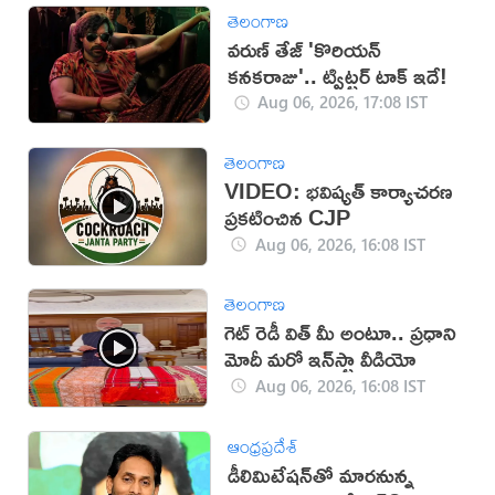
తెలంగాణ
వరుణ్ తేజ్ 'కొరియన్
కనకరాజు'.. ట్విట్టర్ టాక్ ఇదే!
Aug 06, 2026, 17:08 IST
తెలంగాణ
VIDEO: భవిష్యత్ కార్యాచరణ
ప్రకటించిన CJP
Aug 06, 2026, 16:08 IST
తెలంగాణ
గెట్ రెడీ విత్ మీ అంటూ.. ప్రధాని
మోదీ మరో ఇన్‌స్టా వీడియో
Aug 06, 2026, 16:08 IST
ఆంధ్రప్రదేశ్
డీలిమిటేషన్‌తో మారనున్న