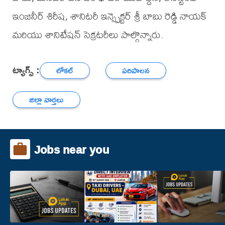
ఇంజనీర్ శిరీష, శానిటరీ ఇన్స్పెక్టర్ శ్రీ బాబు రెడ్డి నాయక్
మరియు శానిటేషన్ సెక్రటరీలు పాల్గొన్నారు.
ట్యాగ్స్ :
లోకల్
పరిపాలన
జిల్లా వార్తలు
Jobs near you