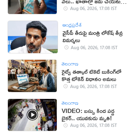
వేలు.. ఖాతాల్లో జ‌మ చేయ‌నున్న
ప్ర‌భుత్వం..!
Aug 06, 2026, 17:08 IST
ఆంధ్రప్రదేశ్
వైసీపీ తీరుపై మంత్రి లోకేష్ తీవ్ర
విమర్శలు
Aug 06, 2026, 17:08 IST
తెలంగాణ
రైల్వే తత్కాల్ టికెట్ బుకింగ్‌లో
కొత్త టోకెన్ విధానం అమలు
Aug 06, 2026, 17:08 IST
తెలంగాణ
VIDEO: బస్సు కింద పడ్డ
బైకర్.. యువకుడు మృతి!
Aug 06, 2026, 17:08 IST