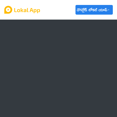
డౌన్లోడ్ లోకల్ యాప్
ఆంధ్రప్రదేశ్
తెలంగాణ
ఉద్యోగాలు
ట్రెండింగ్
వాతావరణం
🌟 వాట్సాప్ STATUS
వినోదం