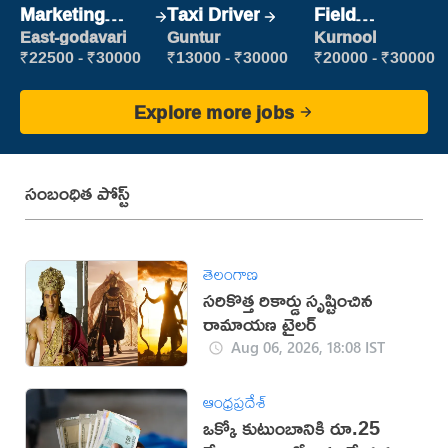
Marketing
Taxi Driver
Field
Executive
Marketing
East-godavari
Guntur
Kurnool
Executive
₹22500 - ₹30000
₹13000 - ₹30000
₹20000 - ₹30000
Explore more jobs
సంబంధిత పోస్ట్
తెలంగాణ
సరికొత్త రికార్డు సృష్టించిన
రామాయణ ట్రైలర్‌
Aug 06, 2026, 18:08 IST
ఆంధ్రప్రదేశ్
ఒక్కో కుటుంబానికి రూ.25