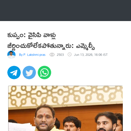
అనేకం
కుప్పం: వైసిపి వాళ్లు
జీర్ణించుకోలేకపోతున్నారు: ఎమ్మెల్సీ
By P. Lakshmi prasad
2503
Jun 13, 2026, 16:06 IST