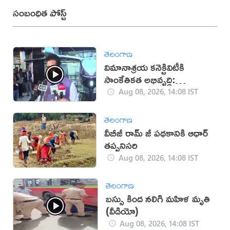
సంబంధిత పోస్ట్
తెలంగాణ
విమానాశ్రయ కనెక్టివిటీకి
సాంకేతికత అభివృద్ధి:
రామ్మోహన్ నాయుడు
Aug 08, 2026, 14:08 IST
తెలంగాణ
వీబీజీ రామ్ జీ పథకానికి ఆధార్
తప్పనిసరి
Aug 08, 2026, 14:08 IST
తెలంగాణ
బస్సు కింద నలిగి మహిళ మృతి
(వీడియో)
Aug 08, 2026, 14:08 IST