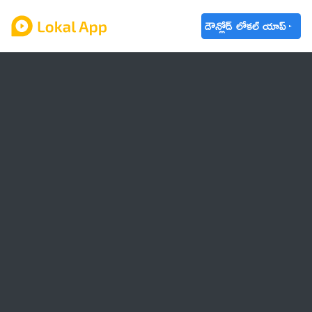
డౌన్లోడ్ లోకల్ యాప్
ఆంధ్రప్రదేశ్
తెలంగాణ
ఉద్యోగాలు
ట్రెండింగ్
వాతావరణం
🌟 వాట్సాప్ STATUS
వినోదం