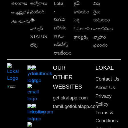
తెలంగాణ
ఉద్యోగాలు
Lokal
క్రైమ్
విద్య
-
ట్రెండింగ్
జాతీయం
రైతు
ఆంధ్రప్రదేశ్
మగువ
కుటుంబం
🌟
భక్తి
తమిళనాడు
వినోదం
వాట్సాప్
సమాచారం
వాతావరణం
STATUS
కరోనా
క్లాసిఫైడ్స్
వ్యాపార
అప్‌డేట్స్
టిప్స్
ప్రపంచం
రాజకీయం
OUR
LOKAL
OTHER
Contact Us
WEBSITES
About Us
Privacy
getlokalapp.com
Policy
tamil.getlokalapp.com
Terms &
Conditions