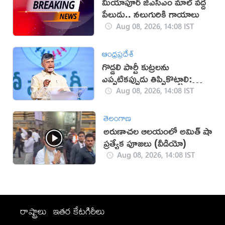
మియాపూర్‌ జీఎస్‌ఎం మాల్‌ వద్ద
పేలుడు.. నలుగురికి గాయాలు
Aug 08, 2026, 14:08 IST
ఆంధ్రప్రదేశ్
గొడ్డలి పార్టీ కుట్రలను
ఎప్పటికప్పుడు తిప్పికొట్టాలి:
చంద్రబాబు
Aug 08, 2026, 14:08 IST
తెలంగాణ
అరుణాచల ఆలయంలో అమిత్ షా
ప్రత్యేక పూజలు (వీడియో)
Aug 08, 2026, 14:08 IST
రాష్ట్రాలు
ఇతర కేటగిరీలు