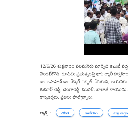
12/6/26 శుక్రవారం పలమనేరు మార్కెట్ కమిటీ వద్ద వ
వెంకటేగౌడ్, కూటమి ప్రభుత్వంపై భారీ ర్యాలీ నిర్వహ
బాబాసాహెబ్ అంబేద్కర్ సర్కిల్ చేరుకుని, ఆయనకు
కుమార్ రెడ్డి, చెంగారెడ్డి, మురళి, బాలాజీ నాయుడ
కార్యకర్తలు, ప్రజలు పాల్గొన్నారు.
ట్యాగ్స్ :
లోకల్
రాజకీయం
జిల్లా వార్తల