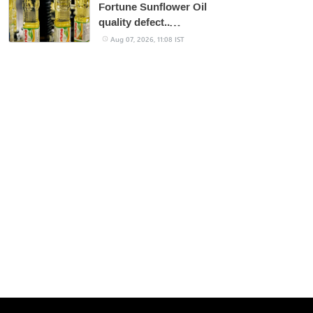
Fortune Sunflower Oil
quality defect..
Company fined
Aug 07, 2026, 11:08 IST