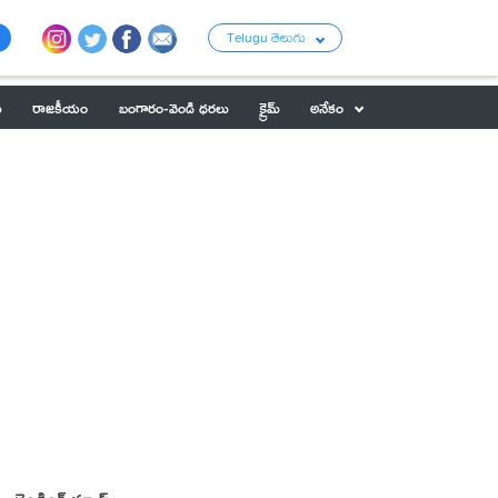
Telugu తెలుగు
ు
రాజకీయం
బంగారం-వెండి ధరలు
క్రైమ్
అనేకం