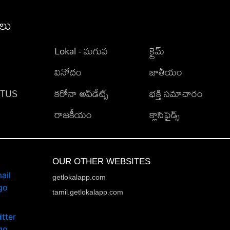
ీలు
Lokal - మగువ
క్రైమ్
వినోదం
జాతీయం
TATUS
కరోనా అప్‌డేట్స్
భక్తి సమాచారం
రాజకీయం
క్లాసిఫైడ్స్
OUR OTHER WEBSITES
getlokalapp.com
tamil.getlokalapp.com