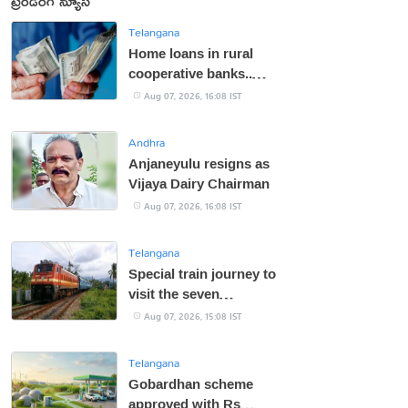
ట్రెండింగ్ న్యూస్
Telangana
Home loans in rural
cooperative banks..
RBI's new regulations
Aug 07, 2026, 16:08 IST
Andhra
Anjaneyulu resigns as
Vijaya Dairy Chairman
Aug 07, 2026, 16:08 IST
Telangana
Special train journey to
visit the seven
Jyotirlingas
Aug 07, 2026, 15:08 IST
Telangana
Gobardhan scheme
approved with Rs