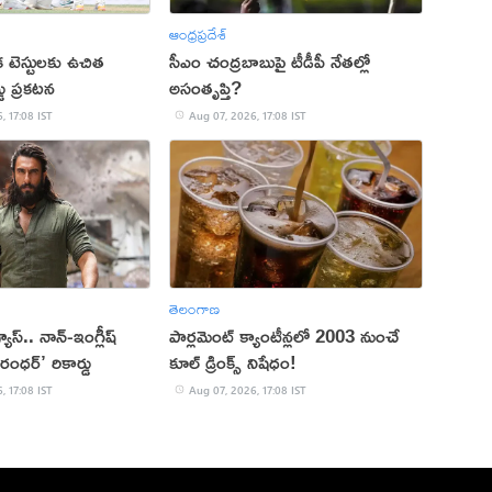
ఆంధ్రప్రదేశ్
క టెస్టులకు ఉచిత
సీఎం చంద్రబాబుపై టీడీపీ నేతల్లో
్డు ప్రకటన
అసంతృప్తి?
, 17:08 IST
Aug 07, 2026, 17:08 IST
తెలంగాణ
 వ్యూస్.. నాన్-ఇంగ్లీష్
పార్లమెంట్ క్యాంటీన్లలో 2003 నుంచే
రంధర్’ రికార్డు
కూల్ డ్రింక్స్ నిషేధం!
, 17:08 IST
Aug 07, 2026, 17:08 IST