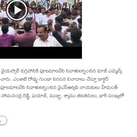
ైయస్సార్ విగ్రహానికి పూలమాలవేసి నివాళులర్పించిన మాజీ ఎమ్మెల్యే
ించారు. ఎంబిటి రోడ్డు గుండా నిరసన నినాదాలు చేస్తూ డాక్టర్
 పూలమాలవేసి నివాళులర్పించిన వైఎస్ఆర్సిపి నాయకులు హేమంత్
ు, సోమచంద్ర రెడ్డి, ఫయాజ్, ముజ్జు, శ్యాము తదితరులు, భారీ సంఖ్యలో
ు