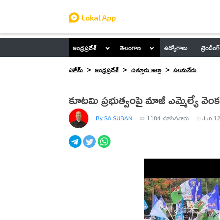
ఆంధ్రప్రదేశ్
తెలంగాణ
ఉద్యోగాలు
ట్రెండింగ్
హోమ్
ఆంధ్రప్రదేశ్
చిత్తూరు జిల్లా
పలమనేరు
కూటమి ప్రభుత్వంపై మాజీ ఎమ్మెల్యే వెంక
By SA SUBAN
1184
చూసినవారు
Jun 12