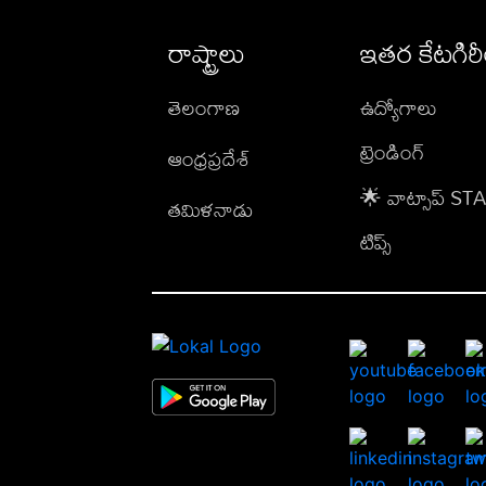
రాష్ట్రాలు
ఇతర కేటగిర
తెలంగాణ
ఉద్యోగాలు
ట్రెండింగ్
ఆంధ్రప్రదేశ్
🌟 వాట్సాప్ S
తమిళనాడు
టిప్స్