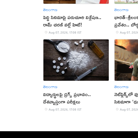
తెలంగాణ
తెలంగాణ
పెద్ది సినిమాపై పరుచూరి విశ్లేషణ..
భారత్-శ్రీలం
రామ్ చరణ్ వల్లే హిట్!
ప్రవేశం.. బోర
Aug 07, 2026, 17:08 IST
Aug 07, 2026
తెలంగాణ
తెలంగాణ
విద్యార్థులపై డ్రగ్స్ ప్రభావం..
నెట్‌ఫ్లిక్స్‌లో
దేశవ్యాప్తంగా పరీక్షలు
సినిమాగా ‘ధు
Aug 07, 2026, 17:08 IST
Aug 07, 2026