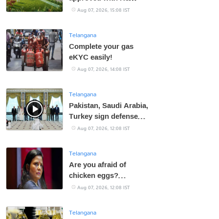
23,731 crore
Aug 07, 2026, 15:08 IST
Telangana
Complete your gas
eKYC easily!
Aug 07, 2026, 14:08 IST
Telangana
Pakistan, Saudi Arabia,
Turkey sign defense
pact
Aug 07, 2026, 12:08 IST
Telangana
Are you afraid of
chicken eggs?
Supreme Court gives
Aug 07, 2026, 12:08 IST
Mahua Moitra a slap in
the face
Telangana