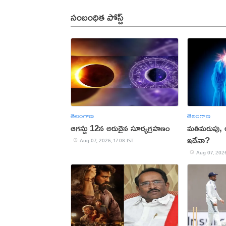
సంబంధిత పోస్ట్
తెలంగాణ
తెలంగాణ
ఆగస్టు 12న అరుదైన సూర్యగ్రహణం
మతిమరుపు,
ఇదేనా?
Aug 07, 2026, 17:08 IST
Aug 07, 2026