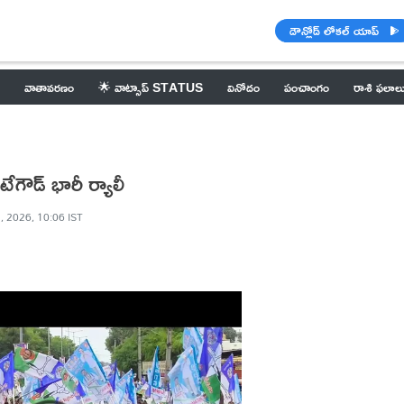
డౌన్లోడ్ లోకల్ యాప్
వాతావరణం
🌟 వాట్సాప్ STATUS
వినోదం
పంచాంగం
రాశి ఫలాల
టేగౌడ్ భారీ ర్యాలీ
, 2026, 10:06 IST