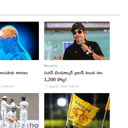
తెలంగాణ
 అలసటకు కారణం
సచిన్ టెండూల్కర్ బ్రాండ్ విలువ రూ.
1,200 కోట్లు!
, 17:08 IST
Aug 07, 2026, 17:08 IST