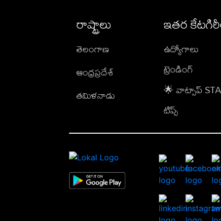
రాష్ట్రాలు
ఇతర కేటగిర
తెలంగాణ
ఉద్యోగాలు
ట్రెండింగ్
ఆంధ్రప్రదేశ్
🌟 వాట్సాప్ S
తమిళనాడు
టిప్స్