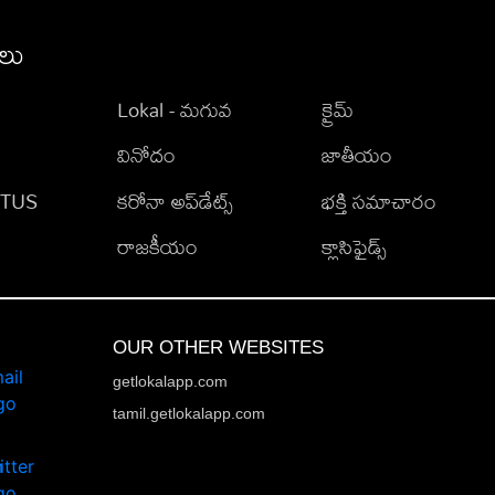
ీలు
Lokal - మగువ
క్రైమ్
వినోదం
జాతీయం
TATUS
కరోనా అప్‌డేట్స్
భక్తి సమాచారం
రాజకీయం
క్లాసిఫైడ్స్
OUR OTHER WEBSITES
getlokalapp.com
tamil.getlokalapp.com