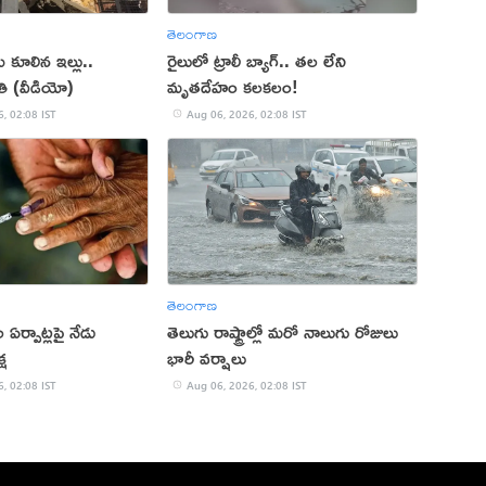
తెలంగాణ
ు కూలిన ఇల్లు..
రైలులో ట్రాలీ బ్యాగ్.. తల లేని
ి (వీడియో)
మృతదేహం కలకలం!
, 02:08 IST
Aug 06, 2026, 02:08 IST
తెలంగాణ
ల ఏర్పాట్లపై నేడు
తెలుగు రాష్ట్రాల్లో మరో నాలుగు రోజులు
్ష
భారీ వర్షాలు
, 02:08 IST
Aug 06, 2026, 02:08 IST