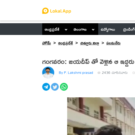
ఆంధ్రప్రదేశ్
తెలంగాణ
ఉద్యోగాలు
ట్రెండింగ్
హోమ్
ఆంధ్రప్రదేశ్
చిత్తూరు జిల్లా
పలమనేరు
గంగవరం: జయదీప్ తో వెళ్లిన ఆ ఇద్దరు
By P. Lakshmi prasad
2436
చూసినవారు