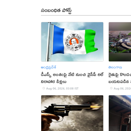
సంబంధిత పోస్ట్
ఆంధ్రప్రదేశ్
తెలంగాణ
డీఎస్సీ అంశంపై నేటి నుంచి వైసీపీ రిలే
రైతుపై కొండచ
నిరాహార దీక్షలు
బయటపడిన 
Aug 06, 2026, 03:08 IST
Aug 06, 2026