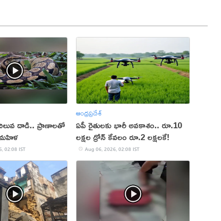
ఆంధ్రప్రదేశ్
ిలువ దాడి.. ప్రాణాలతో
ఏపీ రైతులకు భారీ అవకాశం.. రూ.10
మహిళ
లక్షల డ్రోన్ కేవలం రూ.2 లక్షలకే!
, 02:08 IST
Aug 06, 2026, 02:08 IST