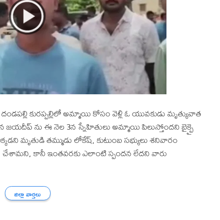
్లి కురప్పల్లిలో అమ్మాయి కోసం వెళ్లి ఓ యువకుడు మృత్యువాత
న జయదీప్ ను ఈ నెల 3న స్నేహితులు అమ్మాయి పిలుస్తోందని బైక్పై
లు ఎక్కడని మృతుడి తమ్ముడు లోకేష్, కుటుంబ సభ్యులు శనివారం
ు చేశామని, కానీ ఇంతవరకు ఎలాంటి స్పందన లేదని వారు
జిల్లా వార్తలు