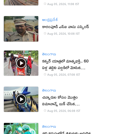
Aug 05, 2026, 11:08 IST
ఆంధ్రప్రదేశ్
కారంపూడి ఎస్ఐ వాసు స‌స్పెండ్‌
Aug 05, 2026, 10:08 IST
తెలంగాణ
కన్వర్ యాత్రలో మాతృభక్తి.. 60
ఏళ్ల తల్లిని పల్లకిలో మోసిన
కొడుకు, కోడలు!
Aug 05, 2026, 07:08 IST
తెలంగాణ
చిన్నారుల కోసం మొత్తం
విమానాన్నే బుక్ చేసిన
యూట్యూబర్
Aug 05, 2026, 06:08 IST
తెలంగాణ
తల్లి కడుపులోనే శిశువుకు అరుదైన