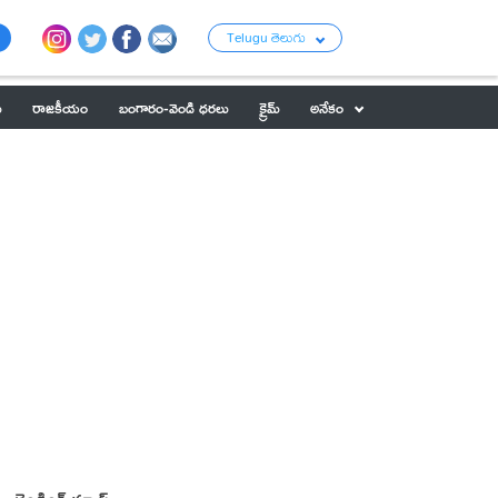
Telugu తెలుగు
ు
రాజకీయం
బంగారం-వెండి ధరలు
క్రైమ్
అనేకం