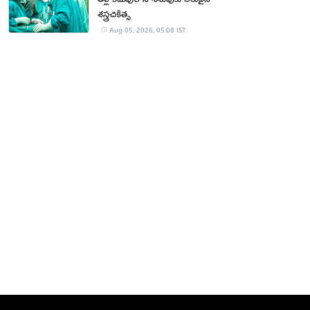
శస్త్రచికిత్స
Aug 05, 2026, 05:08 IST