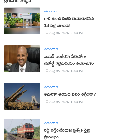
ట్రెండింగ్ న్యూస్
తెలంగాణ
గాలి నుంచి నీటిని తయారుచేసిన
13 ఏళ్ల బాలుడు!
Aug 06, 2026, 01:08 IST
తెలంగాణ
ఎయిర్ ఇండియా సీఈవోగా
టెవోల్డే గెబ్రెమరియం నియామకం
Aug 05, 2026, 16:08 IST
తెలంగాణ
అమెరికా ఆయుధ బలం తగ్గిందా?
Aug 05, 2026, 15:08 IST
తెలంగాణ
రద్దీ తగ్గించేందుకు ప్రత్యేక రైళ్లు
ప్రారంభం