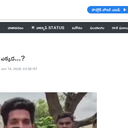
డౌన్లోడ్ లోకల్ యాప్
వాతావరణం
🌟 వాట్సాప్ STATUS
వినోదం
పంచాంగం
రాశి ఫలాల
 ఎక్కడ...?
Jun 14, 2026, 03:06 IST