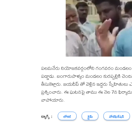
పలమనేరు నియోజకవర్గంలోని గంగవరం మండలం దండపల
పడ్డాడు. బంగారుపాళ్యం మండలం కురప్పల్లికి చెంది
తీసుకెళ్లారు. జయదీప్ తో వెళ్లిన ఇద్దరు స్నేహితు
ప్రశ్నించారు. ఈ ఘటనపై తాము ఈ నెల 7న ఫిర్యాద
వాపోయారు.
ట్యాగ్స్ :
లోకల్
క్రైమ్
నోటిఫికేషన్