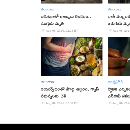
తెలంగాణ
తెలంగాణ
అమెరికాలో కాల్పులు కలకలం..
భారీ వర్షాలక
ముగ్గురు మృతి
ఆరుగురు మృత
Aug 06, 2026, 02:08 IST
Aug 06, 2026
తెలంగాణ
ఆంధ్రప్రదేశ్
ఆయుర్వేదంతో పొట్ట ఉబ్బరం, గ్యాస్
స్థానిక ఎన్నిక
సమస్యలకు చెక్
ఎస్ఈసీ సమీక
Aug 06, 2026, 02:08 IST
Aug 06, 2026