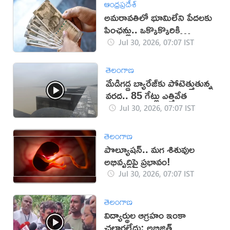
ఆంధ్రప్రదేశ్
అమరావతిలో భూమిలేని పేదలకు
పింఛన్లు.. ఒక్కొక్కొరికి
రూ.5వేలు
Jul 30, 2026, 07:07 IST
తెలంగాణ
మేడిగడ్డ బ్యారేజ్‌కు పోటెత్తుతున్న
వరద.. 85 గేట్లు ఎత్తివేత
Jul 30, 2026, 07:07 IST
తెలంగాణ
పొల్యూషన్.. మగ శిశువుల
అభివృద్ధిపై ప్రభావం!
Jul 30, 2026, 07:07 IST
తెలంగాణ
విద్యార్థుల ఆగ్రహం ఇంకా
చల్లారలేదు: అభిజిత్