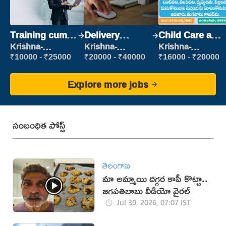
Training cum
Delivery
Child Care and
Placement
Executive
Patient care
Krishna-
Krishna-
Krishna-
vijayawada
vijayawada
vijayawada
₹10000 - ₹25000
₹20000 - ₹40000
₹16000 - ₹20000
Explore more jobs
సంబంధిత పోస్ట్
తెలంగాణ
మా అమ్మాయి దగ్గర కాపీ కొట్టా..
జగపతిబాబు వీడియో వైరల్‌
Jul 30, 2026, 07:07 IST