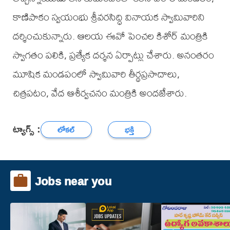
కాణిపాకం స్వయంభు శ్రీవరసిద్ధి వినాయక స్వామివారిని
దర్శించుకున్నారు. ఆలయ ఈవో పెంచల కిశోర్ మంత్రికి
స్వాగతం పలికి, ప్రత్యేక దర్శన ఏర్పాట్లు చేశారు. అనంతరం
మూషిక మండపంలో స్వామివారి తీర్థప్రసాదాలు,
చిత్రపటం, వేద ఆశీర్వచనం మంత్రికి అందజేశారు.
ట్యాగ్స్ :
లోకల్
భక్తి
Jobs near you