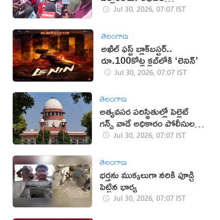
దిప్కే(వీడియో)
Jul 30, 2026, 07:07 IST
తెలంగాణ
అఖిల్ ఫస్ట్ బ్లాక్‌బస్టర్..
రూ.100కోట్ల క్లబ్‌లోకి ‘లెనిన్‌’
Jul 30, 2026, 07:07 IST
తెలంగాణ
అత్యవసర పరిస్థితుల్లో పెల్లెట్
గన్స్ వాడే అధికారం పోలీసులకు
ఉంది: సుప్రీం
Jul 30, 2026, 07:07 IST
తెలంగాణ
భర్తను ముక్కలుగా నరికి పూడ్చి
పెట్టిన భార్య
Jul 30, 2026, 07:07 IST