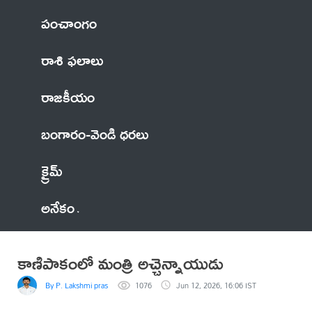
పంచాంగం
రాశి ఫలాలు
రాజకీయం
బంగారం-వెండి ధరలు
క్రైమ్
అనేకం
కాణిపాకంలో మంత్రి అచ్చెన్నాయుడు
By P. Lakshmi prasad
1076
Jun 12, 2026, 16:06 IST