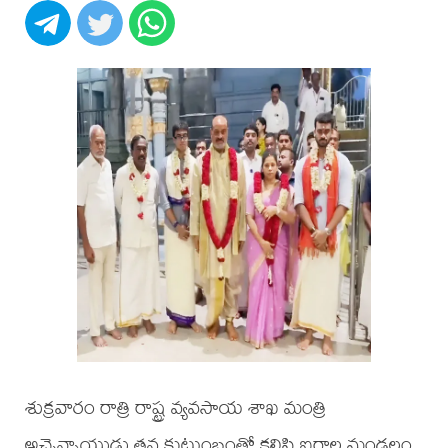
శుక్రవారం రాత్రి రాష్ట్ర వ్యవసాయ శాఖ మంత్రి
అచ్చెన్నాయుడు తన కుటుంబంతో కలిసి ఐరాల మండలం,