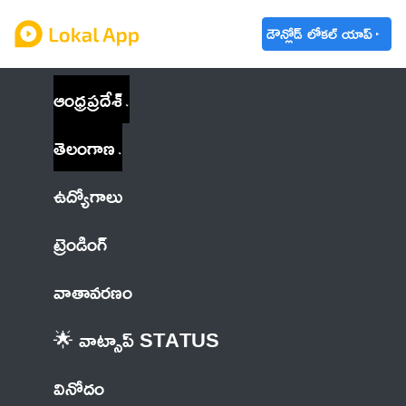
డౌన్లోడ్ లోకల్ యాప్
ఆంధ్రప్రదేశ్
తెలంగాణ
ఉద్యోగాలు
ట్రెండింగ్
వాతావరణం
🌟 వాట్సాప్ STATUS
వినోదం