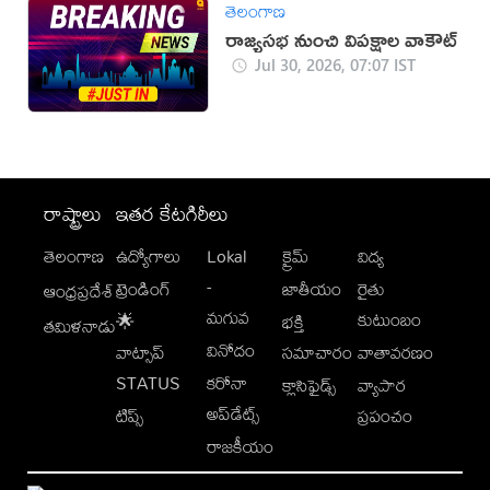
తెలంగాణ
రాజ్యసభ నుంచి విపక్షాల వాకౌట్
Jul 30, 2026, 07:07 IST
రాష్ట్రాలు
ఇతర కేటగిరీలు
తెలంగాణ
ఉద్యోగాలు
Lokal
క్రైమ్
విద్య
-
ట్రెండింగ్
జాతీయం
రైతు
ఆంధ్రప్రదేశ్
మగువ
కుటుంబం
🌟
భక్తి
తమిళనాడు
వినోదం
వాట్సాప్
సమాచారం
వాతావరణం
STATUS
కరోనా
క్లాసిఫైడ్స్
వ్యాపార
అప్‌డేట్స్
టిప్స్
ప్రపంచం
రాజకీయం