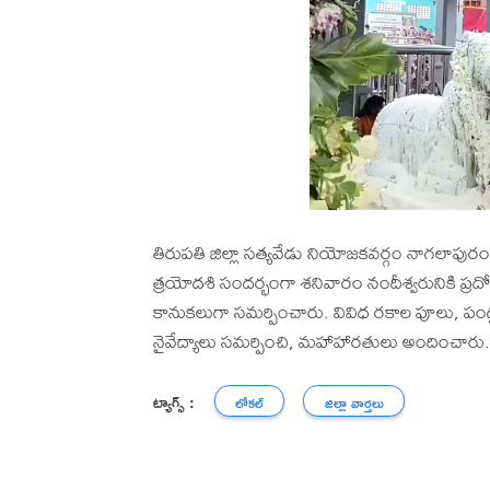
తిరుపతి జిల్లా సత్యవేడు నియోజకవర్గం నాగలాపురం
త్రయోదశి సందర్భంగా శనివారం నందీశ్వరునికి ప్రదోష
కానుకలుగా సమర్పించారు. వివిధ రకాల పూలు, పండ్
నైవేద్యాలు సమర్పించి, మహాహారతులు అందించారు.
ట్యాగ్స్ :
లోకల్
జిల్లా వార్తలు