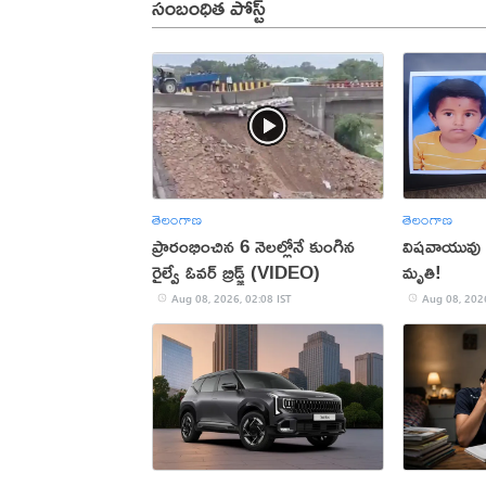
సంబంధిత పోస్ట్
తెలంగాణ
తెలంగాణ
ప్రారంభించిన 6 నెలల్లోనే కుంగిన
విషవాయువు పీల్
రైల్వే ఓవర్‌ బ్రిడ్జ్ (VIDEO)
మృతి!
Aug 08, 2026, 02:08 IST
Aug 08, 2026