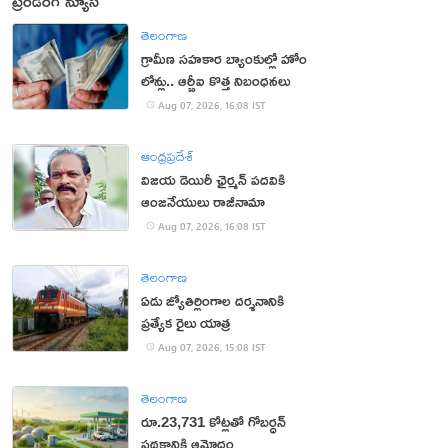
ట్రెండింగ్ న్యూస్
తెలంగాణ
గ్రామీణ సహకార బ్యాంకుల్లో హోం
లోన్లు.. ఆర్బీఐ కొత్త నిబంధనలు
Aug 07, 2026, 16:08 IST
ఆంధ్రప్రదేశ్
విజయ డెయిరీ ఛైర్మన్ పదవికి
ఆంజనేయులు రాజీనామా
Aug 07, 2026, 16:08 IST
తెలంగాణ
ఏడు జ్యోతిర్లింగాల దర్శనానికి
ప్రత్యేక రైలు యాత్ర
Aug 07, 2026, 15:08 IST
తెలంగాణ
రూ.23,731 కోట్లతో గోబర్ధన్
పథకానికి ఆమోదం