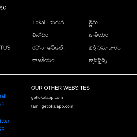
ీలు
Lokal - మగువ
క్రైమ్
వినోదం
జాతీయం
TATUS
కరోనా అప్‌డేట్స్
భక్తి సమాచారం
రాజకీయం
క్లాసిఫైడ్స్
OUR OTHER WEBSITES
getlokalapp.com
tamil.getlokalapp.com