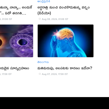
ఆంధ్రప్రదేశ్
న్నా నాన్నా.. అందుకే
అర్ధరాత్రి నుంచి దంచికొడుతున్న వర్షం
".. ఏడో తరగతి
(వీడియో)
డ్
, 01:08 IST
Aug 08, 2026, 01:08 IST
తెలంగాణ
అరుదైన సూర్యగ్రహణం
మతిమరుపు, అలసటకు కారణం ఇదేనా?
, 17:08 IST
Aug 07, 2026, 17:08 IST