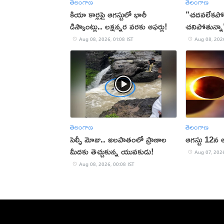
తెలంగాణ
తెలంగాణ
కియా కార్లపై ఆగస్టులో భారీ
"చదవలేకపోతు
డిస్కౌంట్లు.. లక్షన్నర వరకు ఆఫర్లు!
చనిపోతున్నా
బాలుడు సూసై
Aug 08, 2026, 01:08 IST
Aug 08, 2026
తెలంగాణ
తెలంగాణ
సెల్ఫీ మోజు.. జలపాతంలో ప్రాణాల
ఆగస్టు 12న 
మీదకు తెచ్చుకున్న యువకుడు!
Aug 07, 2026
Aug 08, 2026, 00:08 IST