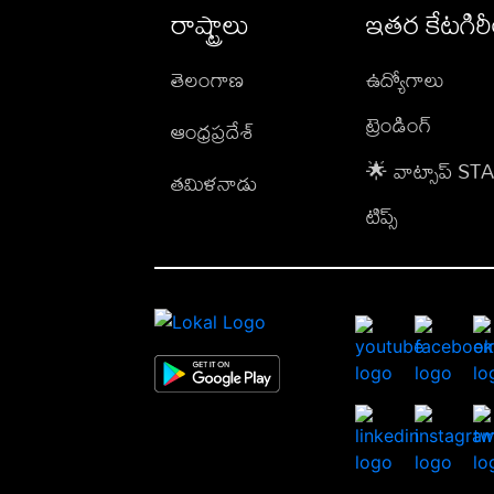
రాష్ట్రాలు
ఇతర కేటగిర
తెలంగాణ
ఉద్యోగాలు
ట్రెండింగ్
ఆంధ్రప్రదేశ్
🌟 వాట్సాప్ S
తమిళనాడు
టిప్స్