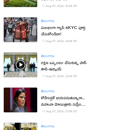
Aug 07, 2026, 15:08 IST
తెలంగాణ
సులభంగా గ్యాస్ eKYC పూర్తి
చేసుకోండిలా!
Aug 07, 2026, 14:08 IST
తెలంగాణ
రక్షణ ఒప్పందం చేసుకున్న పాక్‌-
సౌదీ-తుర్కియే
Aug 07, 2026, 12:08 IST
తెలంగాణ
కోడిగుడ్లకే భయపడుతున్నారా..
మహువా మోయిత్రాకు సుప్రీం
చురకలు
Aug 07, 2026, 12:08 IST
తెలంగాణ