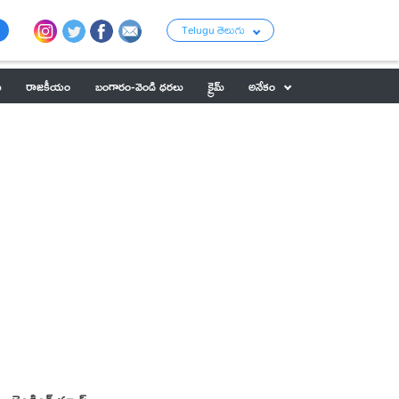
Telugu తెలుగు
ు
రాజకీయం
బంగారం-వెండి ధరలు
క్రైమ్
అనేకం