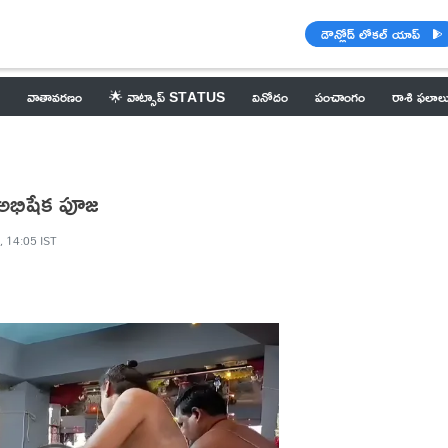
డౌన్లోడ్ లోకల్ యాప్
వాతావరణం
🌟 వాట్సాప్ STATUS
వినోదం
పంచాంగం
రాశి ఫలాల
 అభిషేక పూజ
, 14:05 IST