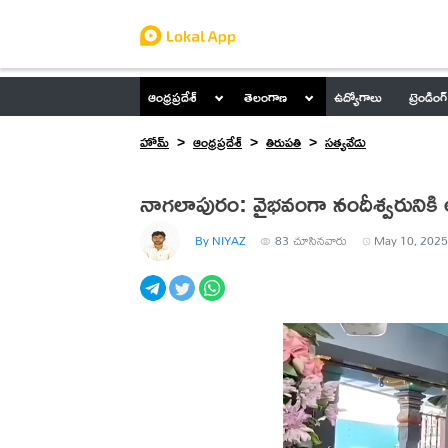
ఆంధ్రప్రదేశ్
తెలంగాణ
ఉద్యోగాలు
ట్రెండింగ్
హోమ్
ఆంధ్రప్రదేశ్
తిరుపతి
సత్యవేడు
నాగలాపురం: వైభవంగా నందీశ్వరునికి
By NIYAZ
83
చూసినవారు
May 10, 2025