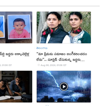
తెలంగాణ
చి ఇద్దరు అక్కాచెల్లెళ్ల
"మా ప్రేమను సమాజం అంగీకరించడం
లేదు".. సూసైడ్ చేసుకున్న ఇద్దరు
యువతులు
, 01:08 IST
Aug 08, 2026, 01:08 IST