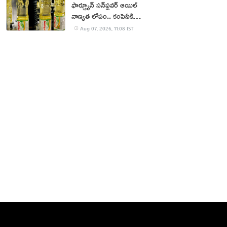
ఫార్చ్యూన్ సన్‌ఫ్లవర్ ఆయిల్
నాణ్యత లోపం.. కంపెనీకి
జరిమానా
Aug 07, 2026, 11:08 IST