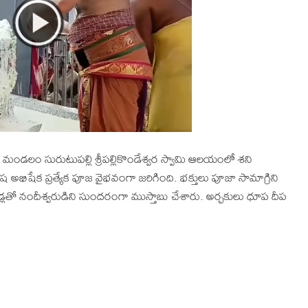
 మండలం సురుటుపల్లి శ్రీపల్లికొండేశ్వర స్వామి ఆలయంలో శని
 అభిషేక ప్రత్యేక పూజ వైభవంగా జరిగింది. భక్తులు పూజా సామాగ్రిని
లతో నందీశ్వరుడిని సుందరంగా ముస్తాబు చేశారు. అర్చకులు ధూప దీప