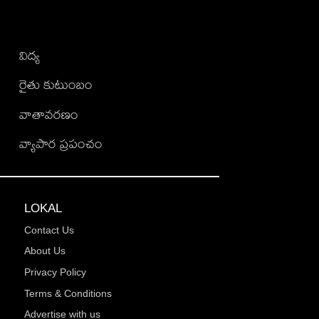
విద్య
రైతు కుటుంబం
వాతావరణం
వ్యాపార ప్రపంచం
LOKAL
Contact Us
About Us
Privacy Policy
Terms & Conditions
Advertise with us