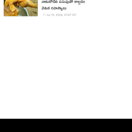
నాటుకోడిని పసుపుతో కాల్చడం
వెనుక రహస్యాలు
Jul 19, 2026, 07:07 IST