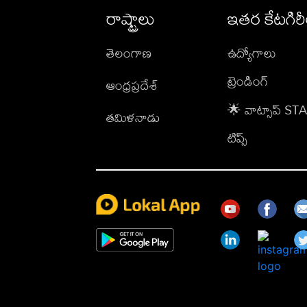
రాష్ట్రాలు
ఇతర కేటగిర
తెలంగాణ
ఉద్యోగాలు
ట్రెండింగ్
ఆంధ్రప్రదేశ్
🌟 వాట్సాప్ S
తమిళనాడు
టిప్స్