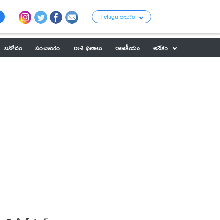
Telugu తెలుగు
వినోదం
పంచాంగం
రాశి ఫలాలు
రాజకీయం
అనేకం