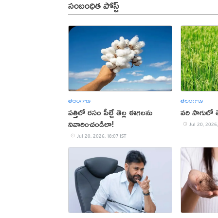
సంబంధిత పోస్ట్
తెలంగాణ
తెలంగాణ
పత్తిలో రసం పీల్చే తెల్ల ఈగలను
వరి సాగులో తె
నివారించండిలా!
Jul 20, 2026,
Jul 20, 2026, 18:07 IST