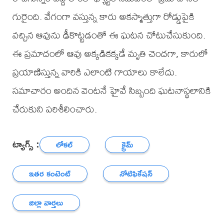
గురైంది. వేగంగా వస్తున్న కారు అకస్మాత్తుగా రోడ్డుపైకి
వచ్చిన ఆవును ఢీకొట్టడంతో ఈ ఘటన చోటుచేసుకుంది.
ఈ ప్రమాదంలో ఆవు అక్కడికక్కడే మృతి చెందగా, కారులో
ప్రయాణిస్తున్న వారికి ఎలాంటి గాయాలు కాలేదు.
సమాచారం అందిన వెంటనే హైవే సిబ్బంది ఘటనాస్థలానికి
చేరుకుని పరిశీలించారు.
ట్యాగ్స్ :
లోకల్
క్రైమ్
ఇతర కంటెంట్
నోటిఫికేషన్
జిల్లా వార్తలు