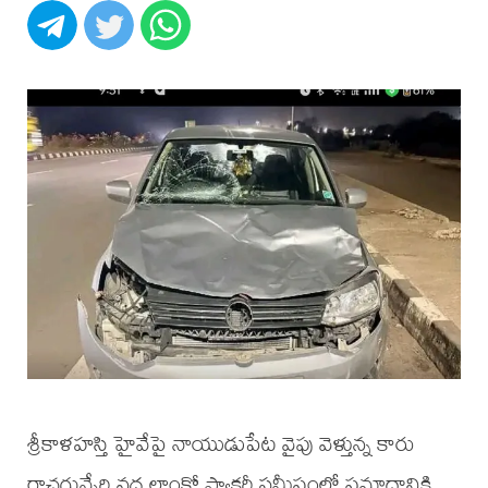
శ్రీకాళహస్తి హైవేపై నాయుడుపేట వైపు వెళ్తున్న కారు
రాచగున్నేరి వద్ద లాంకో ఫ్యాక్టరీ సమీపంలో ప్రమాదానికి