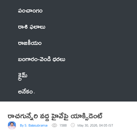
పంచాంగం
రాశి ఫలాలు
రాజకీయం
బంగారం-వెండి ధరలు
క్రైమ్
అనేకం
రాచగున్నేరి వద్ద హైవేపై యాక్సిడెంట్
By S. Balasubramanyam
1588
May 30, 2026, 04:05 IST