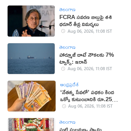
తెలంగాణ
FCRA సవరణ బిల్లుపై శశి
థరూర్ తీవ్ర విమర్శలు
Aug 06, 2026, 11:08 IST
తెలంగాణ
హార్మూజ్ దాటే నౌకలకు 7%
ట్యాక్స్: ఇరాన్
Aug 06, 2026, 11:08 IST
ఆంధ్రప్రదేశ్
‘నేతన్న సేవలో’ పథకం కింద
ఒక్కో కుటుంబానికి రూ.25
వేలు.. డేట్ ఫిక్స్!
Aug 06, 2026, 11:08 IST
తెలంగాణ
ఘటి సుబ్రమణ్య స్వామి