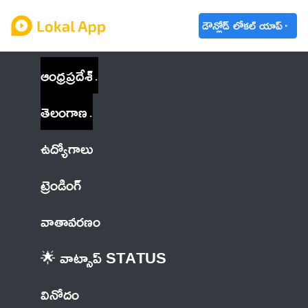
డౌన్లోడ్ లోకల్ యాప్
ఆంధ్రప్రదేశ్
తెలంగాణ
ఉద్యోగాలు
ట్రెండింగ్
వాతావరణం
🌟 వాట్సాప్ STATUS
వినోదం