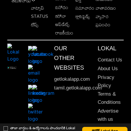
తమిళనాడు
వినోదం
వాట్సాప్
సమాచారం
వాతావరణం
STATUS
కరోనా
క్లాసిఫైడ్స్
వ్యాపార
అప్‌డేట్స్
టిప్స్
ప్రపంచం
రాజకీయం
OUR
LOKAL
OTHER
Contact Us
WEBSITES
About Us
Privacy
getlokalapp.com
Policy
tamil.getlokalapp.com
Terms &
Conditions
Advertise
with us
Sitemap
తాజా వార్తలు & ఉద్యోగాలను పొందడానికి Lokal
డౌన్లోడ్ Lokal App