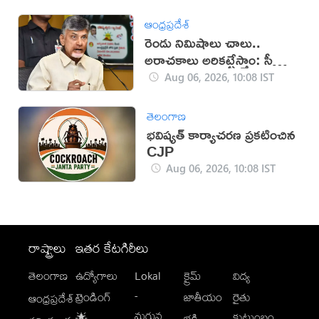
ఆంధ్రప్రదేశ్
రెండు నిమిషాలు చాలు..
అరాచకాలు అరికట్టేస్తాం: సీఎం
చంద్రబాబు
Aug 06, 2026, 10:08 IST
తెలంగాణ
భవిష్యత్ కార్యాచరణ ప్రకటించిన
CJP
Aug 06, 2026, 10:08 IST
రాష్ట్రాలు
ఇతర కేటగిరీలు
తెలంగాణ
ఉద్యోగాలు
Lokal
క్రైమ్
విద్య
-
ట్రెండింగ్
జాతీయం
రైతు
ఆంధ్రప్రదేశ్
మగువ
కుటుంబం
🌟
భక్తి