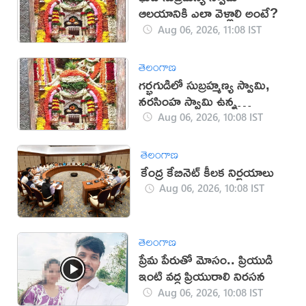
ఆలయానికి ఎలా వెళ్లాలి అంటే?
Aug 06, 2026, 11:08 IST
తెలంగాణ
గర్భగుడిలో సుబ్రహ్మణ్య స్వామి,
నరసింహ స్వామి ఉన్న
దేవాలయం ఇదే
Aug 06, 2026, 10:08 IST
తెలంగాణ
కేంద్ర కేబినెట్ కీలక నిర్ణయాలు
Aug 06, 2026, 10:08 IST
తెలంగాణ
ప్రేమ పేరుతో మోసం.. ప్రియుడి
ఇంటి వద్ద ప్రియురాలి నిరసన
Aug 06, 2026, 10:08 IST