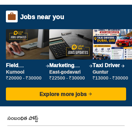
Jobs near you
Field
Marketing
Taxi Driver
Marketing
Executive
Kurnool
East-godavari
Guntur
Executive
₹20000 - ₹30000
₹22500 - ₹30000
₹13000 - ₹30000
Explore more jobs
సంబంధిత పోస్ట్