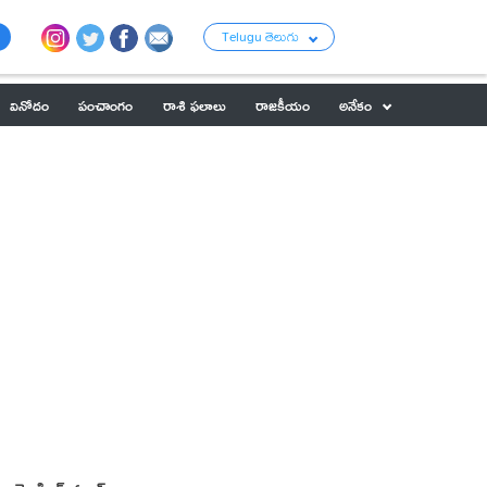
Telugu తెలుగు
వినోదం
పంచాంగం
రాశి ఫలాలు
రాజకీయం
అనేకం