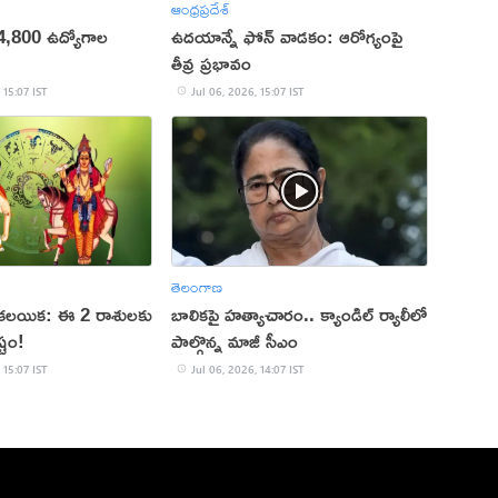
ఆంధ్రప్రదేశ్
లో 4,800 ఉద్యోగాల
ఉదయాన్నే ఫోన్ వాడకం: ఆరోగ్యంపై
తీవ్ర ప్రభావం
 15:07 IST
Jul 06, 2026, 15:07 IST
తెలంగాణ
ల కలయిక: ఈ 2 రాశులకు
బాలికపై హత్యాచారం.. క్యాండిల్ ర్యాలీలో
్టం!
పాల్గొన్న మాజీ సీఎం
 15:07 IST
Jul 06, 2026, 14:07 IST