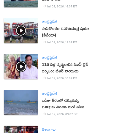
Jul 05, 2026, 16:07 IST
ఆంధ్రప్రదేశ్
పాపికొండల విహారయాత్ర షురూ
(వీడియో)
Jul 05, 2026, 15:07 IST
ఆంధ్రప్రదేశ్
116 ఏళ్ల వృద్ధురాలికి వీఐపీ బ్రేక్
దర్శనం: బీఆర్ నాయుడు
Jul 05, 2026, 10:07 IST
ఆంధ్రప్రదేశ్
ఒడిశా తీరంలో చిక్కుకున్న
విశాఖకు చెందిన మరో బోటు
Jul 05, 2026, 09:07 IST
తెలంగాణ