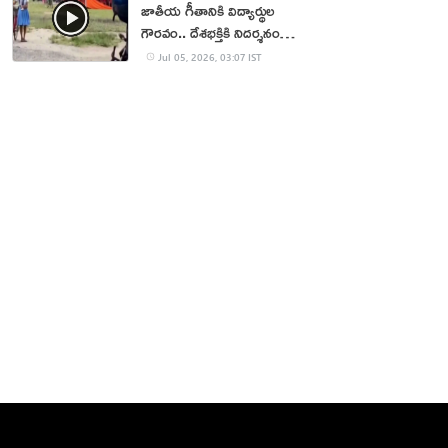
జాతీయ గీతానికి విద్యార్థుల
గౌరవం.. దేశభక్తికి నిదర్శనం
(వీడియో)
Jul 05, 2026, 03:07 IST