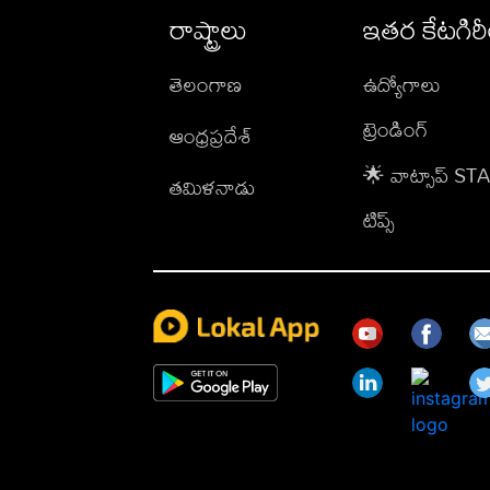
రాష్ట్రాలు
ఇతర కేటగిర
తెలంగాణ
ఉద్యోగాలు
ట్రెండింగ్
ఆంధ్రప్రదేశ్
🌟 వాట్సాప్ S
తమిళనాడు
టిప్స్