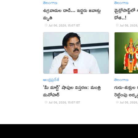
తెలంగాణ
తెలంగాణ
ఉగ్రవాదుల దాడి... ఇద్దరు జవాన్లు
మైక్రోసాఫ్ట్‌
మృతి
కోత..!
Jul 06, 2026, 15:07 IST
Jul 06, 2026,
ఆంధ్రప్రదేశ్
తెలంగాణ
'మీ మార్ట్' షాపుల విస్తరణ: మంత్రి
గురు-శుక్రు
మనోహర్
రెట్టింపు అదృష
Jul 06, 2026, 15:07 IST
Jul 06, 2026,