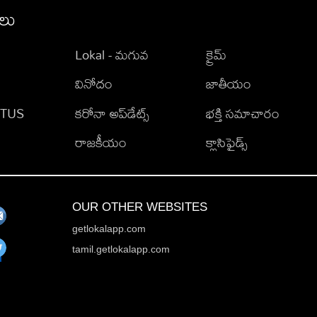
ీలు
Lokal - మగువ
క్రైమ్
వినోదం
జాతీయం
TATUS
కరోనా అప్‌డేట్స్
భక్తి సమాచారం
రాజకీయం
క్లాసిఫైడ్స్
OUR OTHER WEBSITES
getlokalapp.com
tamil.getlokalapp.com