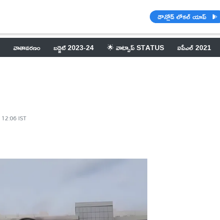
డౌన్లోడ్ లోకల్ యాప్
వాతావరణం
బడ్జెట్ 2023-24
🌟 వాట్సాప్ STATUS
ఐపీఎల్ 2021
 12:06 IST