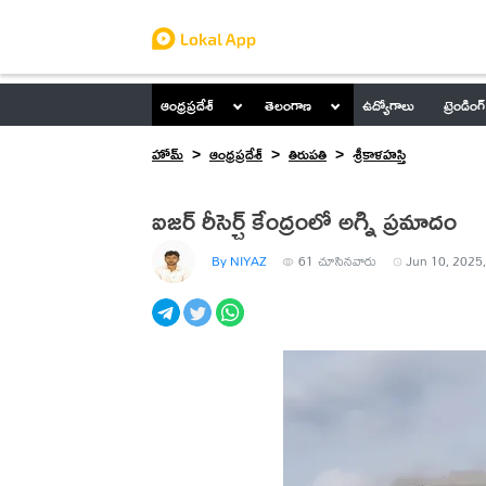
ఆంధ్రప్రదేశ్
తెలంగాణ
ఉద్యోగాలు
ట్రెండింగ్
హోమ్
ఆంధ్రప్రదేశ్
తిరుపతి
శ్రీకాళహస్తి
ఐజర్ రీసెర్చ్ కేంద్రంలో అగ్ని ప్రమాదం
By NIYAZ
61
చూసినవారు
Jun 10, 2025,