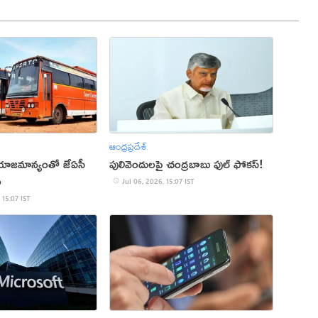
ఆంధ్రప్రదేశ్
 యాజమాన్యంతో జేఏసీ
పులివెందులపై చంద్రబాబు ఫుల్ ఫోకస్!
ం
Jul 06, 2026, 15:07 IST
 15:07 IST