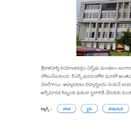
శ్రీకాళహస్తి నియోజకవర్గం ఏర్పేడు మండలం జంగాలప
చోటుచేసుకుంది. రీసెర్చ్ భవనంలోని మూడో అంతస్తు కెమి
చెలరేగాయి. అధ్యాపకులు విద్యార్థులను వెంటనే బ
అగ్నిమాపక సిబ్బంది ఘటనా స్థలానికి చేరుకుని మంట
ట్యాగ్స్ :
లోకల్
క్రైమ్
నోటిఫికేషన్