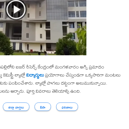
ల్లిలోని ఐజర్ రీసెర్చ్ కేంద్రంలో మంగళవారం అగ్ని ప్రమాదం
స్ట్రీ ల్యాబ్లో
విద్యార్థులు
ప్రయోగాలు చేస్తుండగా ఒక్కసారిగా మంటలు
యటకు పంపించేశారు. ల్యాబ్లో పొగలు దట్టంగా అలుముకున్నాయి.
లను ఆర్పారు. పూర్తి వివరాలు తెలియాల్సి ఉంది.
జిల్లా వార్తలు
వీసా
ఫలితాలు