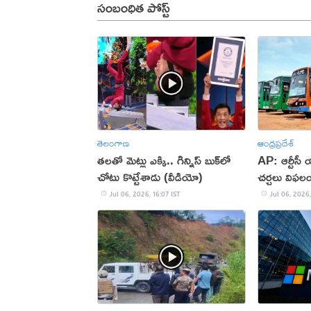
సంబంధిత పోస్ట్
తెలంగాణ
ఆంధ్రప్రదేశ్
తలతో మెట్లు ఎక్కి.. గిన్నిస్ బుక్‌లో
AP: ఆర్టీసీ
చోటు కొట్టేశాడు (వీడియో)
చర్చలు విఫల
Jul 06, 2026, 16:07 IST
Jul 06, 2026,