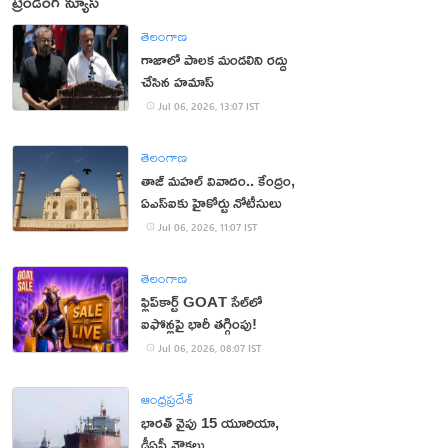
ట్రెండింగ్ న్యూస్
తెలంగాణ
గాజాలో పాలక మండలిని రద్దు
చేసిన హమాస్‌
Jul 06, 2026, 13:07 IST
తెలంగాణ
తాజ్ మహల్ వివాదం.. కేంద్రం,
ఏఎస్ఐకు హైకోర్టు నోటీసులు
Jul 06, 2026, 11:07 IST
తెలంగాణ
ఫ్లిప్‌కార్ట్ GOAT సేల్‌లో
ఐఫోన్లపై భారీ తగ్గింపు!
Jul 06, 2026, 08:07 IST
ఆంధ్రప్రదేశ్
భారత్ వైపు 15 యూరియా,
డీఏపీ నౌకలు