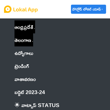
డౌన్లోడ్ లోకల్ యాప్
ఆంధ్రప్రదేశ్
తెలంగాణ
ఉద్యోగాలు
ట్రెండింగ్
వాతావరణం
బడ్జెట్ 2023-24
🌟 వాట్సాప్ STATUS