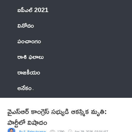
ఐపీఎల్ 2021
వినోదం
పంచాంగం
రాశి ఫలాలు
రాజకీయం
అనేకం
వైఎస్ఆర్ కాంగ్రెస్ సభ్యుడి ఆకస్మిక మృతి:
పార్టీలో విషాదం
By S. Balasubramanyam
1790
Apr 29, 2026, 03:04 IST