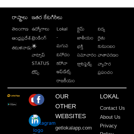
రాష్ట్రాలు
ఇతర కేటగిరీలు
తెలంగాణ
ఉద్యోగాలు
Lokal
క్రైమ్
విద్య
-
ట్రెండింగ్
జాతీయం
రైతు
ఆంధ్రప్రదేశ్
మగువ
కుటుంబం
🌟
భక్తి
తమిళనాడు
వినోదం
వాట్సాప్
సమాచారం
వాతావరణం
STATUS
కరోనా
క్లాసిఫైడ్స్
వ్యాపార
అప్‌డేట్స్
టిప్స్
ప్రపంచం
రాజకీయం
OUR
LOKAL
OTHER
Contact Us
WEBSITES
About Us
Privacy
getlokalapp.com