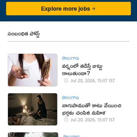
Explore more jobs
సంబంధిత పోస్ట్
తెలంగాణ
వర్షంలో తడిస్తే జుట్టు
రాలుతుందా?
Jul 20, 2026, 15:07 IST
తెలంగాణ
నాగుపాముతో కాటు వేయించి
భర్తను చంపిన మహిళ
Jul 20, 2026, 15:07 IST
తెలంగాణ