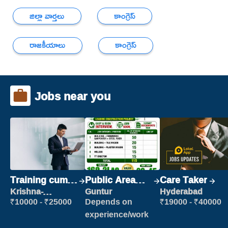
జిల్లా వార్తలు
కాంగ్రెస్
రాజకీయాలు
కాంగ్రెస్
Jobs near you
Training cum
Public Area
Care Taker
Placement
Cleaner
Krishna-
Guntur
Hyderabad
vijayawada
₹10000 - ₹25000
Depends on
₹19000 - ₹40000
experience/work