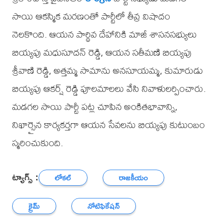
సాయి ఆకస్మిక మరణంతో పార్టీలో తీవ్ర విషాదం
నెలకొంది. ఆయన పార్థివ దేహానికి మాజీ శాసనసభ్యులు
బియ్యపు మధుసూదన్ రెడ్డి, ఆయన సతీమణి బియ్యపు
శ్రీవాణి రెడ్డి, అత్తమ్మ సామాను అనసూయమ్మ, కుమారుడు
బియ్యపు ఆకర్ష్ రెడ్డి పూలమాలలు వేసి నివాళులర్పించారు.
మడగల సాయి పార్టీ పట్ల చూపిన అంకితభావాన్ని,
నిఖార్సైన కార్యకర్తగా ఆయన సేవలను బియ్యపు కుటుంబం
స్మరించుకుంది.
ట్యాగ్స్ :
లోకల్
రాజకీయం
క్రైమ్
నోటిఫికేషన్