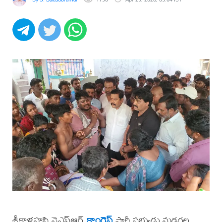
శ్రీకాళహస్తి వైఎస్ఆర్
కాంగ్రెస్
పార్టీ సభ్యుడు మడగల