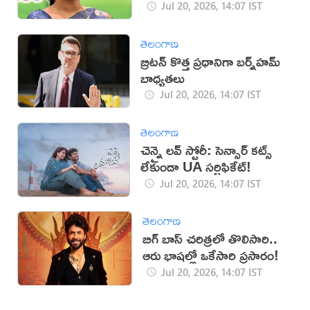
Jul 20, 2026, 14:07 IST
తెలంగాణ
బ్రిటన్ కొత్త ప్రధానిగా బర్న్‌హమ్
బాధ్యతలు
Jul 20, 2026, 14:07 IST
తెలంగాణ
చెన్నై లవ్ స్టోరీ: సెన్సార్ కట్స్
లేకుండా UA సర్టిఫికేట్!
Jul 20, 2026, 14:07 IST
తెలంగాణ
బిగ్ బాస్ చరిత్రలో తొలిసారి..
ఆరు భాషల్లో ఒకేసారి ప్రసారం!
Jul 20, 2026, 14:07 IST