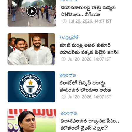
నిరసనకారులపై రాళ్లు రువ్విన
పోలీసులు.. వీడియో
Jul 20, 2026, 14:07 IST
ఆంధ్రప్రదేశ్
మాజీ మంత్రి అనిల్ కుమార్
యాదవ్‌ను పక్కన పెట్టిన జగన్!
Jul 20, 2026, 14:07 IST
తెలంగాణ
కరాటేలో గిన్నిస్ రికార్డు
సాధించిన బొంకూరి అరుణ
Jul 20, 2026, 14:07 IST
తెలంగాణ
నిరాశపరిచిన రాజ్యసభ సీటు..
మౌనంలో వైఎస్ షర్మిల?