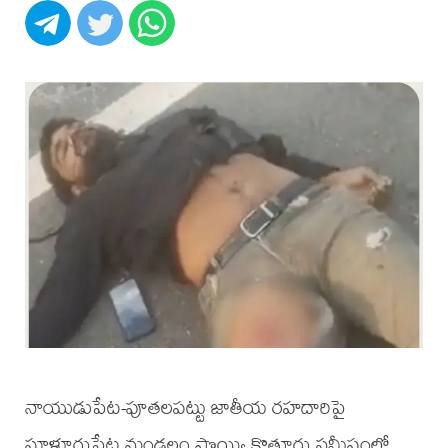
నాయుడుపేట-పూతలపట్టు జాతీయ రహదారిపై
సూళ్లూరుపేట మండలం పొయ్యి కొత్తూరు సమీపంలో