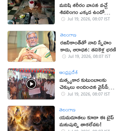
మనిషి శరీరం వాసన వచ్చే
శివలింగం ఎక్కడ ఉందో
తెలుసా?
Jul 19, 2026, 08:07 IST
తెలంగాణ
రజనీకాంత్‌తో నాది స్నేహం
కాదు, ఆరాధన: తనికెళ్ల భరణి
Jul 19, 2026, 08:07 IST
ఆంధ్రప్రదేశ్
మత్స్యకార కుటుంబాలకు
చెక్కులు అందించిన వైసీపీ
(వీడియో)
Jul 19, 2026, 08:07 IST
తెలంగాణ
యమదూతలు కూడా ఈ టైప్‌
మనుషుల్ని తాకలేవట!