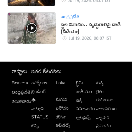
Jul 19, 2026, 08:07 IST
ఆంధ్రప్రదేశ్
స్థల వివాదం.. వృద్ధురాలిపై దాడి
(వీడియో)
Jul 19, 2026, 08:07 IST
రాష్ట్రాలు
ఇతర కేటగిరీలు
తెలంగాణ
ఉద్యోగాలు
Lokal
క్రైమ్
విద్య
-
ట్రెండింగ్
జాతీయం
రైతు
ఆంధ్రప్రదేశ్
మగువ
కుటుంబం
🌟
భక్తి
తమిళనాడు
వినోదం
వాట్సాప్
సమాచారం
వాతావరణం
STATUS
కరోనా
క్లాసిఫైడ్స్
వ్యాపార
అప్‌డేట్స్
టిప్స్
ప్రపంచం