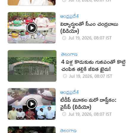
ఆంధ్రప్రదేశ్
విద్యార్థులతో సీఎం చంద్రబాబు
(వీడియో)
Jul 19, 2026, 08:07 IST
తెలంగాణ
4 ఏళ్ల కొడుకును గునపంతో కొట్టి
చంపిన తల్లికి జీవిత ఖైదు!
Jul 19, 2026, 08:07 IST
ఆంధ్రప్రదేశ్
టీడీపీ మూకల మరో దాష్టీకం:
వైసీపీ (వీడియో)
Jul 19, 2026, 08:07 IST
తెలంగాణ