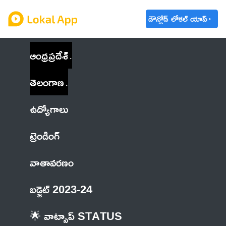
డౌన్లోడ్ లోకల్ యాప్
ఆంధ్రప్రదేశ్
తెలంగాణ
ఉద్యోగాలు
ట్రెండింగ్
వాతావరణం
బడ్జెట్ 2023-24
🌟 వాట్సాప్ STATUS