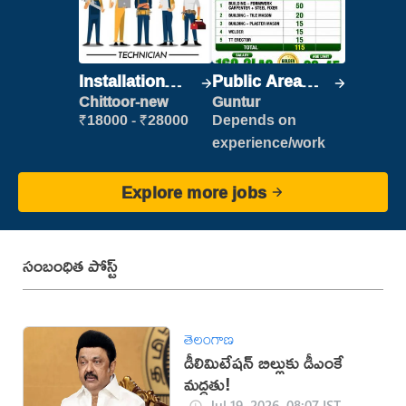
Installation
Public Area
Engineer/
Cleaner
Chittoor-new
Guntur
Helper
₹18000 - ₹28000
Depends on
experience/work
Explore more jobs
సంబంధిత పోస్ట్
తెలంగాణ
డీలిమిటేషన్ బిల్లుకు డీఎంకే
మద్దతు!
Jul 19, 2026, 08:07 IST