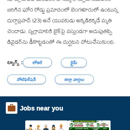
జరిగిన ఘోర రోడ్డు ప్రమాదంలో బెంగళూరులో ఉంటున్న
దుర్గాప్రసాద్ (23) అనే యువకుడు అక్కడికక్కడే మృతి
చెందాడు. స్వగ్రామానికి బైక్‌పై వస్తుండగా అదుపుతప్పి
డివైడర్‌ను ఢీకొట్టడంతో ఈ దుర్ఘటన చోటుచేసుకుంది.
ట్యాగ్స్ :
లోకల్
క్రైమ్
నోటిఫికేషన్
జిల్లా వార్తలు
Jobs near you