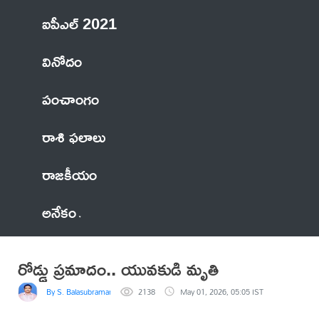
ఐపీఎల్ 2021
వినోదం
పంచాంగం
రాశి ఫలాలు
రాజకీయం
అనేకం
రోడ్డు ప్రమాదం.. యువకుడి మృతి
By S. Balasubramanyam
2138
May 01, 2026, 05:05 IST