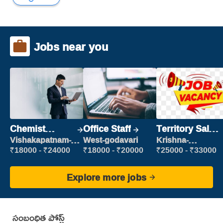
Jobs near you
Chemist
Office Staff
Territory Sales
Production
Manager
Vishakapatnam-
West-godavari
Krishna-
new
vijayawada
Executive
₹18000 - ₹24000
₹18000 - ₹20000
₹25000 - ₹33000
Explore more jobs
సంబంధిత పోస్ట్