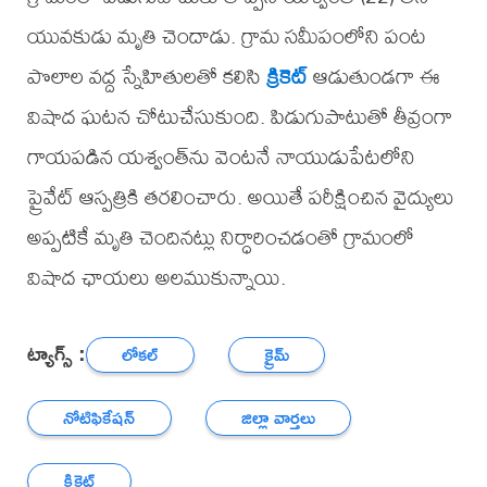
యువకుడు మృతి చెందాడు. గ్రామ సమీపంలోని పంట
పొలాల వద్ద స్నేహితులతో కలిసి
క్రికెట్
ఆడుతుండగా ఈ
విషాద ఘటన చోటుచేసుకుంది. పిడుగుపాటుతో తీవ్రంగా
గాయపడిన యశ్వంత్‌ను వెంటనే నాయుడుపేటలోని
ప్రైవేట్ ఆస్పత్రికి తరలించారు. అయితే పరీక్షించిన వైద్యులు
అప్పటికే మృతి చెందినట్లు నిర్ధారించడంతో గ్రామంలో
విషాద ఛాయలు అలముకున్నాయి.
ట్యాగ్స్ :
లోకల్
క్రైమ్
నోటిఫికేషన్
జిల్లా వార్తలు
క్రికెట్