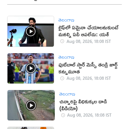
తెలంగాణ
లైఫ్‌లో ఏమైనా చేయాలనుకుంటే
మనల్ని ఏదీ ఆపలేదు: యశ్
Aug 08, 2026, 18:08 IST
తెలంగాణ
ఫుట్‌బాల్ స్టార్ మెస్సీ తండ్రి జార్జ్
కన్నుమూత
Aug 08, 2026, 18:08 IST
తెలంగాణ
చిన్నారిపై వీధికుక్కల దాడి
(వీడియో)
Aug 08, 2026, 18:08 IST