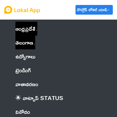
డౌన్లోడ్ లోకల్ యాప్
ఆంధ్రప్రదేశ్
తెలంగాణ
ఉద్యోగాలు
ట్రెండింగ్
వాతావరణం
🌟 వాట్సాప్ STATUS
వినోదం