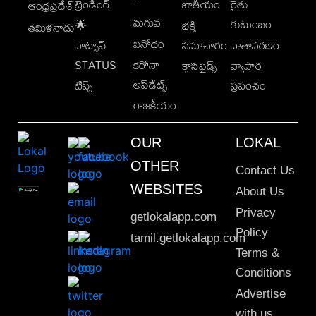
-
ట్రెండింగ్
జాతీయం
రైతు
ఆంధ్రప్రదేశ్
మగువ
కుటుంబం
🌟
భక్తి
తమిళనాడు
వినోదం
వాట్సాప్
సమాచారం
వాతావరణం
STATUS
కరోనా
క్లాసిఫైడ్స్
వ్యాపార
అప్‌డేట్స్
టిప్స్
ప్రపంచం
రాజకీయం
OUR
LOKAL
OTHER
Contact Us
WEBSITES
About Us
Privacy
getlokalapp.com
Policy
tamil.getlokalapp.com
Terms &
Conditions
Advertise
with us