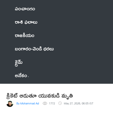
పంచాంగం
రాశి ఫలాలు
రాజకీయం
బంగారం-వెండి ధరలు
క్రైమ్
అనేకం
క్రికెట్ ఆడుతూ యువకుడి మృతి
By Mohammad Adil Anwar
1772
May 27, 2026, 06:05 IST