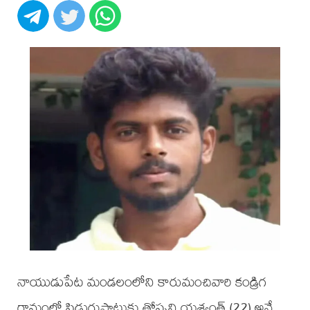
నాయుడుపేట మండలంలోని కారుమంచివారి కండ్రిగ
గ్రామంలో పిడుగుపాటుకు తోప్పని యశ్వంత్ (22) అనే