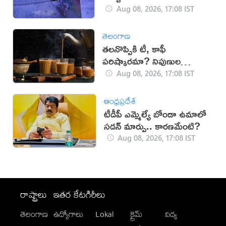
Aug 08, 2026, 17:08 IST
తెలంగాణ
తలనొప్పికి టీ, కాఫీ
పరిష్కారమా? నిపుణుల
సూచనలు ఇవే!
Aug 08, 2026, 17:08 IST
ఆంధ్రప్రదేశ్
టీడీపీ ఎమ్మెల్యే బోండా ఉమాలో
సడన్‌ మార్పు.. కారణమేంటి?
Aug 08, 2026, 17:08 IST
రాష్ట్రాలు
ఇతర కేటగిరీలు
తెలంగాణ
ఉద్యోగాలు
Lokal
క్రైమ్
విద్య