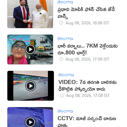
తెలంగాణ
ప్రధాని మోదీకి ఫోన్ చేసిన జేడీ
వాన్స్
Aug 08, 2026, 18:08 IST
తెలంగాణ
భారీ వర్షాలు.. 7KM వెళ్లేందుకు
రూ.800 ఛార్జ్!
Aug 08, 2026, 17:08 IST
తెలంగాణ
VIDEO: 7వ తరగతి బాలికను
ఢీకొట్టిన స్కోర్పియో కారు
Aug 08, 2026, 17:08 IST
తెలంగాణ
CCTV: మాజీ సర్పంచ్ దారుణ
హత్య