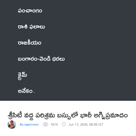
పంచాంగం
రాశి ఫలాలు
రాజకీయం
బంగారం-వెండి ధరలు
క్రైమ్
అనేకం
శ్రీసిటీ వద్ద పరిశ్రమ బస్సులో భారీ అగ్నిప్రమాదం
By saamreen
1819
Jun 13, 2026, 08:06 IST