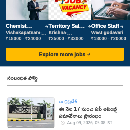
Chemist
Territory Sales
Office Staff
Production
Manager
Vishakapatnam-
Krishna-
West-godavari
new
vijayawada
Executive
₹18000 - ₹24000
₹25000 - ₹33000
₹18000 - ₹20000
Explore more jobs
సంబంధిత పోస్ట్
ఆంధ్రప్రదేశ్
ఈ నెల 17 నుంచి ఏపీ అసెంబ్లీ
సమావేశాలు ప్రారంభం
Aug 09, 2026, 05:08 IST