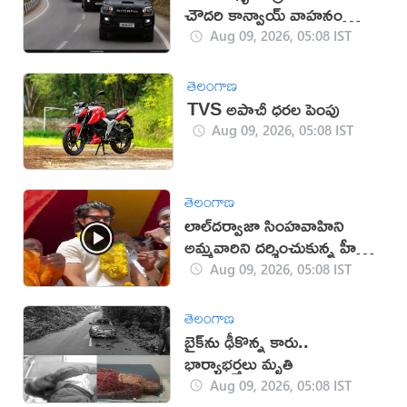
చౌదరి కాన్వాయ్ వాహనం
ఢీకొని వ్యక్తి మృతి!
Aug 09, 2026, 05:08 IST
తెలంగాణ
TVS అపాచీ ధరల పెంపు
Aug 09, 2026, 05:08 IST
తెలంగాణ
లాల్‌దర్వాజా సింహవాహిని
అమ్మవారిని దర్శించుకున్న హీరో
విజయ్‌
Aug 09, 2026, 05:08 IST
తెలంగాణ
బైక్‌ను ఢీకొన్న కారు..
భార్యాభర్తలు మృతి
Aug 09, 2026, 05:08 IST