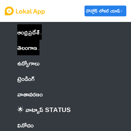
డౌన్లోడ్ లోకల్ యాప్
ఆంధ్రప్రదేశ్
తెలంగాణ
ఉద్యోగాలు
ట్రెండింగ్
వాతావరణం
🌟 వాట్సాప్ STATUS
వినోదం