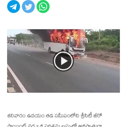
శనివారం ఉదయం తడ సమీపంలోని శ్రీసిటీ జీరో
పాయింట్ వద్ద ఒక పరిశ్రమ బస్సులో అకస్మాత్తుగా