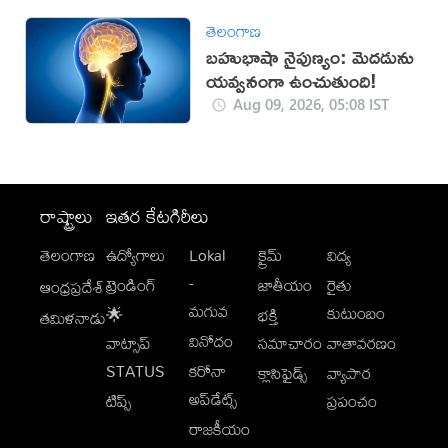
తెలంగాణ
బహుభాషా నైపుణ్యం: మెదడును
యవ్వనంగా ఉంచుతుంది!
Aug 09, 2026, 05:08 IST
రాష్ట్రాలు
ఇతర కేటగిరీలు
తెలంగాణ
ఉద్యోగాలు
Lokal
క్రైమ్
విద్య
-
ట్రెండింగ్
జాతీయం
రైతు
ఆంధ్రప్రదేశ్
మగువ
కుటుంబం
🌟
భక్తి
తమిళనాడు
వినోదం
వాట్సాప్
సమాచారం
వాతావరణం
STATUS
కరోనా
క్లాసిఫైడ్స్
వ్యాపార
అప్‌డేట్స్
టిప్స్
ప్రపంచం
రాజకీయం