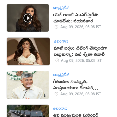
ఆంధ్రప్రదేశ్
యశ్ లాంటి సూపర్‌స్టార్‌ను
చూడలేదు: నయనతార
Aug 09, 2026, 05:08 IST
తెలంగాణ
మాజీ భర్తలు ఛీటింగ్ చేస్తుండగా
పట్టుకున్నా: నటి శ్వేతా తివారీ
Aug 09, 2026, 05:08 IST
ఆంధ్రప్రదేశ్
గిరిజనుల సంస్కృతి,
సంప్రదాయాలు దేశానికి
గర్వకారణం: సీఎం చంద్రబాబు
Aug 09, 2026, 05:08 IST
తెలంగాణ
ఉప ముఖ్యమంత్రి సురీందర్