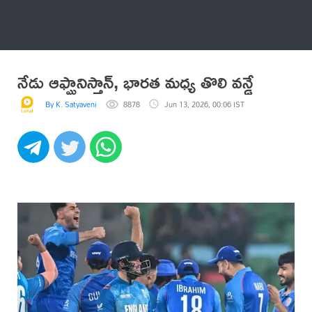
అనేకం
నేడు ఆఫ్ఘానిస్తాన్, భార‌త మ‌ధ్య‌ తొలి వ‌న్డే
By K. Satyaveni
8878
Jun 13, 2026, 00:06 IST