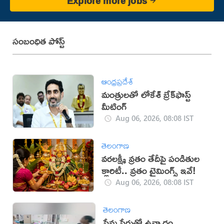
Explore more jobs
సంబంధిత పోస్ట్
ఆంధ్రప్రదేశ్
మంత్రులతో లోకేశ్ బ్రేక్‌ఫాస్ట్
మీటింగ్
Aug 06, 2026, 08:08 IST
తెలంగాణ
వరలక్ష్మీ వ్రతం తేదీపై పండితుల
క్లారిటీ.. వ్రతం టైమింగ్స్ ఇవే!
Aug 06, 2026, 08:08 IST
తెలంగాణ
ప్రేమ పేరుతో ఉన్మాదం..