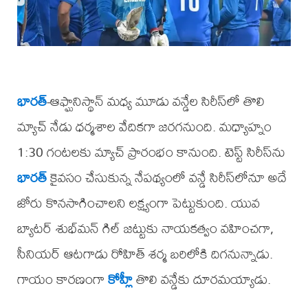
భారత్
-ఆఫ్ఘానిస్థాన్ మధ్య మూడు వన్డేల సిరీస్‌లో తొలి
మ్యాచ్ నేడు ధర్మశాల వేదికగా జరగనుంది. మధ్యాహ్నం
1:30 గంటలకు మ్యాచ్ ప్రారంభం కానుంది. టెస్ట్ సిరీస్‌ను
భారత్
కైవసం చేసుకున్న నేపథ్యంలో వన్డే సిరీస్‌లోనూ అదే
జోరు కొనసాగించాలని లక్ష్యంగా పెట్టుకుంది. యువ
బ్యాటర్ శుభ్‌మన్ గిల్ జట్టుకు నాయకత్వం వహించగా,
సీనియర్ ఆటగాడు రోహిత్ శర్మ బరిలోకి దిగనున్నాడు.
గాయం కారణంగా
కోహ్లీ
తొలి వన్డేకు దూరమయ్యాడు.