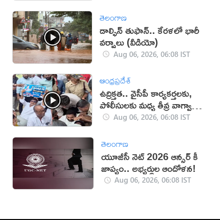
తెలంగాణ
డాల్ఫిన్ తుఫాన్.. కేరళలో భారీ
వర్షాలు (వీడియో)
Aug 06, 2026, 06:08 IST
ఆంధ్రప్రదేశ్
ఉద్రిక్తత.. వైసీపీ కార్యకర్తలకు,
పోలీసులకు మధ్య తీవ్ర వాగ్వాదం
(VIDEO)
Aug 06, 2026, 06:08 IST
తెలంగాణ
యూజీసీ నెట్ 2026 ఆన్సర్ కీ
జాప్యం.. అభ్యర్థుల ఆందోళన!
Aug 06, 2026, 06:08 IST