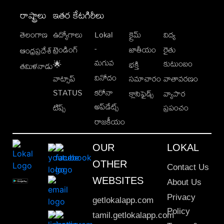
రాష్ట్రాలు
ఇతర కేటగిరీలు
తెలంగాణ
ఉద్యోగాలు
Lokal
క్రైమ్
విద్య
-
ట్రెండింగ్
జాతీయం
రైతు
ఆంధ్రప్రదేశ్
మగువ
కుటుంబం
🌟
భక్తి
తమిళనాడు
వినోదం
వాట్సాప్
సమాచారం
వాతావరణం
STATUS
కరోనా
క్లాసిఫైడ్స్
వ్యాపార
అప్‌డేట్స్
టిప్స్
ప్రపంచం
రాజకీయం
OUR
LOKAL
OTHER
Contact Us
WEBSITES
About Us
Privacy
getlokalapp.com
Policy
tamil.getlokalapp.com