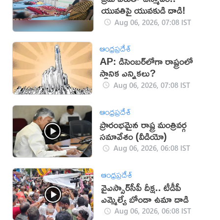
యువతిపై యువకుడి దాడి!
Aug 06, 2026, 07:08 IST
ఆంధ్రప్రదేశ్
AP: డిసెంబర్‌లోగా రాష్ట్రంలో
స్థానిక ఎన్నికలు?
Aug 06, 2026, 07:08 IST
ఆంధ్రప్రదేశ్
ప్రారంభమైన రాష్ట్ర మంత్రివర్గ
సమావేశం (వీడియో)
Aug 06, 2026, 06:08 IST
ఆంధ్రప్రదేశ్
వైఎస్సార్‌సీపీ దీక్ష.. టీడీపీ
ఎమ్మెల్యే బోండా ఉమా దాడి
Aug 06, 2026, 06:08 IST