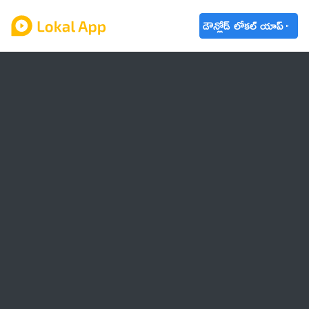
డౌన్లోడ్ లోకల్ యాప్
ఆంధ్రప్రదేశ్
తెలంగాణ
ఉద్యోగాలు
ట్రెండింగ్
వాతావరణం
🌟 వాట్సాప్ STATUS
వినోదం