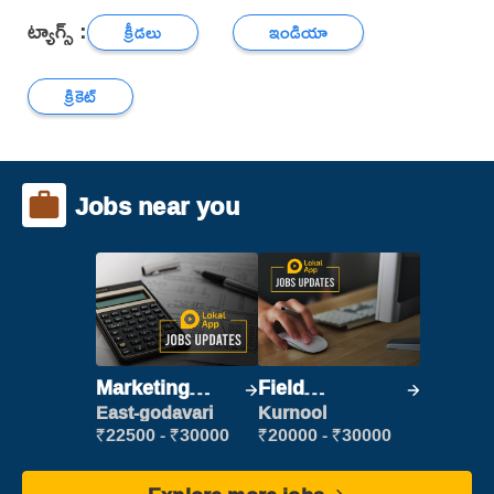
ట్యాగ్స్ :
క్రీడలు
ఇండియా
క్రికెట్
Jobs near you
Marketing
Field
Executive
Marketing
East-godavari
Kurnool
Executive
₹22500 - ₹30000
₹20000 - ₹30000