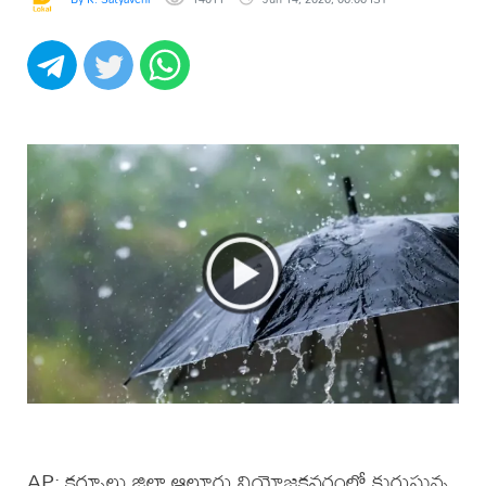
AP: కర్నూలు జిల్లా ఆలూరు నియోజకవర్గంలో కురుస్తున్న