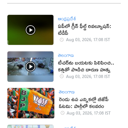
ఆంధ్రప్రదేశ్
ఏపీలో గ్రీన్ ఫీల్డ్ రివల్యూషన్:
టీడీపీ
Aug 03, 2026, 17:08 IST
తెలంగాణ
టీచర్‌ను బయటకు పిలిపించి..
కత్తితో పొడిచి దారుణ హత్య
Aug 03, 2026, 17:08 IST
తెలంగాణ
రెండు ఉప ఎన్నికల్లో బీజేపీ
ఓటమి: పార్టీలో కలవరం
Aug 03, 2026, 17:08 IST