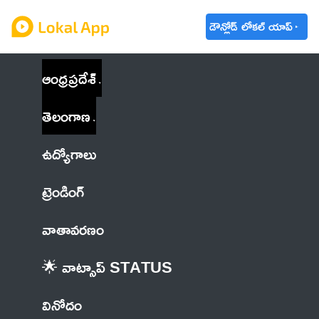
డౌన్లోడ్ లోకల్ యాప్
ఆంధ్రప్రదేశ్
తెలంగాణ
ఉద్యోగాలు
ట్రెండింగ్
వాతావరణం
🌟 వాట్సాప్ STATUS
వినోదం