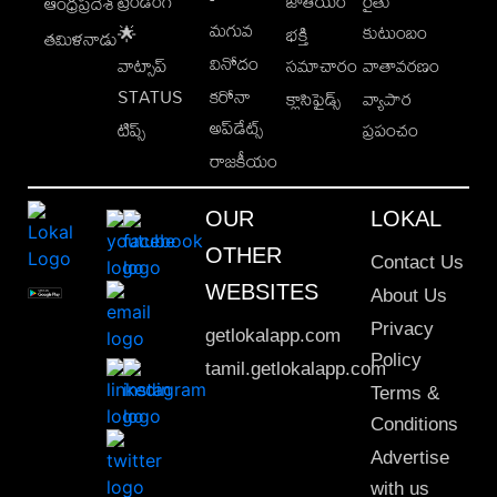
ట్రెండింగ్
జాతీయం
రైతు
ఆంధ్రప్రదేశ్
మగువ
కుటుంబం
🌟
భక్తి
తమిళనాడు
వినోదం
వాట్సాప్
సమాచారం
వాతావరణం
STATUS
కరోనా
క్లాసిఫైడ్స్
వ్యాపార
అప్‌డేట్స్
టిప్స్
ప్రపంచం
రాజకీయం
OUR
LOKAL
OTHER
Contact Us
WEBSITES
About Us
Privacy
getlokalapp.com
Policy
tamil.getlokalapp.com
Terms &
Conditions
Advertise
with us