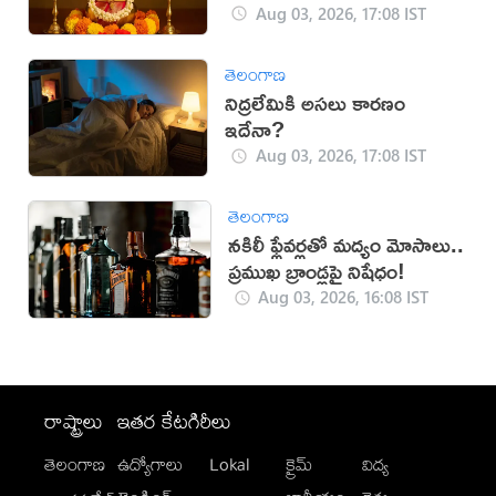
Aug 03, 2026, 17:08 IST
తెలంగాణ
నిద్రలేమికి అసలు కారణం
ఇదేనా?
Aug 03, 2026, 17:08 IST
తెలంగాణ
నకిలీ ఫ్లేవర్లతో మద్యం మోసాలు..
ప్రముఖ బ్రాండ్లపై నిషేధం!
Aug 03, 2026, 16:08 IST
రాష్ట్రాలు
ఇతర కేటగిరీలు
తెలంగాణ
ఉద్యోగాలు
Lokal
క్రైమ్
విద్య
-