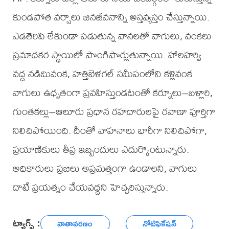
కుండపోత వర్షాలు జనజీవనాన్ని అస్తవ్యస్తం చేస్తున్నాయి.
ఎడతెరిపి లేకుండా పడుతున్న వానలతో వాగులు, వంకలు
ప్రమాదకర స్థాయిలో పొంగిపొర్లుతున్నాయి. హాలహర్వి
వద్ద నడిమివంక, హత్తిబెళగల్ సమీపంలోని కళ్లెవంక
వాగులు ఉధృతంగా ప్రవహిస్తుండటంతో కర్నూలు–బళ్లారి,
గుంతకల్లు–ఆలూరు ప్రధాన రహదారులపై రవాణా పూర్తిగా
నిలిచిపోయింది. దీంతో వాహనాలు భారీగా నిలిచిపోగా,
ప్రయాణికులు తీవ్ర ఇబ్బందులు ఎదుర్కొంటున్నారు.
అధికారులు ప్రజలు అప్రమత్తంగా ఉండాలని, వాగులు
దాటే ప్రయత్నం చేయవద్దని హెచ్చరిస్తున్నారు.
ట్యాగ్స్ :
వాతావరణం
నోటిఫికేషన్