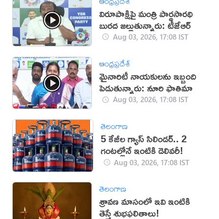
ఆంధ్రప్రదేశ్
విరూపాక్షిపై మంత్రి పార్థసారథి
బురద జల్లుతున్నారు: టీజేఆర్
Aug 03, 2026, 17:08 IST
ఆంధ్రప్రదేశ్
మైనారిటీ నాయకులను ఇబ్బంది
పెడుతున్నారు: నూరి ఫాతిమా
Aug 03, 2026, 17:08 IST
తెలంగాణ
5 కేజీల గ్యాస్ సిలిండర్.. 2
గంటల్లోనే ఇంటికి డెలివరీ!
Aug 03, 2026, 17:08 IST
తెలంగాణ
శ్రావణ మాసంలో ఇవి ఇంటికి
తెస్తే శుభఫలితాలు!