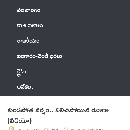
పంచాంగం
రాశి ఫలాలు
రాజకీయం
బంగారం-వెండి ధరలు
క్రైమ్
అనేకం
కుండపోత వర్షం.. నిలిచిపోయిన రవాణా
(వీడియో)
By K. Satyaveni
14011
Jun 14, 2026, 06:06 IST