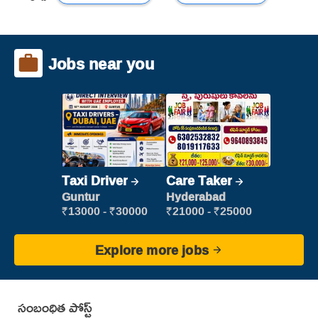
Jobs near you
Taxi Driver
Care Taker
Guntur
Hyderabad
₹13000 - ₹30000
₹21000 - ₹25000
Explore more jobs
సంబంధిత పోస్ట్