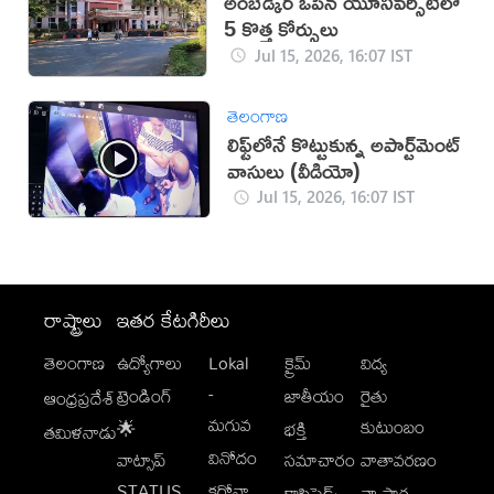
అంబేడ్కర్‌ ఓపెన్‌ యూనివర్సిటీలో
5 కొత్త కోర్సులు
Jul 15, 2026, 16:07 IST
తెలంగాణ
లిఫ్ట్‌లోనే కొట్టుకున్న అపార్ట్‌మెంట్
వాసులు (వీడియో)
Jul 15, 2026, 16:07 IST
రాష్ట్రాలు
ఇతర కేటగిరీలు
తెలంగాణ
ఉద్యోగాలు
Lokal
క్రైమ్
విద్య
-
ట్రెండింగ్
జాతీయం
రైతు
ఆంధ్రప్రదేశ్
మగువ
కుటుంబం
🌟
భక్తి
తమిళనాడు
వినోదం
వాట్సాప్
సమాచారం
వాతావరణం
STATUS
కరోనా
క్లాసిఫైడ్స్
వ్యాపార