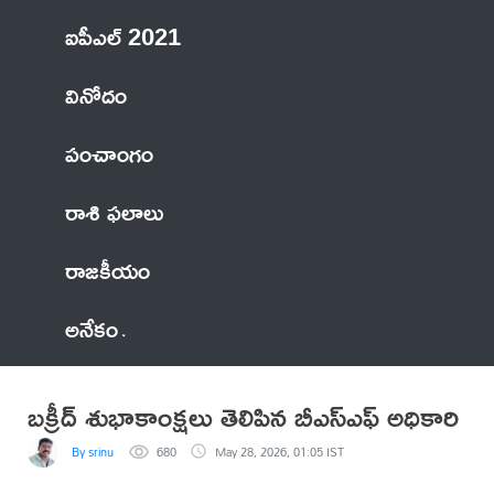
ఐపీఎల్ 2021
వినోదం
పంచాంగం
రాశి ఫలాలు
రాజకీయం
అనేకం
బక్రీద్ శుభాకాంక్షలు తెలిపిన బీఎస్ఎఫ్ అధికారి
By srinu
680
May 28, 2026, 01:05 IST