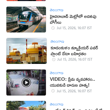
తెలంగాణ
హైదరాబాద్ మెట్రోలో అదనపు
బోగీలు
Jul 15, 2026, 16:07 IST
తెలంగాణ
కూడంకుళం న్యూక్లియర్ పవర్
ప్లాంట్ డేటా బహిర్గతం
Jul 15, 2026, 16:07 IST
తెలంగాణ
VIDEO: ప్రేమ వ్యవహారం..
యువకుడి దారుణ హత్య!
Jul 15, 2026, 16:07 IST
తెలంగాణ