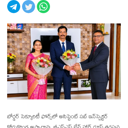
బోర్డర్ సెక్యూరిటీ ఫోర్స్‌లో అసిస్టెంట్ సబ్ ఇన్‌స్పెక్టర్
కోరుకొండ అప్పారావు, బీఎస్ఎఫ్ బ్రేవ్ హార్ట్ గ్రూప్ తరఫున