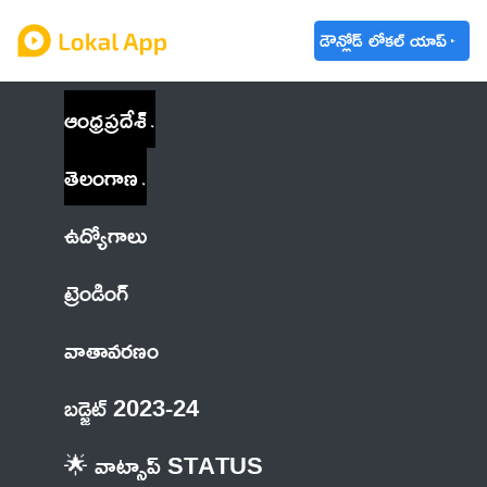
డౌన్లోడ్ లోకల్ యాప్
ఆంధ్రప్రదేశ్
తెలంగాణ
ఉద్యోగాలు
ట్రెండింగ్
వాతావరణం
బడ్జెట్ 2023-24
🌟 వాట్సాప్ STATUS