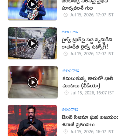
జింబాబ్వే సిరీస్‌పై వైభవ్
సూర్యవంశీ గురి
Jul 15, 2026, 17:07 IST
తెలంగాణ
రైల్వే ట్రాక్‌పై పడ్డ వృద్ధుడిని
కాపాడిన రైల్వే ఉద్యోగి!
Jul 15, 2026, 17:07 IST
తెలంగాణ
కదులుతున్న కారులో భారీ
మంటలు (వీడియో)
Jul 15, 2026, 16:07 IST
తెలంగాణ
లెనిన్ సినిమా ఘన విజయం:
శివాజీ ప్రశంసలు
Jul 15, 2026, 16:07 IST