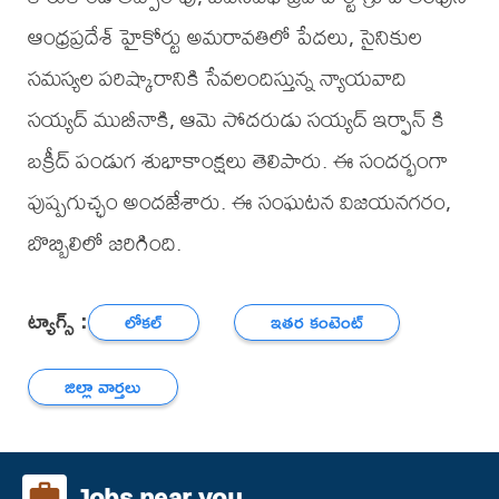
ఆంధ్రప్రదేశ్ హైకోర్టు అమరావతిలో పేదలు, సైనికుల
సమస్యల పరిష్కారానికి సేవలందిస్తున్న న్యాయవాది
సయ్యద్ ముబీనాకి, ఆమె సోదరుడు సయ్యద్ ఇర్ఫాన్ కి
బక్రీద్ పండుగ శుభాకాంక్షలు తెలిపారు. ఈ సందర్భంగా
పుష్పగుచ్ఛం అందజేశారు. ఈ సంఘటన విజయనగరం,
బొబ్బిలిలో జరిగింది.
ట్యాగ్స్ :
లోకల్
ఇతర కంటెంట్
జిల్లా వార్తలు
Jobs near you