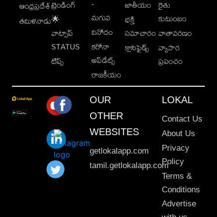
-
ట్రెండింగ్
జాతీయం
రైతు
ఆంధ్రప్రదేశ్
మగువ
కుటుంబం
🌟
భక్తి
తమిళనాడు
వినోదం
వాట్సాప్
సమాచారం
వాతావరణం
STATUS
కరోనా
క్లాసిఫైడ్స్
వ్యాపార
అప్‌డేట్స్
టిప్స్
ప్రపంచం
రాజకీయం
OUR
LOKAL
OTHER
Contact Us
WEBSITES
About Us
Privacy
getlokalapp.com
Policy
tamil.getlokalapp.com
Terms &
Conditions
Advertise