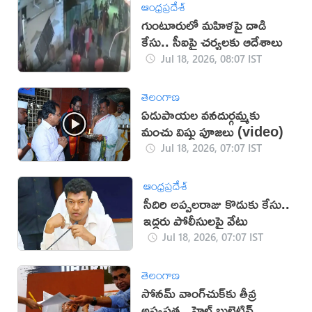
ఆంధ్రప్రదేశ్
గుంటూరులో మహిళపై దాడి
కేసు.. సీఐపై చర్యలకు ఆదేశాలు
Jul 18, 2026, 08:07 IST
తెలంగాణ
ఏడుపాయల వనదుర్గమ్మకు
మంచు విష్ణు పూజలు (video)
Jul 18, 2026, 07:07 IST
ఆంధ్రప్రదేశ్
సీదిరి అప్పలరాజు కొడుకు కేసు..
ఇద్దరు పోలీసులపై వేటు
Jul 18, 2026, 07:07 IST
తెలంగాణ
సోనమ్ వాంగ్‌చుక్‌కు తీవ్ర
అస్వస్థత.. హెల్త్ బులెటిన్