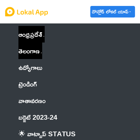
డౌన్లోడ్ లోకల్ యాప్
ఆంధ్రప్రదేశ్
తెలంగాణ
ఉద్యోగాలు
ట్రెండింగ్
వాతావరణం
బడ్జెట్ 2023-24
🌟 వాట్సాప్ STATUS