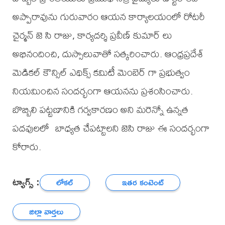
అప్పారావును గురువారం ఆయన కార్యాలయంలో రోటరీ
చైర్మన్ జె సి రాజు, కార్యదర్శి ప్రవీణ్ కుమార్ లు
అభినందించి, దుస్సాలువాతో సత్కరించారు. ఆంధ్రప్రదేశ్
మెడికల్ కౌన్సిల్ ఎథిక్స్ కమిటీ మెంబెర్ గా ప్రభుత్వం
నియమించిన సందర్భంగా ఆయనను ప్రశంసించారు.
బొబ్బిలి పట్టణానికి గర్వకారణం అని మరెన్నో ఉన్నత
పదవులలో బాధ్యత చేపట్టాలని జెసి రాజు ఈ సందర్భంగా
కోరారు.
ట్యాగ్స్ :
లోకల్
ఇతర కంటెంట్
జిల్లా వార్తలు