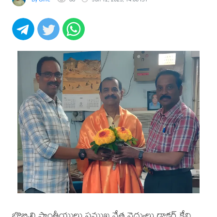
బొబ్బిలి ప్రాంతీయులు ప్రముఖ నేత్ర వైద్యులు డాక్టర్ కేవి