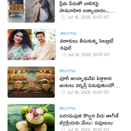
ప్రేమ పేరుతో బాలికపై
సామూహిక అత్యాచారం..
నలుగురి అరెస్ట్
Jul 16, 2026, 10:07 IST
తెలంగాణ
విడాకులు తీసుకున్న సెలబ్రిటీ
కపుల్
Jul 16, 2026, 10:07 IST
తెలంగాణ
పూరీ జగన్నాథుడిని పెళ్లికాని
జంటలు దర్శిస్తే ఏమవుతుందో
తెలుసా?
Jul 16, 2026, 10:07 IST
తెలంగాణ
పరగడుపున కొబ్బరి నీరు తాగితే
జీర్ణక్రియకు మేలు: నిపుణులు
Jul 16, 2026, 10:07 IST