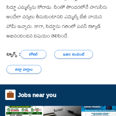
సిద్ధూ ఎమ్మల్యేను కోరాడు. దీంతో తొందరలోనే సాగునీరు
అందేలా చర్యలు తీసుకుంటానని ఎమ్మెల్యే బేబీ నాయన
హామీ ఇచ్చారు. కాగా, సిద్ధూను గతంలో పవన్ కళ్యాణ్
అభినందించిన విషయం తెలిసిందే.
ట్యాగ్స్ :
లోకల్
ఇతర కంటెంట్
జిల్లా వార్తలు
Jobs near you