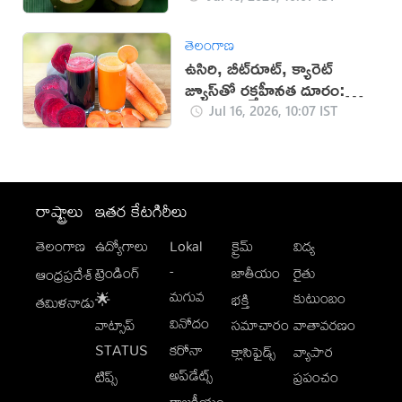
తెలంగాణ
ఉసిరి, బీట్‌రూట్, క్యారెట్
జ్యూస్‌తో రక్తహీనత దూరం:
నిపుణులు
Jul 16, 2026, 10:07 IST
రాష్ట్రాలు
ఇతర కేటగిరీలు
తెలంగాణ
ఉద్యోగాలు
Lokal
క్రైమ్
విద్య
-
ట్రెండింగ్
జాతీయం
రైతు
ఆంధ్రప్రదేశ్
మగువ
కుటుంబం
🌟
భక్తి
తమిళనాడు
వినోదం
వాట్సాప్
సమాచారం
వాతావరణం
STATUS
కరోనా
క్లాసిఫైడ్స్
వ్యాపార
అప్‌డేట్స్
టిప్స్
ప్రపంచం
రాజకీయం