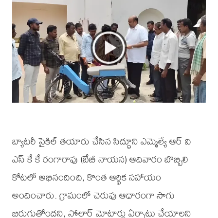
బ్యాటరీ సైకిల్ తయారు చేసిన సిద్ధూని ఎమ్మెల్యే ఆర్ వి
ఎస్ కే కే రంగారావు (బేబీ నాయన) ఆదివారం బొబ్బిలి
కోటలో అభినందించి, కొంత ఆర్థిక సహాయం
అందించారు. గ్రామంలో చెరువు ఆధారంగా సాగు
జరుగుతోందని, సోలార్ మోటార్లు ఏర్పాటు చేయాలని