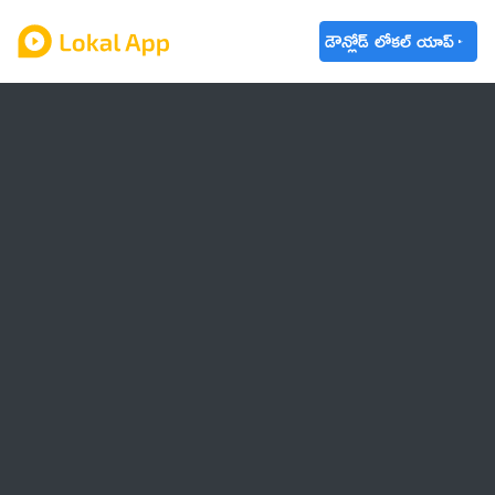
డౌన్లోడ్ లోకల్ యాప్
ఆంధ్రప్రదేశ్
తెలంగాణ
ఉద్యోగాలు
ట్రెండింగ్
వాతావరణం
బడ్జెట్ 2023-24
🌟 వాట్సాప్ STATUS