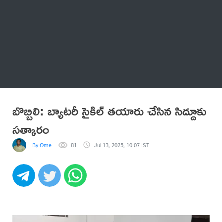
Thatstelugu
బిగ్ బాస్
అనేకం
బొబ్బిలి: బ్యాటరీ సైకిల్ తయారు చేసిన సిద్దూకు
సత్కారం
By Ome
81
Jul 13, 2025, 10:07 IST