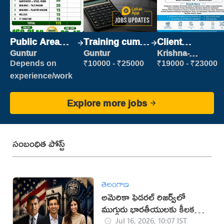
Public Area
Training cum
Client
Cleaner
Placement
Relationship
Guntur
Guntur
Krishna-
vijayawada
Executive
Depends on
₹10000 - ₹25000
₹19000 - ₹23000
experience/work
Explore more jobs
సంబంధిత పోస్ట్
తెలంగాణ
అమెరికా ఫెడరల్ రిజర్వ్‌లో
ముగ్గురు భారతీయులకు కీలక
పదవులు
Jul 16, 2026, 10:07 IST