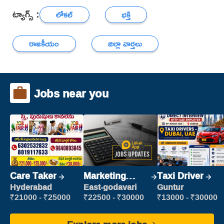
ట్యాగ్స్ :
లోకల్
భక్తి
రాజకీయం
జిల్లా వార్తలు
Jobs near you
Care Taker
Marketing
Taxi Driver
Executive
Hyderabad
East-godavari
Guntur
₹21000 - ₹25000
₹22500 - ₹30000
₹13000 - ₹30000