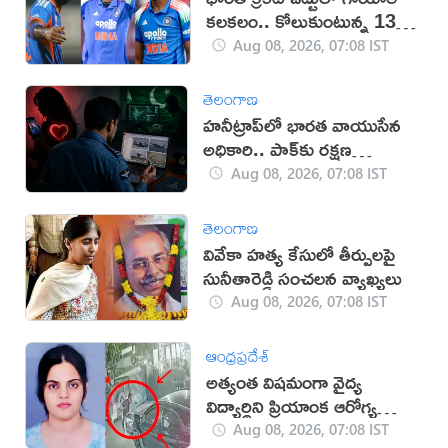
కలకలం.. కోలుకుంటున్న 13
మంది ప్లేయర్లు
Aug 08, 2026, 07:08 IST
తెలంగాణ
హనీట్రాప్‌లో భారత వాయుసేన
అధికారి.. పాక్‌కు రక్షణ
రహస్యాలు లీక్
Aug 08, 2026, 07:08 IST
తెలంగాణ
వివేకా హత్య కేసులో తీర్పులపై
సునీతారెడ్డి సంచలన వ్యాఖ్యలు
Aug 08, 2026, 07:08 IST
ఆంధ్రప్రదేశ్
అత్యంత విషమంగా వైద్య
విద్యార్థిని ప్రియాంక ఆరోగ్య
పరిస్థితి
Aug 08, 2026, 07:08 IST