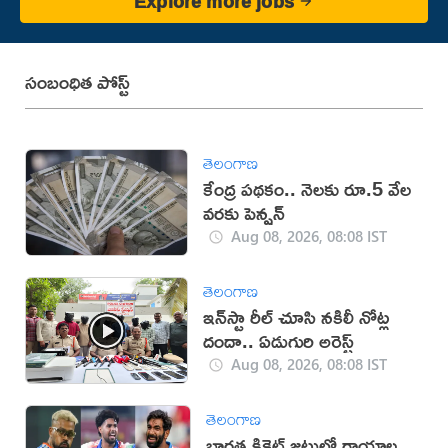
Explore more jobs
సంబంధిత పోస్ట్
తెలంగాణ
కేంద్ర పథకం.. నెలకు రూ.5 వేల
వరకు పెన్షన్
Aug 08, 2026, 08:08 IST
తెలంగాణ
ఇన్‌స్టా రీల్ చూసి నకిలీ నోట్ల
దందా.. ఏడుగురి అరెస్ట్
Aug 08, 2026, 08:08 IST
తెలంగాణ
భారత క్రికెట్ జట్టులో గాయాల