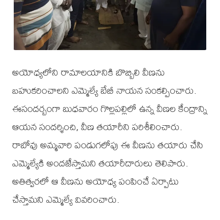
అయోధ్యలోని రామాలయానికి బొబ్బిలి వీణను
బహుకరించాలని ఎమ్మెల్యే బేబీ నాయన సంకల్పించారు.
ఈసందర్బంగా బుధవారం గొల్లపల్లిలో ఉన్న వీణల కేంద్రాన్ని
ఆయన సందర్శించి, వీణ తయారీని పరిశీలించారు.
రాబోవు అమ్మవారి పండుగలోపు ఈ వీణను తయారు చేసి
ఎమ్మెల్యేకి అందజేస్తామని తయారీదారులు తెలిపారు.
అతిత్వరలో ఆ వీణను అయోధ్య పంపించే ఏర్పాటు
చేస్తామని ఎమ్మెల్యే వివరించారు.