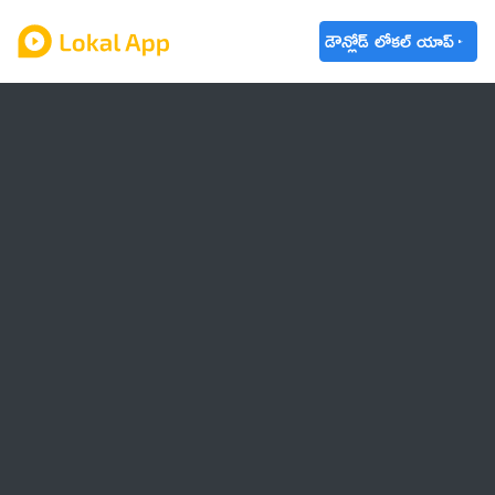
డౌన్లోడ్ లోకల్ యాప్
ఆంధ్రప్రదేశ్
తెలంగాణ
ఉద్యోగాలు
ట్రెండింగ్
వాతావరణం
🌟 వాట్సాప్ STATUS
వినోదం