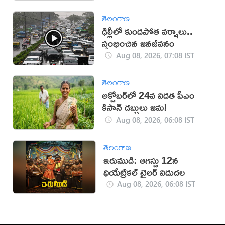
తెలంగాణ
ఢిల్లీలో కుండపోత వర్షాలు..
స్తంభించిన జనజీవనం
Aug 08, 2026, 07:08 IST
తెలంగాణ
అక్టోబర్‌లో 24వ విడత పీఎం
కిసాన్ డబ్బులు జమ!
Aug 08, 2026, 06:08 IST
తెలంగాణ
ఇరుముడి: ఆగస్టు 12న
థియేట్రికల్ ట్రైలర్ విడుదల
Aug 08, 2026, 06:08 IST