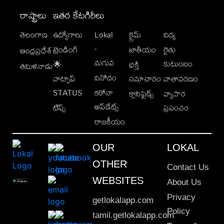
రాష్ట్రాలు
ఇతర కేటగిరీలు
తెలంగాణ
ఉద్యోగాలు
Lokal
క్రైమ్
విద్య
-
ట్రెండింగ్
జాతీయం
రైతు
ఆంధ్రప్రదేశ్
మగువ
కుటుంబం
🌟
భక్తి
తమిళనాడు
వినోదం
వాట్సాప్
సమాచారం
వాతావరణం
STATUS
కరోనా
క్లాసిఫైడ్స్
వ్యాపార
అప్‌డేట్స్
టిప్స్
ప్రపంచం
రాజకీయం
OUR
LOKAL
OTHER
Contact Us
WEBSITES
About Us
Privacy
getlokalapp.com
Policy
tamil.getlokalapp.com