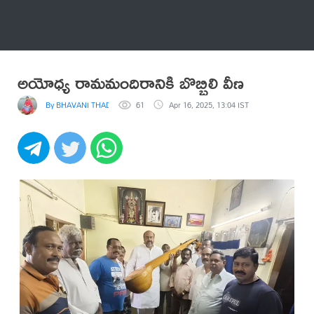
అనేకం
అయోధ్య రామమందిరానికి బొబ్బిలి వీణ
By BHAVANI THADI
61
Apr 16, 2025, 13:04 IST