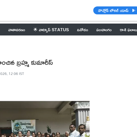
డౌన్లోడ్ లోకల్ యాప్
వాతావరణం
🌟 వాట్సాప్ STATUS
వినోదం
పంచాంగం
రాశి ఫలాల
ించిన బ్రహ్మ కుమారీస్
2026, 12:06 IST