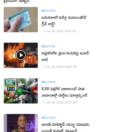
ట్రెండింగ్ న్యూస్
తెలంగాణ
అమెరికాలో ఏడేళ్ల నివాసంతోనే
గ్రీన్ కార్డ్!
Jul 30, 2026, 10:07 IST
తెలంగాణ
కువైట్‌లోని చైనా కంపెనీపై ఇరాన్
దాడి
Jul 30, 2026, 09:07 IST
తెలంగాణ
E20 పెట్రోల్ వాడాలంటే పాత
వాహనాల్లో పార్ట్‌లు మార్చాల్సిందే
Jul 30, 2026, 09:07 IST
తెలంగాణ
భార‌త్‌-పాకిస్థాన్ యుద్ధ యోధుడు
బ‌సంత్ కుమార్ పొన్వార్‌