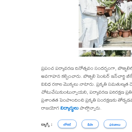
ప్రపంచ పర్యావరణ దినోత్సవం సందర్భంగా, బొబ్బిలిల
అవగాహన కల్పించారు. బొబ్బిలి సెంటర్ ఇన్‌చార్జి బీ
వివిధ రకాల మొక్కలు నాటారు. ప్రకృతి సమతుల్యత 
చోటుచేసుకుంటున్నాయని, పర్యావరణ పరిరక్షణ ప్రత
ప్రశాంతత పెంపొందించి ప్రకృతి సంరక్షణకు తోడ్పడవ
రాజయోగ
విద్యార్థులు
పాల్గొన్నారు.
ట్యాగ్స్ :
లోకల్
వీసా
ఫలితాలు