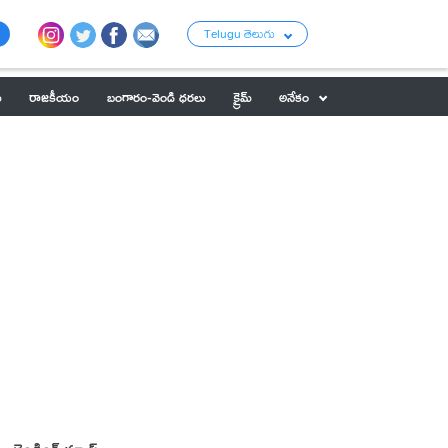
Telugu తెలుగు
ు
రాజకీయం
బంగారం-వెండి ధరలు
క్రైమ్
అనేకం