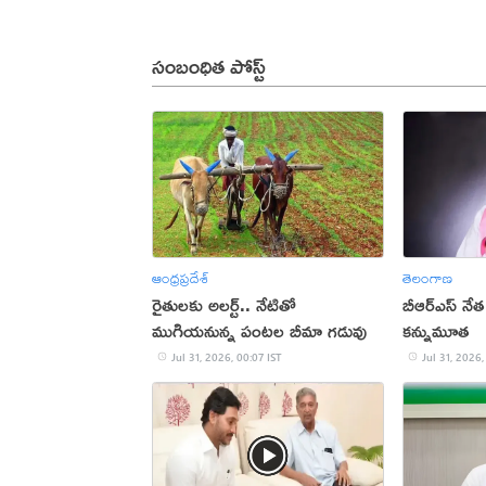
సంబంధిత పోస్ట్
ఆంధ్రప్రదేశ్
తెలంగాణ
రైతులకు అలర్ట్.. నేటితో
బీఆర్‌ఎస్ నేత పె
ముగియనున్న పంటల బీమా గడువు
కన్నుమూత
Jul 31, 2026, 00:07 IST
Jul 31, 2026,