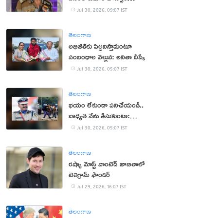
క‌న్నుమూత‌
Jul 30, 2026, 09:07 IST
తెలంగాణ
అభిజీత్‌కు పిల్ల‌నిస్తామంటూ
సంబంధాల వెల్లువ: అనితా దీప్కే
Jul 30, 2026, 05:07 IST
తెలంగాణ
భ‌యం లేకుండా ప‌నిచేయండి..
బాధ్య‌త నేను తీసుకుంటా:
సీఆర్పీఎఫ్ చీఫ్
Jul 30, 2026, 05:07 IST
తెలంగాణ
రష్యా మోస్ట్ వాంటెడ్ జాబితాలో
టెలిగ్రామ్ ఫౌండర్
Jul 29, 2026, 16:07 IST
తెలంగాణ