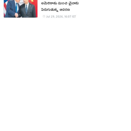
అమెరికాను మించి చైనాకు
పెరుగుతున్న ఆదరణ
Jul 29, 2026, 16:07 IST