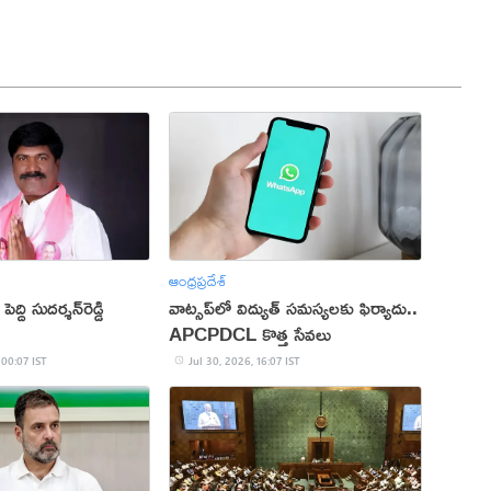
ఆంధ్రప్రదేశ్
ద్ది సుదర్శన్‌రెడ్డి
వాట్సప్‌లో విద్యుత్ సమస్యలకు ఫిర్యాదు..
APCPDCL కొత్త సేవలు
 00:07 IST
Jul 30, 2026, 16:07 IST