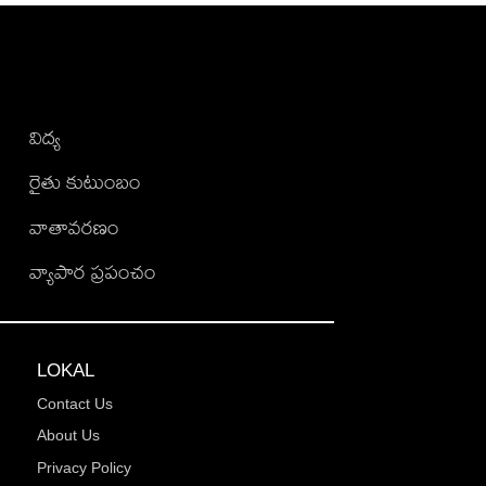
విద్య
రైతు కుటుంబం
వాతావరణం
వ్యాపార ప్రపంచం
LOKAL
Contact Us
About Us
Privacy Policy