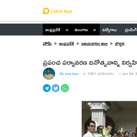
ఆంధ్రప్రదేశ్
తెలంగాణ
ఉద్యోగాలు
ట్రెండింగ్
హోమ్
ఆంధ్రప్రదేశ్
విజయనగరం జిల్లా
బొబ్బిలి
ప్రపంచ పర్యావరణ దినోత్సవాన్ని నిర్వహ
By siva kasi
1061
చూసినవారు
Jun 04, 