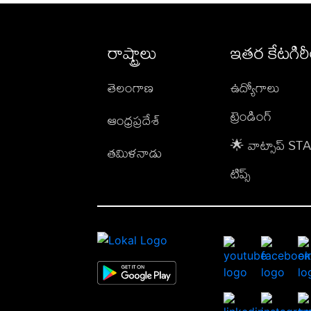
రాష్ట్రాలు
ఇతర కేటగిర
తెలంగాణ
ఉద్యోగాలు
ట్రెండింగ్
ఆంధ్రప్రదేశ్
🌟 వాట్సాప్ S
తమిళనాడు
టిప్స్