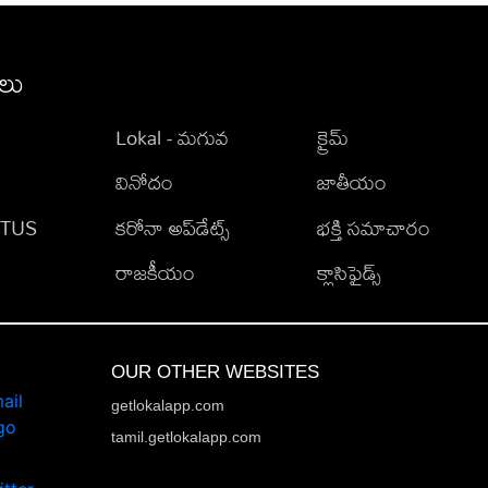
ీలు
Lokal - మగువ
క్రైమ్
వినోదం
జాతీయం
TATUS
కరోనా అప్‌డేట్స్
భక్తి సమాచారం
రాజకీయం
క్లాసిఫైడ్స్
OUR OTHER WEBSITES
getlokalapp.com
tamil.getlokalapp.com