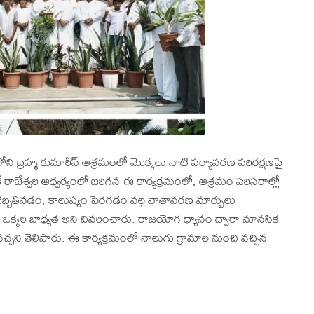
ోని బ్రహ్మ కుమారీస్ ఆశ్రమంలో మొక్కలు నాటి పర్యావరణ పరిరక్షణపై
కే రాజేశ్వరి ఆధ్వర్యంలో జరిగిన ఈ కార్యక్రమంలో, ఆశ్రమం పరిసరాల్లో
దెబ్బతినడం, కాలుష్యం పెరగడం వల్ల వాతావరణ మార్పులు
ి ఒక్కరి బాధ్యత అని వివరించారు. రాజయోగ ధ్యానం ద్వారా మానసిక
చ్చని తెలిపారు. ఈ కార్యక్రమంలో నాలుగు గ్రామాల నుంచి వచ్చిన