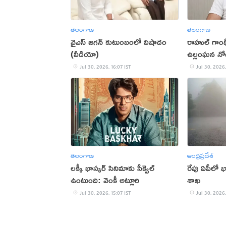
తెలంగాణ
తెలంగాణ
వైఎస్ జగన్ కుటుంబంలో విషాదం
రాహుల్ గాంధ
(వీడియో)
ఉల్లంఘన నో
Jul 30, 2026, 16:07 IST
Jul 30, 2026,
తెలంగాణ
ఆంధ్రప్రదేశ్
లక్కీ భాస్కర్ సినిమాకు సీక్వెల్
రేపు ఏపీలో 
ఉంటుంది: వెంకీ అట్లూరి
శాఖ
Jul 30, 2026, 15:07 IST
Jul 30, 2026,