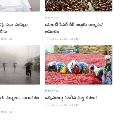
తెలంగాణ
ీపై సభా హక్కుల
యాంటీ పేపర్ లీక్ బిల్లుకు రాజ్యసభ
టీసు
ఆమోదం
 15:07 IST
Jul 30, 2026, 15:07 IST
తెలంగాణ
భారీ వర్షాలు: వాతావరణ
ఒక్కసారిగ్గా పెరిగిన మిర్చి ధరలు!
Jul 30, 2026, 15:07 IST
 15:07 IST