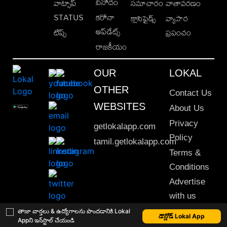
వినోదం
వాట్సాప్
సమాచారం
వాతావరణం
STATUS
కరోనా
క్లాసిఫైడ్స్
వ్యాపార
అప్‌డేట్స్
టిప్స్
ప్రపంచం
రాజకీయం
OUR
LOKAL
OTHER
Contact Us
WEBSITES
About Us
Privacy
getlokalapp.com
Policy
tamil.getlokalapp.com
Terms &
Conditions
Advertise
with us
Sitemap
తాజా వార్తలు & ఉద్యోగాలను పొందడానికి Lokal
డౌన్లోడ్ Lokal App
Appని ఇన్‌స్టాల్ చేయండి
This material may not be published, transmitted, rewritten or redistributed. © 2020 Lokal App. All rights reserved.