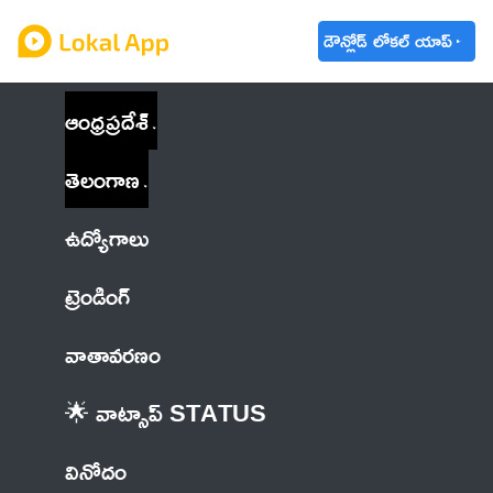
డౌన్లోడ్ లోకల్ యాప్
ఆంధ్రప్రదేశ్
తెలంగాణ
ఉద్యోగాలు
ట్రెండింగ్
వాతావరణం
🌟 వాట్సాప్ STATUS
వినోదం