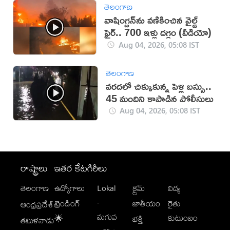
తెలంగాణ
వాషింగ్టన్‌ను వణికించిన వైల్డ్
ఫైర్.. 700 ఇళ్లు దగ్ధం (వీడియో)
Aug 04, 2026, 05:08 IST
తెలంగాణ
వరదలో చిక్కుకున్న పెళ్లి బస్సు..
45 మందిని కాపాడిన పోలీసులు
Aug 04, 2026, 05:08 IST
రాష్ట్రాలు
ఇతర కేటగిరీలు
తెలంగాణ
ఉద్యోగాలు
Lokal
క్రైమ్
విద్య
-
ట్రెండింగ్
జాతీయం
రైతు
ఆంధ్రప్రదేశ్
మగువ
కుటుంబం
🌟
భక్తి
తమిళనాడు