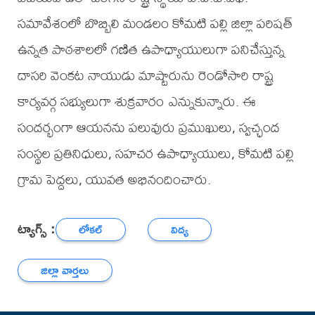
సమావేశంలో బొబ్బిలి మండలం కోమటి పల్లి జిల్లా పరిషత్
ఉన్నత పాఠశాలలో గణిత ఉపాధ్యాయులుగా పనిచేస్తున్న
దాసరి వెంకట నాయుడు మాష్టారును రెండోసారి రాష్ట్ర
కార్యవర్గ సభ్యులుగా శుక్రవారం ఎన్నుకున్నారు. ఈ
సందర్భంగా ఆయనను పలువురు ప్రముఖులు, స్వచ్ఛంద
సంస్థల ప్రతినిధులు, సహచర ఉపాధ్యాయులు, కోమటి పల్లి
గ్రామ పెద్దలు, యువత అభినందించారు.
ట్యాగ్స్ :
లోకల్
విద్య
జిల్లా వార్తలు