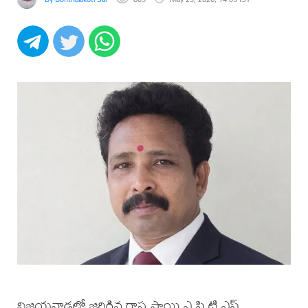
విజయవాడలో జరిగిన రాష్ట్ర స్థాయి ఎ.పి.టి.ఎఫ్.