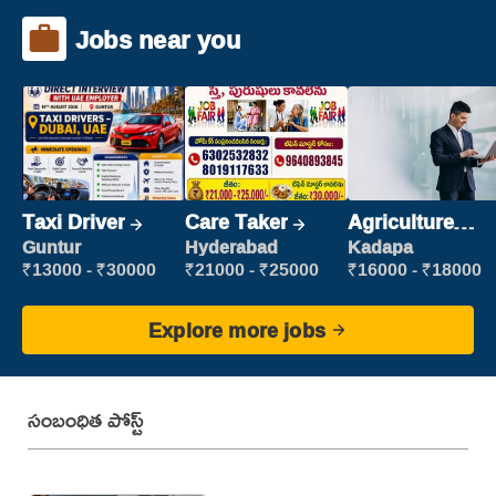
Jobs near you
Taxi Driver
Care Taker
Agriculture
Labour
Guntur
Hyderabad
Kadapa
₹13000 - ₹30000
₹21000 - ₹25000
₹16000 - ₹18000
Explore more jobs
సంబంధిత పోస్ట్