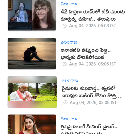
తెలంగాణ
42 ఏళ్లుగా రూమ్‌లో టీవీ ముందు
కూర్చున్న మహిళ.. తలుపులు
తెరవగా షాక్
Aug 04, 2026, 06:08 IST
తెలంగాణ
అనాథనని నమ్మించి పెళ్లి..
భార్యకు దొరికిపోయిన
మోసగాడు!
Aug 04, 2026, 05:08 IST
తెలంగాణ
రైతులకు శుభవార్త.. త్వరలో
ఎరువుల బుకింగ్ కోసం కొత్త
యాప్
Aug 04, 2026, 05:08 IST
తెలంగాణ
త్రిషపై డబుల్ మీనింగ్ డైలాగ్..
ఉదయనిధిపై ఫిర్యాదు