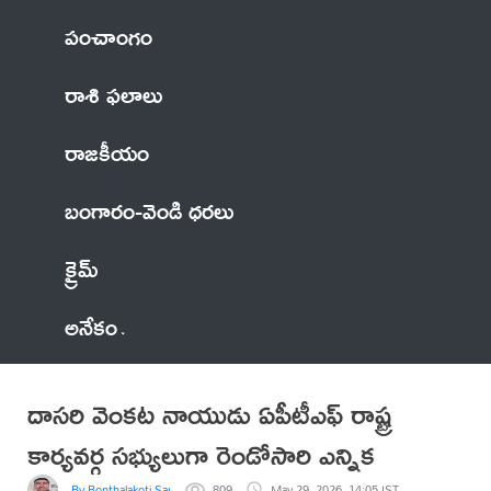
పంచాంగం
రాశి ఫలాలు
రాజకీయం
బంగారం-వెండి ధరలు
క్రైమ్
అనేకం
దాసరి వెంకట నాయుడు ఏపీటీఎఫ్ రాష్ట్ర
కార్యవర్గ సభ్యులుగా రెండోసారి ఎన్నిక
By Bonthalakoti Sankara Rao
809
May 29, 2026, 14:05 IST