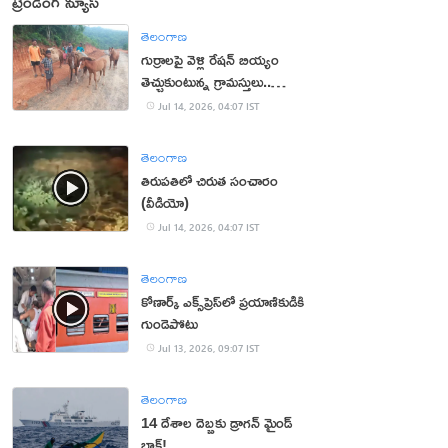
ట్రెండింగ్ న్యూస్
తెలంగాణ
గుర్రాలపై వెళ్లి రేషన్ బియ్యం
తెచ్చుకుంటున్న గ్రామస్తులు..
ఎందుకో తెలుసా?
Jul 14, 2026, 04:07 IST
తెలంగాణ
తిరుపతిలో చిరుత సంచారం
(వీడియో)
Jul 14, 2026, 04:07 IST
తెలంగాణ
కోణార్క్ ఎక్స్‌ప్రెస్‌లో ప్రయాణికుడికి
గుండెపోటు
Jul 13, 2026, 09:07 IST
తెలంగాణ
14 దేశాల దెబ్బకు డ్రాగన్ మైండ్
బ్లాక్!