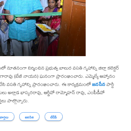
నూతనంగా నిర్మించిన ప్రభుత్వ బాలుర వసతి గృహాన్ని జిల్లా కలెక్టర్
ె.రంగారావు (బేబీ నాయన) ఘనంగా ప్రారంభించారు. ఎమ్మెల్యే ఆహ్వానం
ట్ చేసి వసతి గృహాన్ని ప్రారంభించారు. ఈ కార్యక్రమంలో
జనసేన
పార్టీ
 అల్లాడ భాస్కరరావు, ఆర్డీవో రామ్మోహన్ రావు, ఎంపీడీవో
తలు పాల్గొన్నారు.
 వార్తలు
జనసేన
టీడీపీ