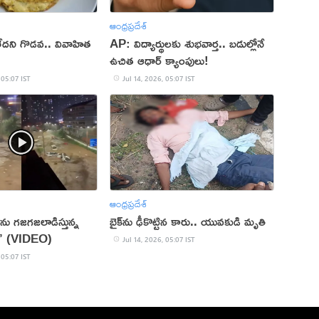
ఆంధ్రప్రదేశ్
లేదని గొడవ.. వివాహిత
AP: విద్యార్థులకు శుభవార్త.. బడుల్లోనే
ఉచిత ఆధార్ క్యాంపులు!
 05:07 IST
Jul 14, 2026, 05:07 IST
ఆంధ్రప్రదేశ్
ను గజగజలాడిస్తున్న
బైక్‌ను ఢీకొట్టిన కారు.. యువకుడి మృతి
వి’ (VIDEO)
Jul 14, 2026, 05:07 IST
 05:07 IST