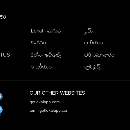
ీలు
Lokal - మగువ
క్రైమ్
వినోదం
జాతీయం
TATUS
కరోనా అప్‌డేట్స్
భక్తి సమాచారం
రాజకీయం
క్లాసిఫైడ్స్
OUR OTHER WEBSITES
getlokalapp.com
tamil.getlokalapp.com