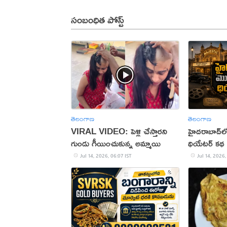
సంబంధిత పోస్ట్
తెలంగాణ
తెలంగాణ
VIRAL VIDEO: పెళ్లి చేస్తారని
హైదరాబాద్‌ల
గుండు గీయించుకున్న అమ్మాయి
థియేటర్ కథ
Jul 14, 2026, 06:07 IST
Jul 14, 2026,