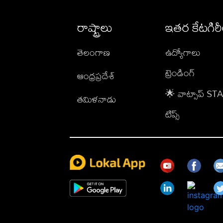
రాష్ట్రాలు
ఇతర కేటగిర
తెలంగాణ
ఉద్యోగాలు
ట్రెండింగ్
ఆంధ్రప్రదేశ్
🌟 వాట్సాప్ S
తమిళనాడు
టిప్స్