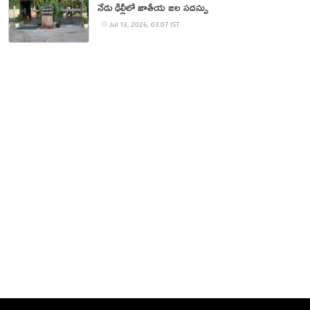
నేడు ఢిల్లీలో జాతీయ జల సదస్సు
Jul 13, 2026, 03:07 IST