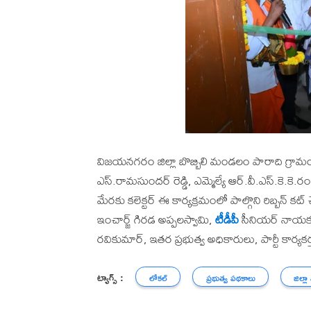
విజయనగరం జిల్లా బొబ్బిలి మండలం పారాది గ్రామంలో 
ఎస్.రామసుందర్ రెడ్డి, ఎమ్మెల్యే ఆర్.వీ.ఎస్.కె.క
మేరకు కలెక్టర్ ఈ కార్యక్రమంలో పాల్గొని రిబ్బన్ క
ఇంచార్జ్ గిరడ అప్పలస్వామి,
టీడీపీ
సీనియర్ నాయకులు
రవికుమార్, ఇతర ప్రభుత్వ అధికారులు, పార్టీ కార్యకర్
ట్యాగ్స్ :
లోకల్
ప్రభుత్వ పథకాలు
జిల్లా