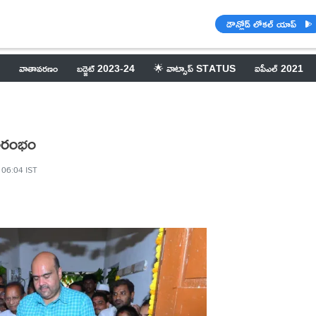
డౌన్లోడ్ లోకల్ యాప్
వాతావరణం
బడ్జెట్ 2023-24
🌟 వాట్సాప్ STATUS
ఐపీఎల్ 2021
రారంభం
 06:04 IST