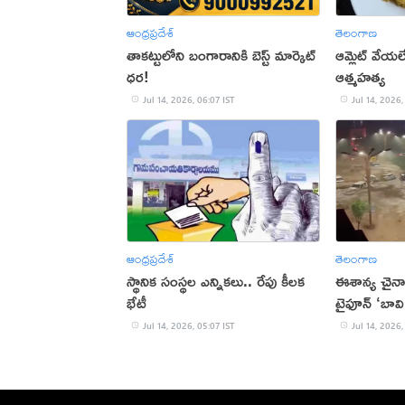
ఆంధ్రప్రదేశ్
తెలంగాణ
తాకట్టులోని బంగారానికి బెస్ట్ మార్కెట్
ఆమ్లెట్ వేయ
ధర!
ఆత్మహత్య
Jul 14, 2026, 06:07 IST
Jul 14, 2026,
ఆంధ్రప్రదేశ్
తెలంగాణ
స్థానిక సంస్థల ఎన్నికలు.. రేపు కీలక
ఈశాన్య చైనా
భేటీ
టైఫూన్‌ ‘బా
Jul 14, 2026, 05:07 IST
Jul 14, 2026,