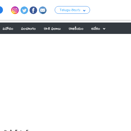
Telugu తెలుగు
వినోదం
పంచాంగం
రాశి ఫలాలు
రాజకీయం
అనేకం