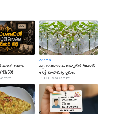
తెలంగాణ
ో మొదటి సినిమా
తెల్ల వంకాయలకు మార్కెట్‌లో డిమాండ్..
 (43/50)
ఆసక్తి చూపుతున్న రైతులు
 06:07 IST
Jul 14, 2026, 06:07 IST