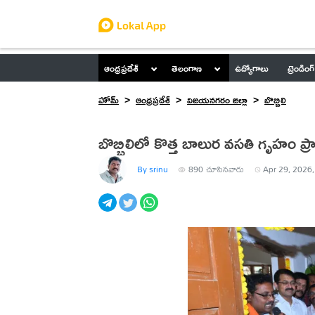
ఆంధ్రప్రదేశ్
తెలంగాణ
ఉద్యోగాలు
ట్రెండింగ్
హోమ్
ఆంధ్రప్రదేశ్
విజయనగరం జిల్లా
బొబ్బిలి
బొబ్బిలిలో కొత్త బాలుర వసతి గృహం ప్
By srinu
890
చూసినవారు
Apr 29, 2026,