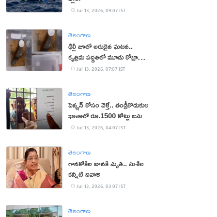
Jul 13, 2026, 09:07 IST
తెలంగాణ
ఢిల్లీ జూలో అరుదైన ఘటన..
కృత్రిమ పద్ధతిలో మూడు కోబ్రా
పిల్లల జననం
Jul 13, 2026, 07:07 IST
తెలంగాణ
పెన్షన్‌ కోసం వెళ్తే.. తండ్రీకొడుకుల
ఖాతాలో రూ.1500 కోట్లు జమ
Jul 13, 2026, 04:07 IST
తెలంగాణ
గానకోకిల జానకి మృతి.. సుశీల
కన్నీటి నివాళి
Jul 13, 2026, 03:07 IST
తెలంగాణ