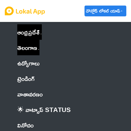
డౌన్లోడ్ లోకల్ యాప్
ఆంధ్రప్రదేశ్
తెలంగాణ
ఉద్యోగాలు
ట్రెండింగ్
వాతావరణం
🌟 వాట్సాప్ STATUS
వినోదం