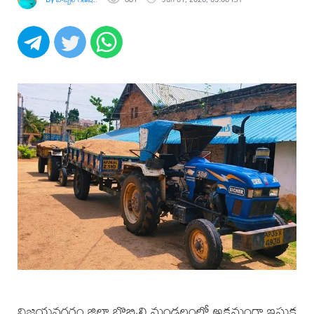
విజయనగరం జిల్లా బొబ్బిలి మండలంలో అక్రమంగా ఇసుక