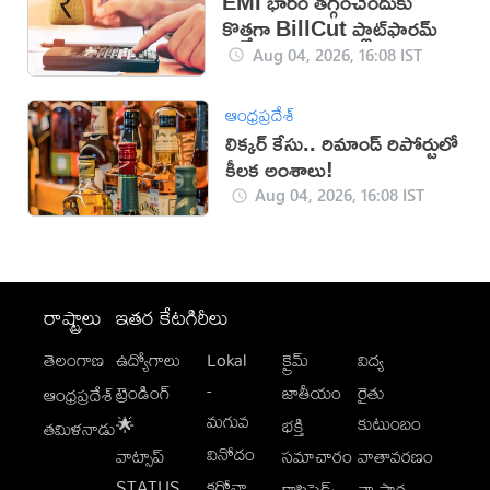
EMI భారం తగ్గించేందుకు
కొత్తగా BillCut ప్లాట్‌ఫారమ్
Aug 04, 2026, 16:08 IST
ఆంధ్రప్రదేశ్
లిక్కర్ కేసు.. రిమాండ్​ రిపోర్టులో
కీలక అంశాలు!
Aug 04, 2026, 16:08 IST
రాష్ట్రాలు
ఇతర కేటగిరీలు
తెలంగాణ
ఉద్యోగాలు
Lokal
క్రైమ్
విద్య
-
ట్రెండింగ్
జాతీయం
రైతు
ఆంధ్రప్రదేశ్
మగువ
కుటుంబం
🌟
భక్తి
తమిళనాడు
వినోదం
వాట్సాప్
సమాచారం
వాతావరణం
STATUS
కరోనా
క్లాసిఫైడ్స్
వ్యాపార