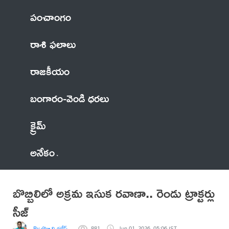
పంచాంగం
రాశి ఫలాలు
రాజకీయం
బంగారం-వెండి ధరలు
క్రైమ్
అనేకం
బొబ్బిలిలో అక్రమ ఇసుక రవాణా.. రెండు ట్రాక్టర్లు
సీజ్
By బొబ్బిలి గణేష్..
881
Jun 01, 2026, 05:06 IST