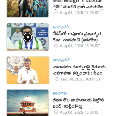
కాజల్ అగర్వాల్ 'ది ఇండియా
స్టోరీ' మూవీకి భారీ ఎదురుదెబ్బ
Aug 04, 2026, 17:08 IST
ఆంధ్రప్రదేశ్
టీడీపీలో కాపులకు ప్రాధాన్యత
లేదు: గూడపాటి (వీడియో)
Aug 04, 2026, 16:08 IST
ఆంధ్రప్రదేశ్
వాతావరణ మార్పులపై రైతులకు
అవగాహన కల్పించాలి: సీఎం
Aug 04, 2026, 16:08 IST
తెలంగాణ
బీమా లేని వాహనాలకు పెట్రోల్
బంద్: సుప్రీంకోర్టు
Aug 04, 2026, 16:08 IST