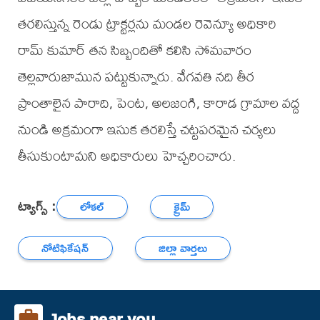
తరలిస్తున్న రెండు ట్రాక్టర్లను మండల రెవెన్యూ అధికారి
రామ్ కుమార్ తన సిబ్బందితో కలిసి సోమవారం
తెల్లవారుజామున పట్టుకున్నారు. వేగవతి నది తీర
ప్రాంతాలైన పారాది, పెంట, అలజంగి, కారాడ గ్రామాల వద్ద
నుండి అక్రమంగా ఇసుక తరలిస్తే చట్టపరమైన చర్యలు
తీసుకుంటామని అధికారులు హెచ్చరించారు.
ట్యాగ్స్ :
లోకల్
క్రైమ్
నోటిఫికేషన్
జిల్లా వార్తలు
Jobs near you