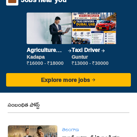
Agriculture
Taxi Driver
Labour
Kadapa
Guntur
₹16000 - ₹18000
₹13000 - ₹30000
Explore more jobs
సంబంధిత పోస్ట్
తెలంగాణ