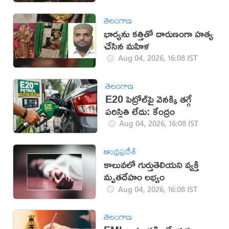
తెలంగాణ
భార్యను కత్తితో దారుణంగా హత్య
చేసిన మహిళ
Aug 04, 2026, 16:08 IST
తెలంగాణ
E20 పెట్రోల్‌పై వెనక్కి తగ్గే
పరిస్థితి లేదు: కేంద్రం
Aug 04, 2026, 16:08 IST
ఆంధ్రప్రదేశ్
కాలువలో గుర్తుతెలియని వ్యక్తి
మృతదేహం లభ్యం
Aug 04, 2026, 16:08 IST
తెలంగాణ