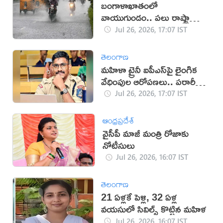
బంగాళాఖాతంలో
వాయుగుండం.. పలు రాష్ట్రాల్లో
తీవ్ర వర్ష హెచ్చరికలు జారీ!
Jul 26, 2026, 17:07 IST
తెలంగాణ
మహిళా ట్రైనీ ఐపీఎస్‌పై లైంగిక
వేధింపుల ఆరోపణలు.. పరారీలో
ఉదయ్!
Jul 26, 2026, 17:07 IST
ఆంధ్రప్రదేశ్
వైసీపీ మాజీ మంత్రి రోజాకు
నోటీసులు
Jul 26, 2026, 16:07 IST
తెలంగాణ
21 ఏళ్లకే పెళ్లి, 32 ఏళ్ల
వయసులో సివిల్స్ కొట్టిన మహిళ
Jul 26, 2026, 16:07 IST