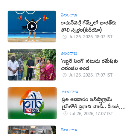
తెలంగాణ
కామన్‌వెల్త్ గేమ్స్‌లో భారత్‌కు
తొలి స్వర్ణం(వీడియో)
Jul 26, 2026, 18:07 IST
తెలంగాణ
'గబ్బర్ సింగ్' నటుడు రమేష్‌కు
చిరంజీవి అండ
Jul 26, 2026, 17:07 IST
తెలంగాణ
ప్రతి ఆదివారం ఇన్‌స్టాగ్రామ్
లైవ్‌లోకి ప్రధాని మోడీ.. పీఐబీ
క్లారిటీ ఇదే!
Jul 26, 2026, 17:07 IST
తెలంగాణ