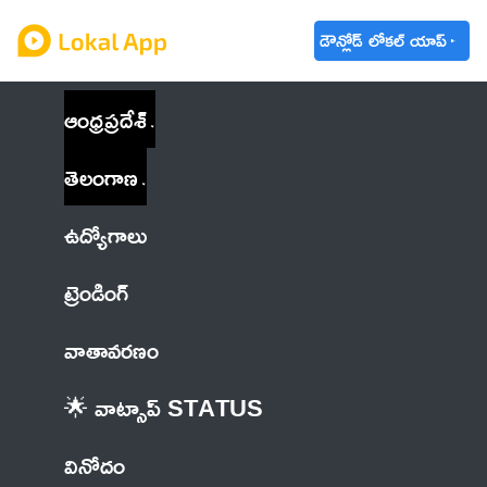
డౌన్లోడ్ లోకల్ యాప్
ఆంధ్రప్రదేశ్
తెలంగాణ
ఉద్యోగాలు
ట్రెండింగ్
వాతావరణం
🌟 వాట్సాప్ STATUS
వినోదం