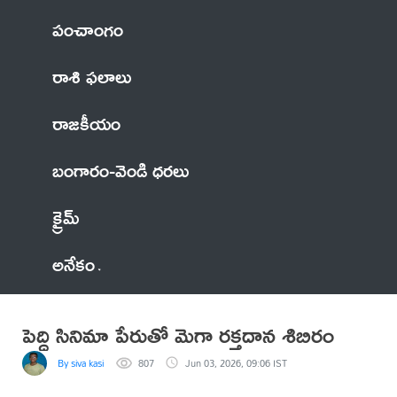
పంచాంగం
రాశి ఫలాలు
రాజకీయం
బంగారం-వెండి ధరలు
క్రైమ్
అనేకం
పెద్ది సినిమా పేరుతో మెగా రక్తదాన శిబిరం
By siva kasi
807
Jun 03, 2026, 09:06 IST