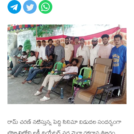
రామ్ చరణ్ నటిస్తున్న పెద్ది సినిమా విడుదల సందర్భంగా
బొబ్బిలిలోని లక్ష్మీ థియేటర్ వద్ద మెగా రక్తదాన శిబిరం