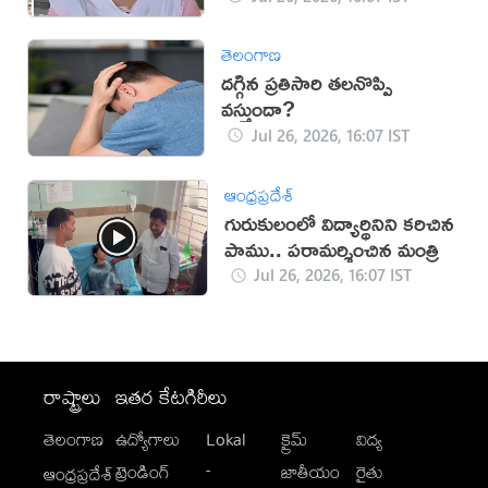
తెలంగాణ
ద‌గ్గిన ప్ర‌తిసారి త‌ల‌నొప్పి
వ‌స్తుందా?
Jul 26, 2026, 16:07 IST
ఆంధ్రప్రదేశ్
గురుకులంలో విద్యార్థినిని కరిచిన
పాము.. పరామర్శించిన మంత్రి
Jul 26, 2026, 16:07 IST
రాష్ట్రాలు
ఇతర కేటగిరీలు
తెలంగాణ
ఉద్యోగాలు
Lokal
క్రైమ్
విద్య
-
ట్రెండింగ్
జాతీయం
రైతు
ఆంధ్రప్రదేశ్