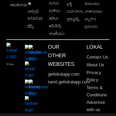
మగువ
కుటుంబం
🌟
భక్తి
తమిళనాడు
వినోదం
వాట్సాప్
సమాచారం
వాతావరణం
STATUS
కరోనా
క్లాసిఫైడ్స్
వ్యాపార
అప్‌డేట్స్
టిప్స్
ప్రపంచం
రాజకీయం
OUR
LOKAL
OTHER
Contact Us
WEBSITES
About Us
Privacy
getlokalapp.com
Policy
tamil.getlokalapp.com
Terms &
Conditions
Advertise
with us