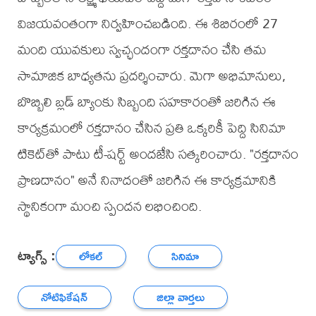
విజయవంతంగా నిర్వహించబడింది. ఈ శిబిరంలో 27
మంది యువకులు స్వచ్ఛందంగా రక్తదానం చేసి తమ
సామాజిక బాధ్యతను ప్రదర్శించారు. మెగా అభిమానులు,
బొబ్బిలి బ్లడ్ బ్యాంకు సిబ్బంది సహకారంతో జరిగిన ఈ
కార్యక్రమంలో రక్తదానం చేసిన ప్రతి ఒక్కరికీ పెద్ది సినిమా
టికెట్‌తో పాటు టీ-షర్ట్ అందజేసి సత్కరించారు. "రక్తదానం
ప్రాణదానం" అనే నినాదంతో జరిగిన ఈ కార్యక్రమానికి
స్థానికంగా మంచి స్పందన లభించింది.
ట్యాగ్స్ :
లోకల్
సినిమా
నోటిఫికేషన్
జిల్లా వార్తలు