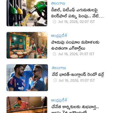
తెలంగాణ
డీజిల్, ఏటీఎఫ్ ఎగుమతులపై
విండ్‌ఫాల్ పన్ను పెంపు.. నేటి
నుంచే అమలు
Jul 16, 2026, 02:07 IST
ఆంధ్రప్రదేశ్
పొదుపు సంఘాల మహిళలకు
ఉచితంగా ఎగ్‌కార్ట్‌లు
Jul 16, 2026, 01:07 IST
తెలంగాణ
నేడే భారత్-ఇంగ్లాండ్ రెండో వన్డే
Jul 16, 2026, 01:07 IST
ఆంధ్రప్రదేశ్
చేనేత కార్మికులకు శుభవార్త..
ఆగస్టు 7న అకౌంట్లలో