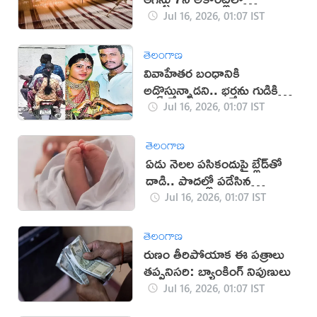
రూ.25,000 జమ
Jul 16, 2026, 01:07 IST
తెలంగాణ
వివాహేతర బంధానికి
అడ్డొస్తున్నాడని.. భర్తను గుడికి
తీసుకెళ్లి చంపిన భార్య
Jul 16, 2026, 01:07 IST
తెలంగాణ
ఏడు నెలల పసికందుపై బ్లేడ్‌తో
దాడి.. పొదల్లో పడేసిన
దుండగులు!
Jul 16, 2026, 01:07 IST
తెలంగాణ
రుణం తీరిపోయాక ఈ పత్రాలు
తప్పనిసరి: బ్యాంకింగ్ నిపుణులు
Jul 16, 2026, 01:07 IST