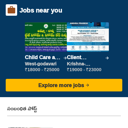
Jobs near you
Child Care and
Client
Patient care
Relationship
West-godavari
Krishna-
vijayawada
Executive
₹18000 - ₹25000
₹19000 - ₹23000
Explore more jobs
సంబంధిత పోస్ట్