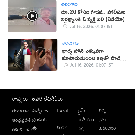
తెలంగాణ
రూ.20 కోసం గొడవ.. పోలీసుల
నిర్లక్ష్యానికి ఓ వ్యక్తి బలి (వీడియో)
Jul 16, 2026, 01:07 IST
తెలంగాణ
భార్య ఫోన్‌ ఎక్కువగా
మాట్లాడుతుందని కత్తితో పొడిచి
చంపిన భర్త!
Jul 16, 2026, 01:07 IST
రాష్ట్రాలు
ఇతర కేటగిరీలు
తెలంగాణ
ఉద్యోగాలు
Lokal
క్రైమ్
విద్య
-
ట్రెండింగ్
జాతీయం
రైతు
ఆంధ్రప్రదేశ్
మగువ
కుటుంబం
🌟
భక్తి
తమిళనాడు