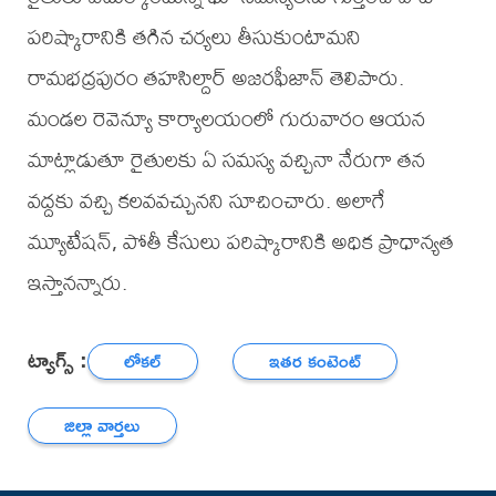
పరిష్కారానికి తగిన చర్యలు తీసుకుంటామని
రామభద్రపురం తహసిల్దార్ అజరఫీజాన్ తెలిపారు.
మండల రెవెన్యూ కార్యాలయంలో గురువారం ఆయన
మాట్లాడుతూ రైతులకు ఏ సమస్య వచ్చినా నేరుగా తన
వద్దకు వచ్చి కలవవచ్చునని సూచించారు. అలాగే
మ్యూటేషన్, పోతీ కేసులు పరిష్కారానికి అధిక ప్రాధాన్యత
ఇస్తానన్నారు.
ట్యాగ్స్ :
లోకల్
ఇతర కంటెంట్
జిల్లా వార్తలు