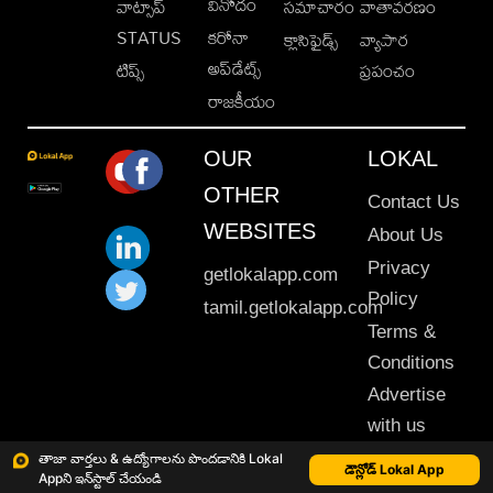
వినోదం
వాట్సాప్
సమాచారం
వాతావరణం
STATUS
కరోనా
క్లాసిఫైడ్స్
వ్యాపార
అప్‌డేట్స్
టిప్స్
ప్రపంచం
రాజకీయం
OUR
LOKAL
OTHER
Contact Us
WEBSITES
About Us
Privacy
getlokalapp.com
Policy
tamil.getlokalapp.com
Terms &
Conditions
Advertise
with us
Sitemap
తాజా వార్తలు & ఉద్యోగాలను పొందడానికి Lokal
డౌన్లోడ్ Lokal App
Appని ఇన్‌స్టాల్ చేయండి
This material may not be published, transmitted, rewritten or redistributed. © 2020 Lokal App. All rights reserved.