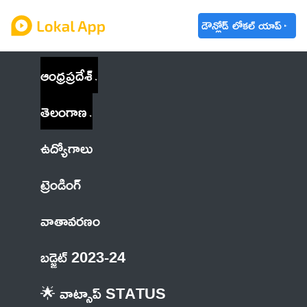
డౌన్లోడ్ లోకల్ యాప్
ఆంధ్రప్రదేశ్
తెలంగాణ
ఉద్యోగాలు
ట్రెండింగ్
వాతావరణం
బడ్జెట్ 2023-24
🌟 వాట్సాప్ STATUS