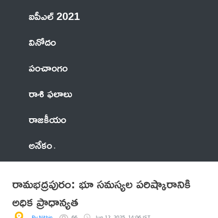
ఐపీఎల్ 2021
వినోదం
పంచాంగం
రాశి ఫలాలు
రాజకీయం
అనేకం
రామభద్రపురం: భూ సమస్యల పరిష్కారానికి
అధిక ప్రాధాన్యత
By Nithin
66
Jun 12, 2025, 14:06 IST