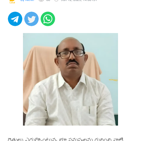
రైతులు ఎదుర్కొంటున్న భూ సమస్యలను గుర్తించి వాటి