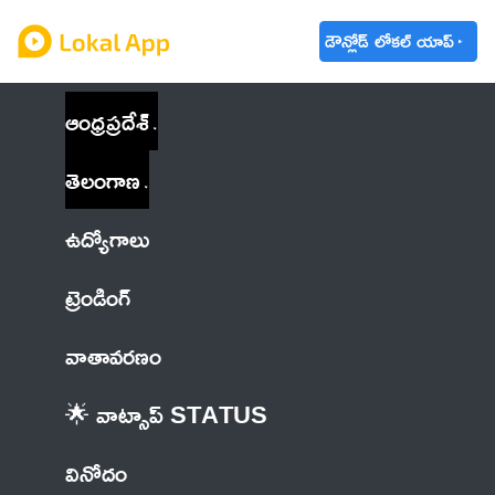
డౌన్లోడ్ లోకల్ యాప్
ఆంధ్రప్రదేశ్
తెలంగాణ
ఉద్యోగాలు
ట్రెండింగ్
వాతావరణం
🌟 వాట్సాప్ STATUS
వినోదం