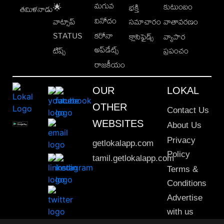
మగువ
కుటుంబం
🌟
భక్తి
తమిళనాడు
వినోదం
వాట్సాప్
సమాచారం
వాతావరణం
STATUS
కరోనా
క్లాసిఫైడ్స్
వ్యాపార
అప్‌డేట్స్
టిప్స్
ప్రపంచం
రాజకీయం
OUR
LOKAL
OTHER
Contact Us
WEBSITES
About Us
Privacy
getlokalapp.com
Policy
tamil.getlokalapp.com
Terms &
Conditions
Advertise
with us