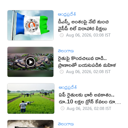
ఆంధ్రప్రదేశ్
డీఎస్సీ అంశంపై నేటి నుంచి
వైసీపీ రిలే నిరాహార దీక్షలు
Aug 06, 2026, 03:08 IST
తెలంగాణ
రైతుపై కొండచిలువ దాడి..
ప్రాణాలతో బయటపడిన మహిళ
Aug 06, 2026, 02:08 IST
ఆంధ్రప్రదేశ్
ఏపీ రైతులకు భారీ అవకాశం..
రూ.10 లక్షల డ్రోన్ కేవలం రూ.2
లక్షలకే!
Aug 06, 2026, 02:08 IST
తెలంగాణ