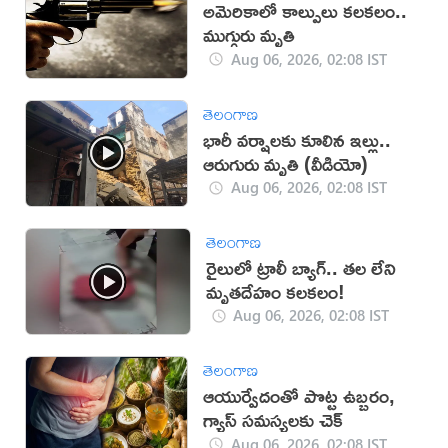
అమెరికాలో కాల్పులు కలకలం..
ముగ్గురు మృతి
Aug 06, 2026, 02:08 IST
తెలంగాణ
భారీ వర్షాలకు కూలిన ఇల్లు..
ఆరుగురు మృతి (వీడియో)
Aug 06, 2026, 02:08 IST
తెలంగాణ
రైలులో ట్రాలీ బ్యాగ్.. తల లేని
మృతదేహం కలకలం!
Aug 06, 2026, 02:08 IST
తెలంగాణ
ఆయుర్వేదంతో పొట్ట ఉబ్బరం,
గ్యాస్ సమస్యలకు చెక్
Aug 06, 2026, 02:08 IST