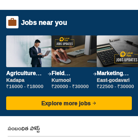
Jobs near you
Agriculture
Field
Marketing
Labour
Marketing
Executive
Kadapa
Kurnool
East-godavari
Executive
₹16000 - ₹18000
₹20000 - ₹30000
₹22500 - ₹30000
Explore more jobs
సంబంధిత పోస్ట్