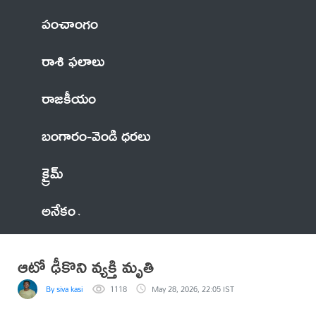
పంచాంగం
రాశి ఫలాలు
రాజకీయం
బంగారం-వెండి ధరలు
క్రైమ్
అనేకం
ఆటో ఢీకొని వ్యక్తి మృతి
By siva kasi
1118
May 28, 2026, 22:05 IST