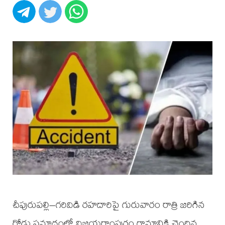
చీపురుపల్లి–గరివిడి రహదారిపై గురువారం రాత్రి జరిగిన
రోడ్డు ప్రమాదంలో విజయరాంపురం గ్రామానికి చెందిన