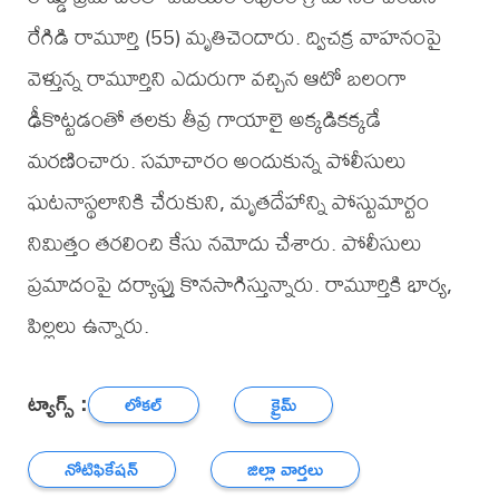
రేగిడి రామూర్తి (55) మృతిచెందారు. ద్విచక్ర వాహనంపై
వెళ్తున్న రామూర్తిని ఎదురుగా వచ్చిన ఆటో బలంగా
ఢీకొట్టడంతో తలకు తీవ్ర గాయాలై అక్కడికక్కడే
మరణించారు. సమాచారం అందుకున్న పోలీసులు
ఘటనాస్థలానికి చేరుకుని, మృతదేహాన్ని పోస్టుమార్టం
నిమిత్తం తరలించి కేసు నమోదు చేశారు. పోలీసులు
ప్రమాదంపై దర్యాప్తు కొనసాగిస్తున్నారు. రామూర్తికి భార్య,
పిల్లలు ఉన్నారు.
ట్యాగ్స్ :
లోకల్
క్రైమ్
నోటిఫికేషన్
జిల్లా వార్తలు