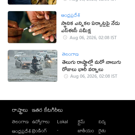
ఆంధ్రప్రదేశ్
స్థానిక ఎన్నికల ఏర్పాట్లపై నేడు
ఎస్ఈసీ సమీక్ష
Aug 06, 2026, 02:08 IST
తెలంగాణ
తెలుగు రాష్ట్రాల్లో మరో నాలుగు
రోజులు భారీ వర్షాలు
Aug 06, 2026, 02:08 IST
రాష్ట్రాలు
ఇతర కేటగిరీలు
తెలంగాణ
ఉద్యోగాలు
Lokal
క్రైమ్
విద్య
-
ట్రెండింగ్
జాతీయం
రైతు
ఆంధ్రప్రదేశ్