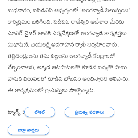
బుధవారం, ఐసిడిఎస్ ఆధ్వర్యంలో 'అంగన్వాడీ పిలుస్తుంది'
కార్యక్రమం జరిగింది. సిడిపిఓ రాజేశ్వరి ఆదేశాల మేరకు
సూపర్ వైజర్ జానకి పర్యవేక్షణలో అంగన్వాడి కార్యకర్తలు
సుభాషిణి, జయలక్ష్మి అవగాహన ర్యాలీ నిర్వహించారు.
తల్లిదండ్రులను తమ పిల్లలను అంగన్వాడీ కేంద్రాలలో
చేర్పించాలని, అక్కడ ఆటపాటలతో కూడిన విద్యతో పాటు
పోషక విలువలతో కూడిన భోజనం అందిస్తారని తెలిపారు.
ఈ కార్యక్రమంలో గ్రామస్తులు పాల్గొన్నారు.
ట్యాగ్స్ :
లోకల్
ప్రభుత్వ పథకాలు
జిల్లా వార్తలు