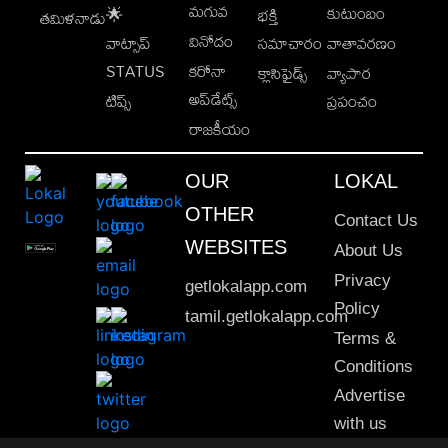
మగువ
కుటుంబం
🌟
భక్తి
తమిళనాడు
వినోదం
వాట్సాప్
సమాచారం
వాతావరణం
STATUS
కరోనా
క్లాసిఫైడ్స్
వ్యాపార
అప్‌డేట్స్
టిప్స్
ప్రపంచం
రాజకీయం
OUR
LOKAL
OTHER
Contact Us
WEBSITES
About Us
Privacy
getlokalapp.com
Policy
tamil.getlokalapp.com
Terms &
Conditions
Advertise
with us