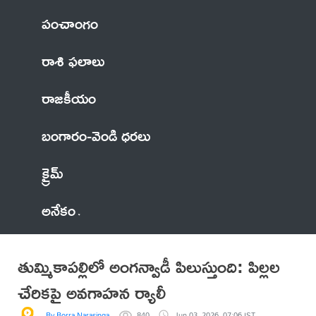
పంచాంగం
రాశి ఫలాలు
రాజకీయం
బంగారం-వెండి ధరలు
క్రైమ్
అనేకం
తుమ్మికాపల్లిలో అంగన్వాడీ పిలుస్తుంది: పిల్లల
చేరికపై అవగాహన ర్యాలీ
By Borra Narasingarao
840
Jun 03, 2026, 07:06 IST