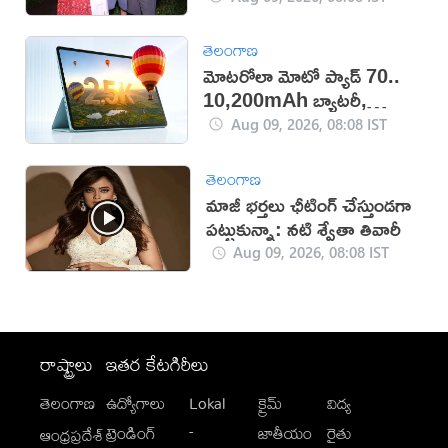
తెలంగాణ
మోటరోలా మోటో ప్యాడ్ 70..
10,200mAh బ్యాటరీ,
5Gతో కొత్త టాబ్లెట్ విడుదల
Aug 09, 2026, 08:08 IST
తెలంగాణ
మాజీ భర్తలు ఛీటింగ్ చేస్తుండగా
పట్టుకున్నా: నటి శ్వేతా తివారీ
Aug 09, 2026, 08:08 IST
రాష్ట్రాలు
ఇతర కేటగిరీలు
తెలంగాణ
ఉద్యోగాలు
Lokal
క్రైమ్
విద్య
-
ట్రెండింగ్
జాతీయం
రైతు
ఆంధ్రప్రదేశ్