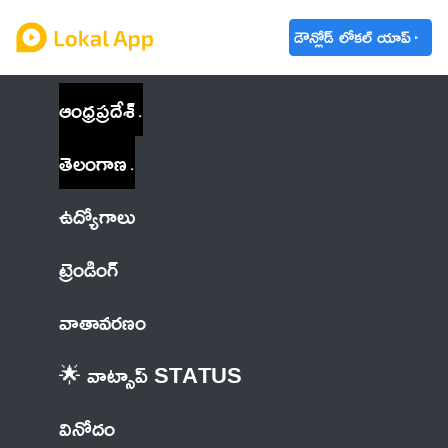
డౌన్లోడ్ లోకల్ యాప్
ఆంధ్రప్రదేశ్
తెలంగాణ
ఉద్యోగాలు
ట్రెండింగ్
వాతావరణం
🌟 వాట్సాప్ STATUS
వినోదం