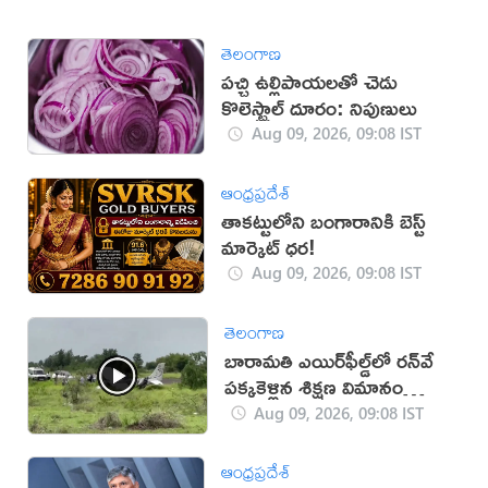
తెలంగాణ
పచ్చి ఉల్లిపాయలతో చెడు
కొలెస్ట్రాల్ దూరం: నిపుణులు
Aug 09, 2026, 09:08 IST
ఆంధ్రప్రదేశ్
తాకట్టులోని బంగారానికి బెస్ట్
మార్కెట్ ధర!
Aug 09, 2026, 09:08 IST
తెలంగాణ
బారామతి ఎయిర్‌ఫీల్డ్‌లో రన్‌వే
పక్కకెళ్లిన శిక్షణ విమానం
(వీడియో)
Aug 09, 2026, 09:08 IST
ఆంధ్రప్రదేశ్