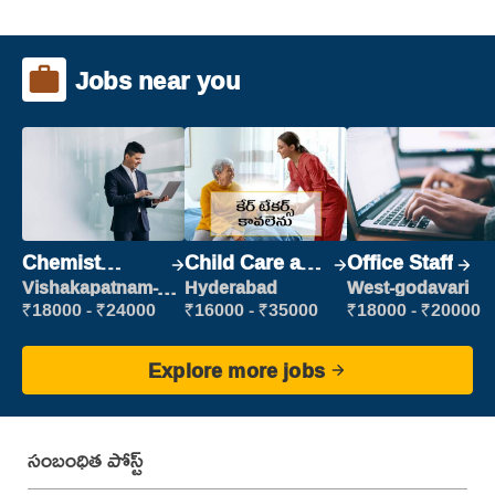
Jobs near you
Chemist
Child Care and
Office Staff
Production
Patient care
Vishakapatnam-
Hyderabad
West-godavari
new
Executive
₹18000 - ₹24000
₹16000 - ₹35000
₹18000 - ₹20000
Explore more jobs
సంబంధిత పోస్ట్