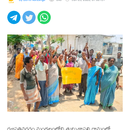
గజపతినగరం మండలంలోని తుమ్మికాపల్లి గ్రామంలో