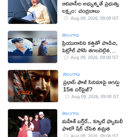
ఆదివాసీల అభ్యున్నతే ప్రభుత్వ
లక్ష్యం: చంద్రబాబు
Aug 09, 2026, 09:08 IST
తెలంగాణ
ప్రియురాలిని కత్తితో పొడిచి,
పెట్రోల్ పోసి తగలబెట్టిన
ప్రియుడు!
Aug 09, 2026, 09:08 IST
తెలంగాణ
ప్రభాస్ ఫౌజీ సినిమాపై ఆగస్టు
15న సర్‌ప్రైజ్?
Aug 09, 2026, 09:08 IST
తెలంగాణ
మహేశ్‌ బర్త్‌డే.. క్యూట్‌ ఫ్యామిలీ
ఫొటో షేర్ చేసిన నమ్రత
Aug 09, 2026, 08:08 IST