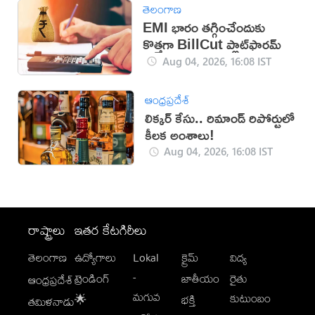
తెలంగాణ
EMI భారం తగ్గించేందుకు
కొత్తగా BillCut ప్లాట్‌ఫారమ్
Aug 04, 2026, 16:08 IST
ఆంధ్రప్రదేశ్
లిక్కర్ కేసు.. రిమాండ్​ రిపోర్టులో
కీలక అంశాలు!
Aug 04, 2026, 16:08 IST
రాష్ట్రాలు
ఇతర కేటగిరీలు
తెలంగాణ
ఉద్యోగాలు
Lokal
క్రైమ్
విద్య
-
ట్రెండింగ్
జాతీయం
రైతు
ఆంధ్రప్రదేశ్
మగువ
కుటుంబం
🌟
భక్తి
తమిళనాడు