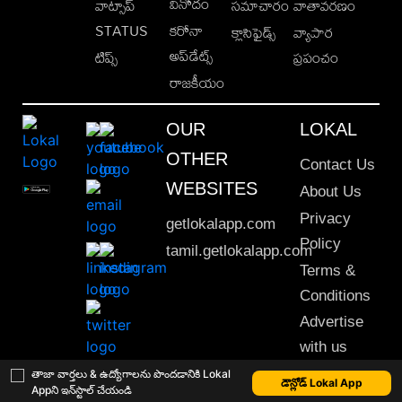
వినోదం
వాట్సాప్
సమాచారం
వాతావరణం
STATUS
కరోనా
క్లాసిఫైడ్స్
వ్యాపార
అప్‌డేట్స్
టిప్స్
ప్రపంచం
రాజకీయం
OUR
LOKAL
OTHER
Contact Us
WEBSITES
About Us
Privacy
getlokalapp.com
Policy
tamil.getlokalapp.com
Terms &
Conditions
Advertise
with us
Sitemap
తాజా వార్తలు & ఉద్యోగాలను పొందడానికి Lokal
డౌన్లోడ్ Lokal App
Appని ఇన్‌స్టాల్ చేయండి
This material may not be published, transmitted, rewritten or redistributed. © 2020 Lokal App. All rights reserved.