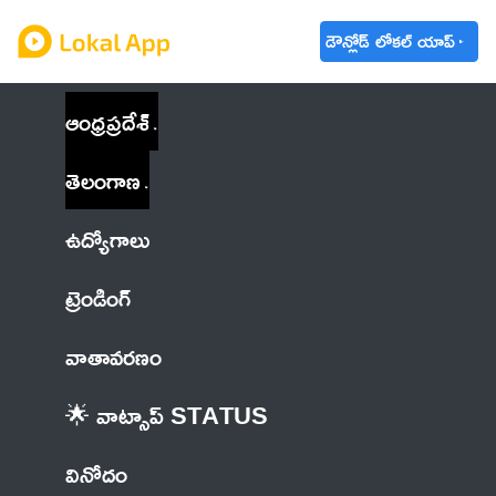
డౌన్లోడ్ లోకల్ యాప్
ఆంధ్రప్రదేశ్
తెలంగాణ
ఉద్యోగాలు
ట్రెండింగ్
వాతావరణం
🌟 వాట్సాప్ STATUS
వినోదం