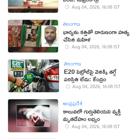
Aug 04, 2026, 16:08 IST
తెలంగాణ
భార్యను కత్తితో దారుణంగా హత్య
చేసిన మహిళ
Aug 04, 2026, 16:08 IST
తెలంగాణ
E20 పెట్రోల్‌పై వెనక్కి తగ్గే
పరిస్థితి లేదు: కేంద్రం
Aug 04, 2026, 16:08 IST
ఆంధ్రప్రదేశ్
కాలువలో గుర్తుతెలియని వ్యక్తి
మృతదేహం లభ్యం
Aug 04, 2026, 16:08 IST