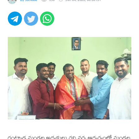
గంట్యాడ మండల అధ్యక్షులు రవి వర్మ ఆధ్వర్యంలో మండల