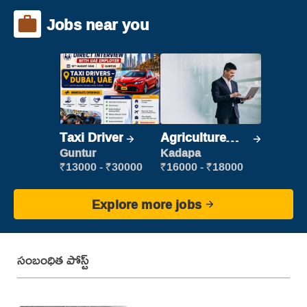
Jobs near you
Taxi Driver
Agriculture
Labour
Guntur
Kadapa
₹13000 - ₹30000
₹16000 - ₹18000
Explore more jobs
సంబంధిత పోస్ట్