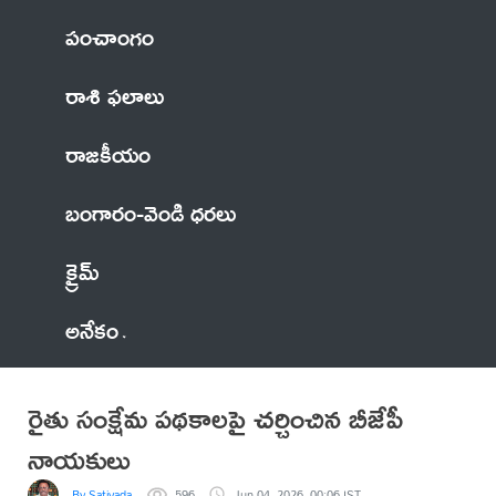
పంచాంగం
రాశి ఫలాలు
రాజకీయం
బంగారం-వెండి ధరలు
క్రైమ్
అనేకం
రైతు సంక్షేమ పథకాలపై చర్చించిన బీజేపీ
నాయకులు
By Sativada
596
Jun 04, 2026, 00:06 IST