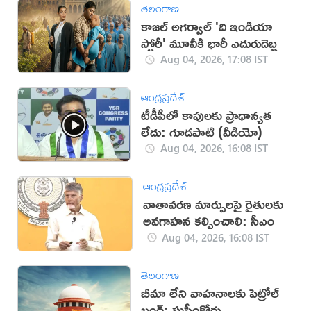
తెలంగాణ
కాజల్ అగర్వాల్ 'ది ఇండియా
స్టోరీ' మూవీకి భారీ ఎదురుదెబ్బ
Aug 04, 2026, 17:08 IST
ఆంధ్రప్రదేశ్
టీడీపీలో కాపులకు ప్రాధాన్యత
లేదు: గూడపాటి (వీడియో)
Aug 04, 2026, 16:08 IST
ఆంధ్రప్రదేశ్
వాతావరణ మార్పులపై రైతులకు
అవగాహన కల్పించాలి: సీఎం
Aug 04, 2026, 16:08 IST
తెలంగాణ
బీమా లేని వాహనాలకు పెట్రోల్
బంద్: సుప్రీంకోర్టు