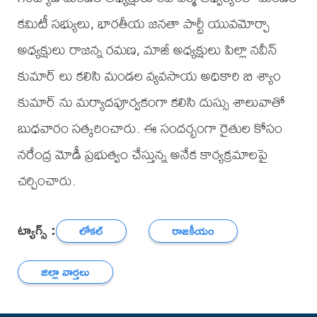
కమిటీ సభ్యులు, భారతీయ జనతా పార్టీ యువమోర్చా
అధ్యక్షులు రాజన్న రమణ, మాజీ అధ్యక్షులు పిల్లా నవీన్
కుమార్ లు కలిసి మండల వ్యవసాయ అధికారి బి శ్యాం
కుమార్ ను మర్యాదపూర్వకంగా కలిసి దుస్సు శాలువాతో
బుధవారం సత్కరించారు. ఈ సందర్భంగా రైతుల కోసం
నరేంద్ర మోడీ ప్రభుత్వం చేస్తున్న అనేక కార్యక్రమాలపై
చర్చించారు.
ట్యాగ్స్ :
లోకల్
రాజకీయం
జిల్లా వార్తలు